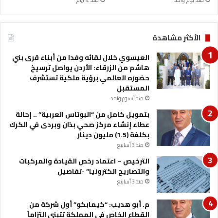
د
ر
س
ة
الأكثر مشاهدة
ي
ب
العيسوي خلال لقائه وفدا من أبناء قرى بني
ل
هاشم من الزرقاء: الأردن يواصل ترسيخ
ا
حضوره العالمي برؤية ملكية تستشرف
ا
المستقبل
ل
منذ أسبوع واحد
ث
بتمويل كامل من “البوتاس العربية” .. إحالة
ا
عطاء إنشاء مركز صحي بذان وبردى في الكرك
ن
بكلفة (1.5) مليون دينار
و
منذ 3 أسابيع
ي
ة
الترخيص – اعتماد رخص القيادة والمركبات
ل
والتصاريح الكترونيا” -تفاصيل
ل
منذ 3 أسابيع
ب
ن
م. أبو هديب: “كيمابكو” أول شركة من
ي
القطاع الخاص في المملكة تتبنى التزاماً