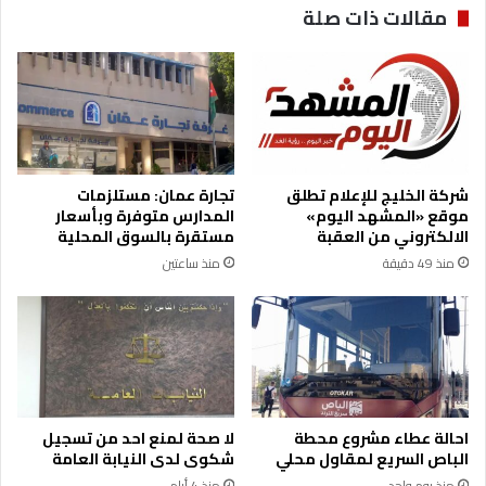
مقالات ذات صلة
ا
ع
ا
ت
ا
ل
ث
ا
شركة الخليج للإعلام تطلق
تجارة عمان: مستلزمات
ن
موقع «المشهد اليوم»
المدارس متوفرة وبأسعار
و
الالكتروني من العقبة
مستقرة بالسوق المحلية
ي
منذ 49 دقيقة
منذ ساعتين
ة
ا
ل
ع
ا
م
ة
ف
احالة عطاء مشروع محطة
لا صحة لمنع احد من تسجيل
ي
الباص السريع لمقاول محلي
شكوى لدى النيابة العامة
م
منذ يوم واحد
منذ 4 أيام