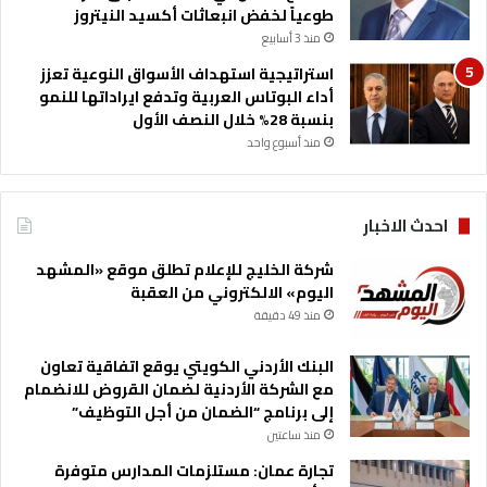
ن
طوعياً لخفض انبعاثات أكسيد النيتروز
منذ 3 أسابيع
استراتيجية استهداف الأسواق النوعية تعزز
أداء البوتاس العربية وتدفع ايراداتها للنمو
بنسبة 28% خلال النصف الأول
منذ أسبوع واحد
احدث الاخبار
شركة الخليج للإعلام تطلق موقع «المشهد
اليوم» الالكتروني من العقبة
منذ 49 دقيقة
البنك الأردني الكويتي يوقع اتفاقية تعاون
مع الشركة الأردنية لضمان القروض للانضمام
إلى برنامج “الضمان من أجل التوظيف”
منذ ساعتين
تجارة عمان: مستلزمات المدارس متوفرة