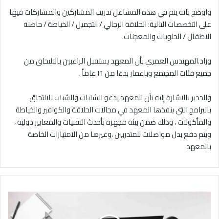
‎واوضح بانه يتم في هذه المشاغل تدريب المشاركين والمشاركات فيها
على التخصصات التالية: الحلاقة الرجالي / التجميل / الخياطة / حاضنة
الاطفال / الحلويات والمعجنات.
‎وزاد.المهندس العمري بأن المعهد يستقبل الراغبين بالالتحاق من
جميع فئات المجتمع وباعمار بدءا من ١٦ عامأ .
‎والجدير بالاشارة إليه بأن المعهد يدعو الشابات والشباب للالتحاق
بالبرامج التي ينفذها المعهد في مجالات الحلاقة والكوافير والخياطة
والمأكولات ، وذلك ضمن بيئة مجهزة بأحدث التقنيات والمعايير دولية ،
ويتم دفع بدل مواصلات للمتدربين ،وغيرها من الامتيازات الخاصة
بالمعهد
ا
ل
ا