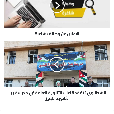
ع
ل
ا
ن
ع
ن
الاعلان عن وظائف شاغرة
و
ظ
ا
ا
ئ
ل
ف
ش
ش
ط
ا
ن
غ
ا
ر
و
ة
ي
ت
الشطناوي تتفقد قاعات الثانوية العامة في مدرسة يبلا
ت
ف
الثانوية للبنين
ق
د
ق