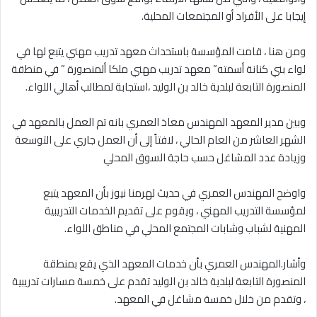
إيجابا على الأفراد أو المجتمعات المحلية.
‎ومن هنا ، قامت المؤسسة باستحداث معهد تدريب مهني يتبع لها في
لواء بني كنانة أسمته” معهد تدريب مهني ملكا ألمنصورة ” في منطقة
المنصورة التابعة لبلدية خالد بن الوليد ،استجابة لمطالب أهالي اللواء.
‎وبين مدير المعهد المهندس معاذ العمري بانه تم العمل بالمعهد في
الشهر العاشر من العام الحالي ، لافتاً إلى أن العمل جاري على التوسعة
وزيادة عدد المشاغل حسب حاجة السوق المحلي
‎واوضح المهندس العمري في حديث لهرمنا نيوز بأن المعهد يتبع
لمؤسسة التدريب المهني ، ويقوم على تقديم الخدمات التدريبية
المهنية لشباب وشابات المجتمع المحلي في مناطق اللواء.
‎وأشار.المهندس العمري بأن خدمات المعهد الذي يقع بمنطقة
المنصورة التابعة لبلدية خالد بن الوليد تقدم على خمسة مسارات تدريبية
، وتقدم من خلال خمسة مشاغل في المعهد.