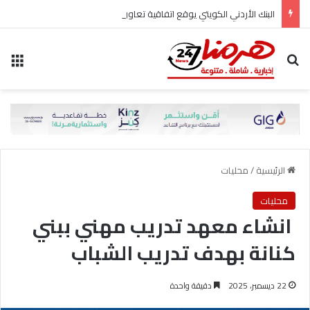
البنك الأردني الكويتي يوقع اتفاقية تعاون مع الشركة الأردنية لضمان القروض للانضمام إلى برنامج “الضمان من أجل التوظيف”
بحث عن
الق
الرئيسية
/
محليات
محليات
‎ ‎انشاء معهد تدريب مهني ببني
كنانة بهدف تدريب الشباب
22 ديسمبر، 2025
دقيقة واحدة