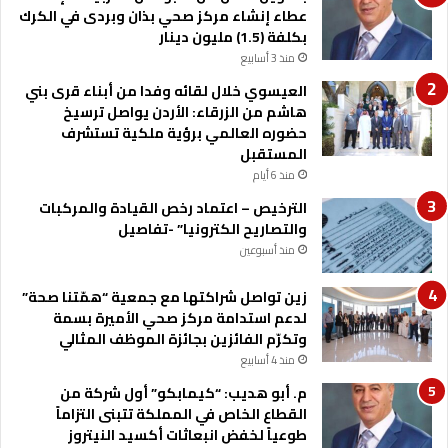
عطاء إنشاء مركز صحي بذان وبردى في الكرك
ي
ح
بكلفة (1.5) مليون دينار
ن
ك
منذ 3 أسابيع
ي
م
العيسوي خلال لقائه وفدا من أبناء قرى بني
ع
هاشم من الزرقاء: الأردن يواصل ترسيخ
ز
حضوره العالمي برؤية ملكية تستشرف
ز
المستقبل
ا
منذ 6 أيام
س
الترخيص – اعتماد رخص القيادة والمركبات
ت
والتصاريح الكترونيا” -تفاصيل
ق
ر
منذ أسبوعين
ا
ر
زين تواصل شراكتها مع جمعية “همّتنا صحة”
و
لدعم استدامة مركز صحي الأميرة بسمة
أ
وتكرّم الفائزين بجائزة الموظف المثالي
م
منذ 4 أسابيع
ن
م. أبو هديب: “كيمابكو” أول شركة من
ا
القطاع الخاص في المملكة تتبنى التزاماً
ل
طوعياً لخفض انبعاثات أكسيد النيتروز
ا