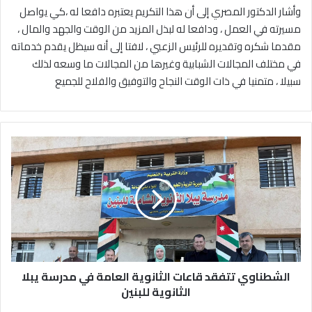
‎وأشار الدكتور المصري إلى أن هذا التكريم يعتبره دافعا له ،كي يواصل
مسيرته في العمل ، ودافعا له لبذل المزيد من الوقت والجهد والمال ،
مقدما شكره وتقديره للرئيس الزعبي ، لافتا إلى أنه سيظل يقدم خدماته
في مختلف المجالات الشبابية وغيرها من المجالات ما وسعه لذلك
سبيلا ، متمنيا في ذات الوقت النجاح والتوفيق والفلاح للجميع
ا
ل
ش
ط
ن
ا
و
ي
ت
الشطناوي تتفقد قاعات الثانوية العامة في مدرسة يبلا
ت
ف
الثانوية للبنين
ق