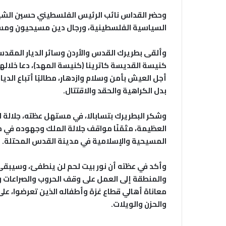
وحضر القداس نائب الرئيس الفلسطيني حسين الشي
السياسية الفلسطينية، ورجال دين مسيحيون ومسل
وألقى بطريرك القدس والأردن وسائر الديار المقدس
كنيسة القديسة كاترينا (كنيسة المهد)، دعا خلالها
أجل العيش بأمن وسلام وازدهار، مطالبًا أتباع الديا
بدل الكراهية والحقد والاقتتال.
وشكر البطريرك بتسابالا، في مستهل عظته، جلالة ا
العظيمة، مثمّنًا مواقف جلالة الملك وجهوده في
المسيحية والإسلامية في مدينة القدس المحتلة.
وأكد في عظته أن نور بيت لحم لن ينطفئ، وسيبقى نو
والمنطقة إلى العمل على وقف الحروب والصراعات و
معاناة أهالي قطاع غزة وأطفاله الذين تعرضوا، على
والحزن والويلات.