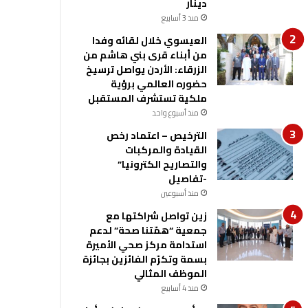
دينار
منذ 3 أسابيع
العيسوي خلال لقائه وفدا
من أبناء قرى بني هاشم من
الزرقاء: الأردن يواصل ترسيخ
حضوره العالمي برؤية
ملكية تستشرف المستقبل
منذ أسبوع واحد
الترخيص – اعتماد رخص
القيادة والمركبات
والتصاريح الكترونيا”
-تفاصيل
منذ أسبوعين
زين تواصل شراكتها مع
جمعية “همّتنا صحة” لدعم
استدامة مركز صحي الأميرة
بسمة وتكرّم الفائزين بجائزة
الموظف المثالي
منذ 4 أسابيع