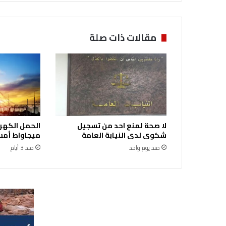
ا
ش
ر
مقالات ذات صلة
ة
ص
ر
ف
ا
ل
ر
د
لا صحة لمنع احد من تسجيل
ي
شكوى لدى النيابة العامة
ميجاواط أمس 
ا
منذ يوم واحد
منذ 3 أيام
ت
ا
ل
أ
ح
د
و
ا