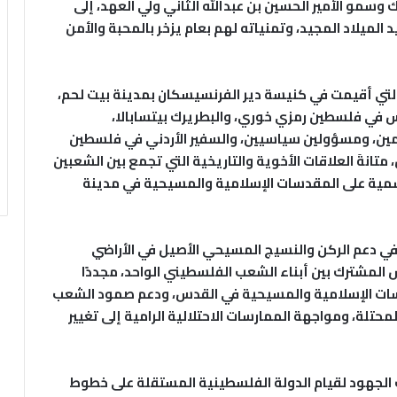
ك وسمو الأمير الحسين بن عبدالله الثاني ولي العهد، إلى
ميلاد المجيد، وتمنياته لهم بعام يزخر بالمحبة والأمن
 التي أقيمت في كنيسة دير الفرنسيسكان بمدينة بيت لحم،
س في فلسطين رمزي خوري، والبطريرك بيتسابالا،
ن، ومسؤولين سياسيين، والسفير الأردني في فلسطين
تانةَ العلاقات الأخوية والتاريخية التي تجمع بين الشعبين
اشمية على المقدسات الإسلامية والمسيحية في مدينة
ر في دعم الركن والنسيج المسيحي الأصيل في الأراضي
لمشترك بين أبناء الشعب الفلسطيني الواحد، مجددًا
دسات الإسلامية والمسيحية في القدس، ودعم صمود الشعب
تلة، ومواجهة الممارسات الاحتلالية الرامية إلى تغيير
الجهود لقيام الدولة الفلسطينية المستقلة على خطوط