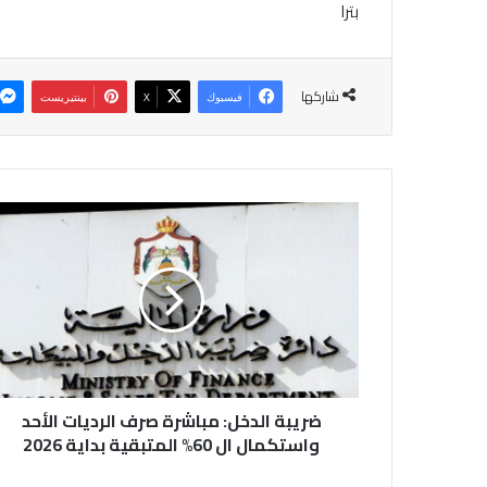
بترا
شاركها
فيسبوك
‫X
بينتيريست
ض
ر
ي
ب
ة
ا
ل
د
خ
ضريبة الدخل: مباشرة صرف الرديات الأحد
ل
:
واستكمال ال 60% المتبقية بداية 2026
م
ب