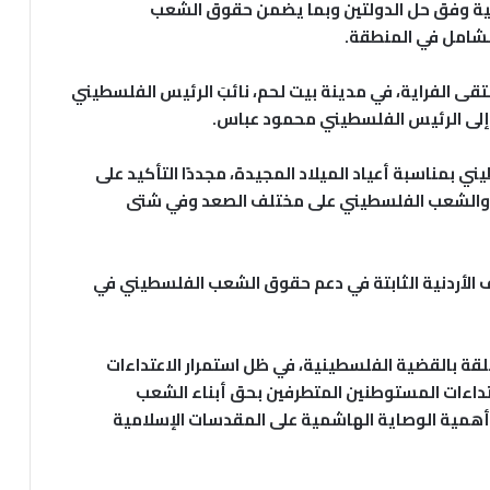
متها القدس الشرقية وفق حل الدولتين وبما يضمن حقوق الشعب
لشامل في المنطقة.
ى الفراية، في مدينة بيت لحم، نائبَ الرئيس الفلسطيني
 إلى الرئيس الفلسطيني محمود عباس.
ني بمناسبة أعياد الميلاد المجيدة، مجددًا التأكيد على
ية والشعب الفلسطيني على مختلف الصعد وفي شتى
 الأردنية الثابتة في دعم حقوق الشعب الفلسطيني في
علقة بالقضية الفلسطينية، في ظل استمرار الاعتداءات
اعتداءات المستوطنين المتطرفين بحق أبناء الشعب
همية الوصاية الهاشمية على المقدسات الإسلامية