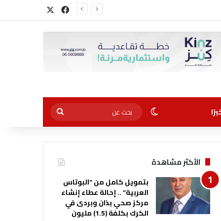
‫X
فيسبوك
الوضع المظلم
بحث
رًا
عن
الأكثر مشاهدة
بتمويل كامل من “البوتاس
العربية” .. إحالة عطاء إنشاء
مركز صحي بذان وبردى في
الكرك بكلفة (1.5) مليون