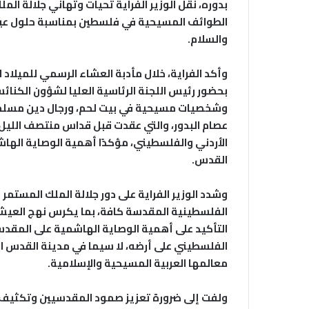
بدوره، نقل الوزير الفراية تحيات وتهاني جلالة المل
الطوائف المسيحية في فلسطين بمناسبة حلول عيد ال
والسلام.
وأكد الفراية، خلال مأدبة العشاء الرسمي للميلاد
بحضور رئيس اللجنة الرئاسية العليا لشؤون الكنائ
وشخصيات مسيحية في بيت لحم، ورجال دين مسلمي
عصام البدور، والتي عقدت قبل قداس منتصف الليل، م
الأردني والفلسطيني، مؤكدًا أهمية الوصاية اله
القدس.
وشدد الوزير الفراية على دور جلالة الملك المستم
الفلسطينية المقدسة كافة، بما يكرس نهج العيش ا
التأكيد على أهمية الوصاية الهاشمية على المق
الفلسطيني على أرضه، لا سيما في مدينة القدس المح
معالمها العربية المسيحية والإسلامية.
ولفت إلى ضرورة تعزيز صمود المقدسيين وتكثيف 