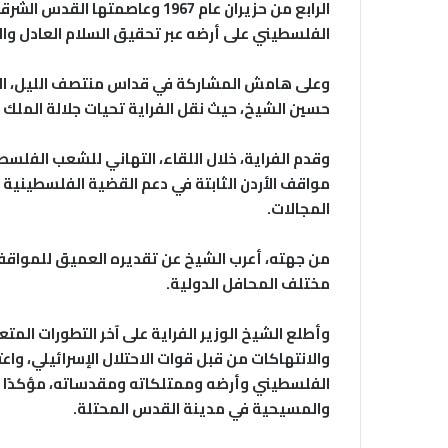
الرابع من حزيران عام 1967 وعاص
الفلسطيني على أرضه عبر تحقيق السلام العادل وا
وعلى هامش المشاركة في قداس منتصف الليل، التق
حسين الشيخ، حيث نقل الفراية تحيات جلالة الملك
وقدم الفراية، خلال اللقاء، التهاني للشعب الفلسطي
مواقف الأردن الثابتة في دعم القضية الفلسطين
المجالات.
من جهته، أعرب الشيخ عن تقديره العميق للمواقف
مختلف المحافل الدولية.
وأطلع الشيخ الوزير الفراية على آخر التطورات المت
والانتهاكات من قبل قوات الاحتلال الإسرائيلي، و
الفلسطيني وأرضه وممتلكاته ومقدساته، مؤكدًا أ
والمسيحية في مدينة القدس المحتلة.