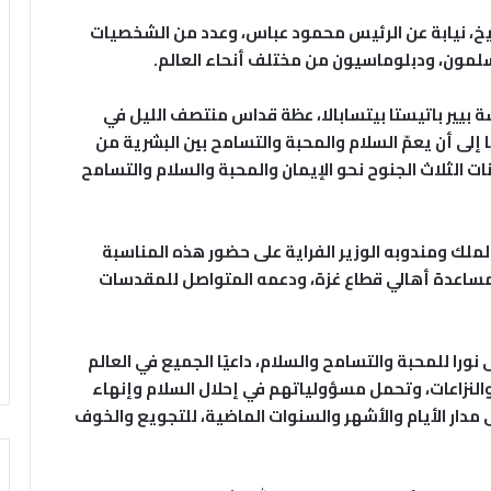
خ، نيابة عن الرئيس محمود عباس، وعدد من الشخصيات
مون، ودبلوماسيون من مختلف أنحاء العالم.
ة بيير باتيستا بيتسابالا، عظة قداس منتصف الليل في
 إلى أن يعمّ السلام والمحبة والتسامح بين البشرية من
نات الثلاث الجنوح نحو الإيمان والمحبة والسلام والتسامح
لملك ومندوبه الوزير الفراية على حضور هذه المناسبة
 مساعدة أهالي قطاع غزة، ودعمه المتواصل للمقدسات
را للمحبة والتسامح والسلام، داعيًا الجميع في العالم
النزاعات، وتحمل مسؤولياتهم في إحلال السلام وإنهاء
 مدار الأيام والأشهر والسنوات الماضية، للتجويع والخوف