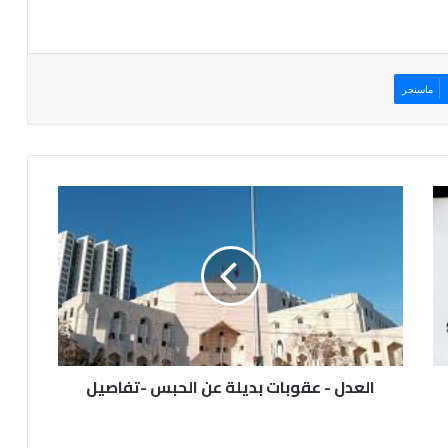
ماسنجر
ا
ل
ع
د
ل
-
ع
ق
و
العدل - عقوبات بديلة عن الحبس -تفاصيل
ب
ا
ت
ب