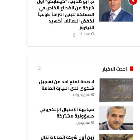
م. أبو هديب: “كيمابكو” أول
شركة من القطاع الخاص في
المملكة تتبنى التزاماً طوعياً
لخفض انبعاثات أكسيد
النيتروز
منذ 3 أسابيع
احدث الاخبار
لا صحة لمنع احد من تسجيل
شكوى لدى النيابة العامة
منذ يوم واحد
مجابهة الاحتيال الإلكتروني
مسؤولية مشتركة
منذ يومين
زين أول شركة اتصالات تنال