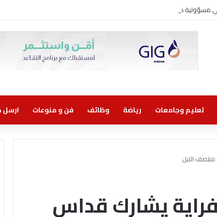
وني مسؤولية مشتركة
تعليم وجامعات
رياضة
وظائف
فن و منوعات
ارسل خب
 منتصف الليل
لفراية يشارك قداس