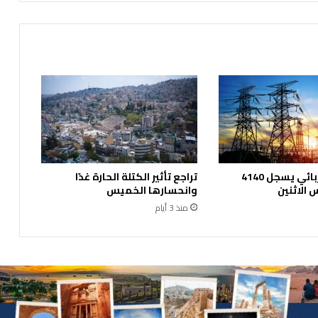
د
ي
ل
ة
ع
ن
ا
ل
ح
ب
س
الحمل الكهربائي يسجل 4140
تراجع تأثير الكتلة الحارة غدًا
-
الاثنين
وانحسارها الخميس
ت
منذ 3 أيام
ف
ا
ص
ي
ل