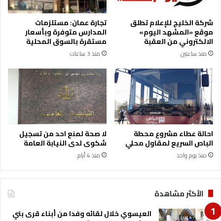
م
ل
ط
ر
شركة الخليج للإعلام تطلق
تجارة عمان: مستلزمات
ا
د
موقع «المشهد اليوم»
المدارس متوفرة وبأسعار
ر
ي
الالكتروني من العقبة
مستقرة بالسوق المحلية
ف
منذ ساعتين
منذ 3 ساعات
احالة عطاء مشروع محطة
لا صحة لمنع احد من تسجيل
الباص السريع لمقاول محلي
شكوى لدى النيابة العامة
منذ يوم واحد
منذ 4 أيام
الأكثر مشاهدة
العيسوي خلال لقائه وفدا من أبناء قرى بني