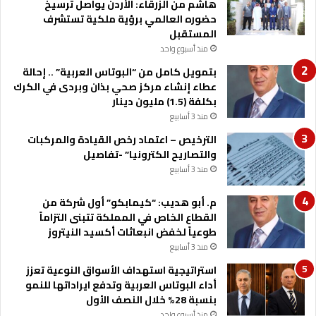
هاشم من الزرقاء: الأردن يواصل ترسيخ
حضوره العالمي برؤية ملكية تستشرف
المستقبل
منذ أسبوع واحد
بتمويل كامل من “البوتاس العربية” .. إحالة
عطاء إنشاء مركز صحي بذان وبردى في الكرك
بكلفة (1.5) مليون دينار
منذ 3 أسابيع
الترخيص – اعتماد رخص القيادة والمركبات
والتصاريح الكترونيا” -تفاصيل
منذ 3 أسابيع
م. أبو هديب: “كيمابكو” أول شركة من
القطاع الخاص في المملكة تتبنى التزاماً
طوعياً لخفض انبعاثات أكسيد النيتروز
منذ 3 أسابيع
استراتيجية استهداف الأسواق النوعية تعزز
أداء البوتاس العربية وتدفع ايراداتها للنمو
بنسبة 28% خلال النصف الأول
منذ أسبوع واحد