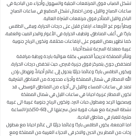
تشكل الضباب فوق المرتفعات الجبلية والسهول وأجزاء من البادية في
ساعات الصباح والليل، ومن احتمال تشكل الصقيع في ساعات الصباح
الباكر والليل المتأخر فوق مرتفعات الشراة العالية.
ويطرأ يوم غدٍ الأربعاء، ارتفاع قليل على درجات الحرارة، ويبقى الطقس
باردًا في أغلب المناطق، ولطيف الحرارة في الأغوار والبحر الميت والعقبة،
كما تظهر بعض الغيوم على ارتفاعات مختلفة، وتكون الرياح جنوبية
غربية معتدلة السرعة تنشط أحيانا .
وتتأثر المملكة تدريجياً الخميس، بكتلة هوائية باردة ورطبة مرافقة
لمنخفض جوي يتمركز فوق جزيرة قبرص، حيث تنخفض درجات الحرارة،
ويكون الطقس باردًا وغائما جزئيًا يتحول إلى غائم أحياناً، وتهطل بإذن
اللّٰه الامطار في شمال المملكة وأجزاء محدودة من المناطق الشرقية
تمتد في ساعات المساء والليل الى أجزاء من المناطق الوسطى، قد
تكون الامطار غزيرة احيانا في ساعات الليل في شمال المملكة
ويصحبها الرعد وهطول حبات البرد، وتكون الرياح جنوبية غربية الى غربية
نشطة السرعة مع هبات قوية تصل سرعتها الى (60-50)كم/الساعة
مثيرة للغبار في مناطق البادية.
اما الجمعة، يكون الطقس باردًا وغائما جزئيًا الى غائم احيانا مع هطول
زخات من المطر بين الحين والاخر فى الاجزاء الغربية من المملكة ومع