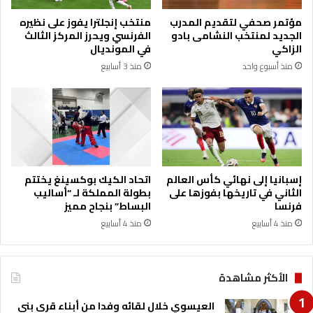
ت
م
مؤتمر صحفي لتقديم المدرب
منتخب إنجلترا يفوز على نظيره
ا
ا
الجديد لمنتخب النشامى بادو
الفرنسي ويحرز المركز الثالث
ل
ل
الزاكي
في المونديال
م
ي
منذ أسبوع واحد
منذ 3 أسابيع
خ
"
ت
ت
ص
ن
ة
ف
إ
ذ
ل
ا
ى
ن
و
م
إسبانيا إلى نهائي كأس العالم
اتحاد الكيك بوكسينغ يختتم
ض
ش
الثاني في تاريخها بفوزها على
بطولة المملكة لـ “أساليب
ع
ا
فرنسا
البساط” بنجاح مميز
ج
ر
منذ 4 أسابيع
منذ 4 أسابيع
م
ي
ي
ع
ع
و
ا
الأكثر مشاهدة
م
ل
ب
إ
العيسوي خلال لقائه وفدا من أبناء قرى بني
ا