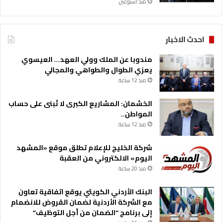
منذ أسبوعين
ل
ج
ة
احدث الاخبار
ا
ل
مندوبا عن الملك وولي العهد… العيسوي
أ
يعزي الطوال والطواهي والمجالي
ض
منذ 12 ساعة
ر
ا
الخشمان: المشاريع الكبرى لا تُبنى على حساب
ر
المواطن..
ا
ل
منذ 12 ساعة
ت
ي
شركة الخليج للإعلام تطلق موقع «المشهد
ت
اليوم» الالكتروني من العقبة
س
منذ 20 ساعة
ب
ب
البنك الأردني الكويتي يوقع اتفاقية تعاون
ت
مع الشركة الأردنية لضمان القروض للانضمام
ب
إلى برنامج “الضمان من أجل التوظيف”
ه