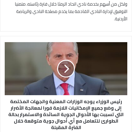
ولكل من أسهم بخدمة نادي اتحاد الرمثا خلال فترة رئاسته، متمنيا
التوفيق لإدارة النادي القادمة بما يخدم مصلحة النادي والرياضة
الأردنية.
ر
ئ
ي
س
ا
ل
و
ز
ر
رئيس الوزراء يوجه الوزارات المعنية والجهات المختصة
ا
ء
إلى وضع جميع الإمكانيات اللازمة فورا لمعالجة الأضرار
ي
التي تسببت بها الأحوال الجوية السائدة والاستمرار بحالة
و
الطوارئ للتعامل مع أي أحوال جوية متوقعة خلال
ج
الفترة المقبلة
ه