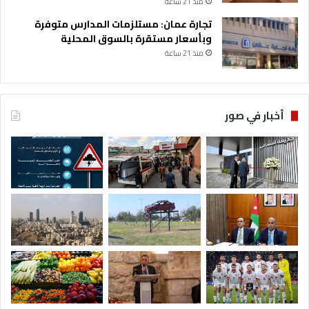
منذ 21 ساعة
ا
تجارة عمان: مستلزمات المدارس متوفرة
ا
وبأسعار مستقرة بالسوق المحلية
ل
أ
منذ 21 ساعة
ح
و
ا
ل
أخبار في صور
ا
ل
ج
و
ي
ة
ا
ل
س
ا
ئ
د
ة