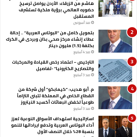
م
هاشم من الزرقاء: الأردن يواصل ترسيخ
د
ك
حضوره العالمي برؤية ملكية تستشرف
ر
ا
المستقبل
ا
ن
ت
منذ أسبوعين
ي
م
بتمويل كامل من “البوتاس العربية” .. إحالة
ا
ت
عطاء إنشاء مركز صحي بذان وبردى في الكرك
ت
ع
بكلفة (1.5) مليون دينار
ا
د
منذ 4 أسابيع
ل
د
ل
ة
الترخيص – اعتماد رخص القيادة والمركبات
ا
خ
والتصاريح الكترونيا” -تفاصيل
ز
ل
منذ 3 أسابيع
م
ا
ة
ل
م. أبو هديب: “كيمابكو” أول شركة من
ف
ا
القطاع الخاص في المملكة تتبنى التزاماً
و
ل
طوعياً لخفض انبعاثات أكسيد النيتروز
ر
ع
منذ 3 أسابيع
ا
ا
ل
استراتيجية استهداف الأسواق النوعية تعزز
م
م
أداء البوتاس العربية وتدفع ايراداتها للنمو
ع
بنسبة 28% خلال النصف الأول
ا