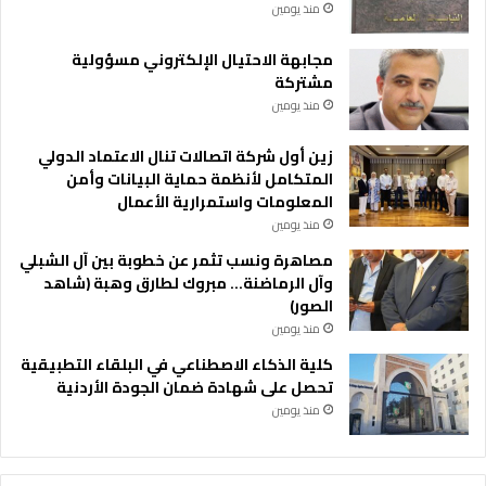
منذ يومين
مجابهة الاحتيال الإلكتروني مسؤولية
مشتركة
منذ يومين
زين أول شركة اتصالات تنال الاعتماد الدولي
المتكامل لأنظمة حماية البيانات وأمن
المعلومات واستمرارية الأعمال
منذ يومين
مصاهرة ونسب تثمر عن خطوبة بين آل الشبلي
وآل الرماضنة… مبروك لطارق وهبة (شاهد
الصور)
منذ يومين
كلية الذكاء الاصطناعي في البلقاء التطبيقية
تحصل على شهادة ضمان الجودة الأردنية
منذ يومين