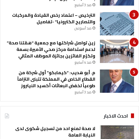
2
منذ 3 أسابيع
6
الترخيص – اعتماد رخص القيادة والمركبات
والتصاريح الكترونيا” -تفاصيل
منذ أسبوعين
زين تواصل شراكتها مع جمعية “همّتنا صحة”
لدعم استدامة مركز صحي الأميرة بسمة
وتكرّم الفائزين بجائزة الموظف المثالي
منذ 4 أسابيع
م. أبو هديب: “كيمابكو” أول شركة من
القطاع الخاص في المملكة تتبنى التزاماً
طوعياً لخفض انبعاثات أكسيد النيتروز
منذ 3 أسابيع
احدث الاخبار
لا صحة لمنع احد من تسجيل شكوى لدى
النيابة العامة