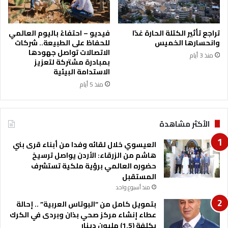
ن
د
و
تراجع تأثير الكتلة الحارة غدًا
فيديو – احتفاءً باليوم العالمي
ق
وانحسارها الخميس
للحفاظ على الطبيعة.. شركات
ح
الاتصالات تواصل جهودها
منذ 3 أيام
م
بمبادرة مشتركة لتعزيز
ا
الاستدامة البيئية
ي
منذ 5 أيام
ة
ا
ل
الأكثر مشاهدة
ب
ي
العيسوي خلال لقائه وفدا من أبناء قرى بني
ئ
هاشم من الزرقاء: الأردن يواصل ترسيخ
ة
حضوره العالمي برؤية ملكية تستشرف
ل
المستقبل
ع
منذ أسبوع واحد
ا
م
بتمويل كامل من “البوتاس العربية” .. إحالة
2
عطاء إنشاء مركز صحي بذان وبردى في الكرك
0
بكلفة (1.5) مليون دينار