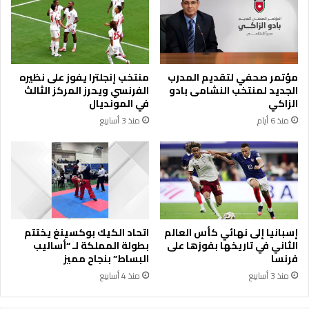
ل
ا
ع
ب
ا
ع
ش
ب
ر
ا
مؤتمر صحفي لتقديم المدرب
منتخب إنجلترا يفوز على نظيره
ة
ه
الجديد لمنتخب النشامى بادو
الفرنسي ويحرز المركز الثالث
ل
ت
الزاكي
في المونديال
ي
م
منذ 6 أيام
منذ 3 أسابيع
ل
ا
ا
م
ا
ب
ع
ا
ت
ل
ب
غ
ا
ت
رً
ط
إسبانيا إلى نهائي كأس العالم
اتحاد الكيك بوكسينغ يختتم
ا
و
الثاني في تاريخها بفوزها على
بطولة المملكة لـ “أساليب
م
ر
فرنسا
البساط” بنجاح مميز
ن
ا
منذ 3 أسابيع
منذ 4 أسابيع
ب
ت
د
ا