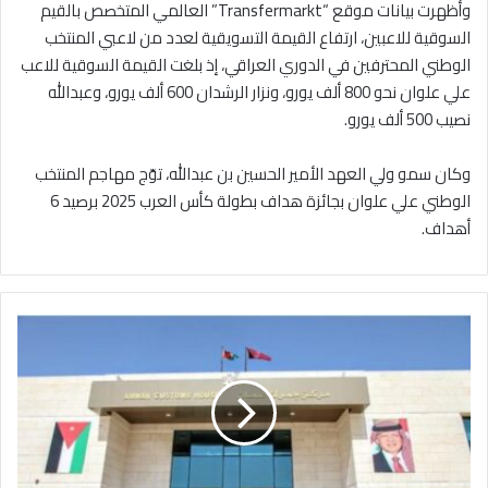
وأظهرت بيانات موقع “Transfermarkt” العالمي المتخصص بالقيم
السوقية للاعبين، ارتفاع القيمة التسويقية لعدد من لاعبي المنتخب
الوطني المحترفين في الدوري العراقي، إذ بلغت القيمة السوقية للاعب
علي علوان نحو 800 ألف يورو، ونزار الرشدان 600 ألف يورو، وعبدالله
نصيب 500 ألف يورو.
وكان سمو ولي العهد الأمير الحسين بن عبدالله، توّج مهاجم المنتخب
الوطني علي علوان بجائزة هداف بطولة كأس العرب 2025 برصيد 6
أهداف.
ت
ع
د
ي
ل
د
و
ا