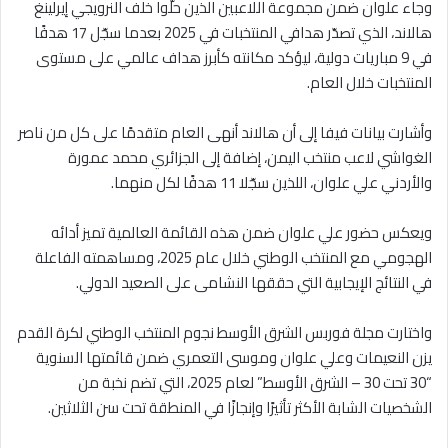
وجاء علوان ضمن مجموعة اللاعبين الذين حلّوا خلف النرويجي إيرلينغ
هالاند، الذي تصدّر هدافي المنتخبات في 2025 بعدما سجّل 17 هدفًا
في 9 مباريات دولية، ليؤكد مكانته كأبرز هداف عالمي على مستوى
المنتخبات خلال العام.
وأشارت بيانات فيفا إلى أن هالاند أنهى العام متقدمًا على كل من ناصر
الغواشي لاعب منتخب اليمن، إضافة إلى الجزائري محمد عمورة
والأردني علي علوان، اللذين سجّلا 11 هدفًا لكل منهما.
ويعكس حضور علي علوان ضمن هذه القائمة العالمية تميز أدائه
الهجومي مع المنتخب الوطني خلال عام 2025، ومساهمته الفاعلة
في النتائج الإيجابية التي حققها النشامى على الصعيد الدولي.
واختارت مجلة فوربس الشرق الأوسط نجوم المنتخب الوطني لكرة القدم
يزن النعيمات وعلي علوان وموسى التعمري ضمن قائمتها السنوية
“30 تحت 30 – الشرق الأوسط” لعام 2025، التي تضم نخبة من
الشخصيات الشابة الأكثر تأثيرًا وإنجازًا في المنطقة تحت سن الثلاثين.