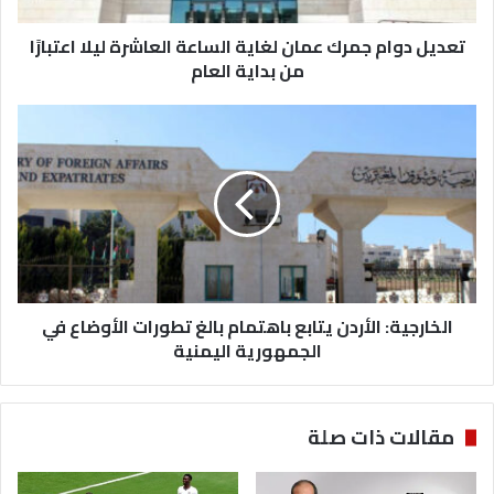
م
تعديل دوام جمرك عمان لغاية الساعة العاشرة ليلا اعتبارًا
ج
م
من بداية العام
ر
ك
ا
ع
ل
م
خ
ا
ا
ن
ر
ل
ج
غ
ي
ا
ة
ي
:
ة
الخارجية: الأردن يتابع باهتمام بالغ تطورات الأوضاع في
ا
ا
ل
الجمهورية اليمنية
ل
أ
س
ر
ا
د
مقالات ذات صلة
ع
ن
ة
ي
ا
ت