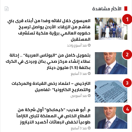
ا
ل
ي
الأكثر مشاهدة
أ
ة
و
ا
العيسوي خلال لقائه وفدا من أبناء قرى بني
ض
ل
هاشم من الزرقاء: الأردن يواصل ترسيخ
ا
ع
حضوره العالمي برؤية ملكية تستشرف
ع
ا
المستقبل
ف
م
ي
منذ أسبوع واحد
ا
بتمويل كامل من “البوتاس العربية” .. إحالة
ل
عطاء إنشاء مركز صحي بذان وبردى في الكرك
ج
بكلفة (1.5) مليون دينار
م
منذ 3 أسابيع
ه
و
الترخيص – اعتماد رخص القيادة والمركبات
ر
والتصاريح الكترونيا” -تفاصيل
ي
منذ أسبوعين
ة
ا
م. أبو هديب: “كيمابكو” أول شركة من
ل
القطاع الخاص في المملكة تتبنى التزاماً
ي
طوعياً لخفض انبعاثات أكسيد النيتروز
م
منذ 3 أسابيع