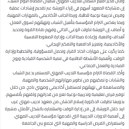
وقال مدير اقليم الشمال للتدريب المهني سفيان القضاة اليوم السبت،
إن مشاركة المعهد أسهم في إثراء الورشة عبر تقديم إرشادات عملية
وفرص تدريبية نوعية للطلبة، وربط الجانب الأكاديمي بالمهارات المهنية،
وبما يعكس التزام المؤسسة بتأهيل الشباب وتهيئتهم لسوق العمل.
و أضاف، إن الورشة تناولت الوعي الذاتي وفهم نقاط القوة وتحديد
أهداف واقعية، وإعادة ضبط الذات، وإدارة الضغوط النفسية
والأكاديمية، وتعزيز الدافعية والتفكير الإيجابي.
كما ركّزت على مهارات اتخاذ القرار، وتحمل المسؤولية، والتخطيط وإدارة
الوقت، وأهمية الأنشطة الطلابية في تنمية الشخصية القيادية وروح
المبادرة والعمل الجماعي.
وأكد القضاة التزام مؤسسة التدريب المهني المستمر بدعم الشباب
والشابات و تمكينهم من تطوير مهاراتهم الشخصية والمهنية،
والمساهمة في تهيئتهم لمستقبل أكاديمي ومهني ناجح، من خلال
توفير فرص تعليمية وتدريبية نوعية تعزز من قدراتهم وثقتهم بأنفسهم.
بدورها تطرقت الدكتورة إسلام الخشان من معهد تدريب مهني غرب
اربد خلال الورشة، إلى فن إدارة الوقت واستثماره بالشكل الأمثل، مشيرة
إلى أهمية الدورات التدريبية التي تقدمها مؤسسة التدريب المهني،
واستعراض الفرص الدراسية والمهنية التي تجمع بين الجامعة