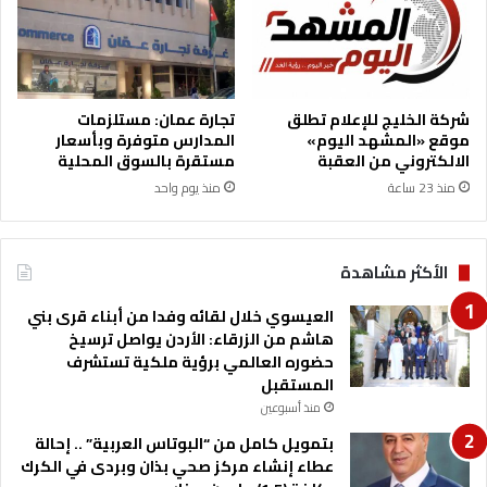
و
ي
و
ج
ه
شركة الخليج للإعلام تطلق
تجارة عمان: مستلزمات
ب
موقع «المشهد اليوم»
المدارس متوفرة وبأسعار
إ
الالكتروني من العقبة
مستقرة بالسوق المحلية
غ
منذ 23 ساعة
منذ يوم واحد
ل
ا
ق
الأكثر مشاهدة
ه
ل
العيسوي خلال لقائه وفدا من أبناء قرى بني
م
هاشم من الزرقاء: الأردن يواصل ترسيخ
ع
حضوره العالمي برؤية ملكية تستشرف
ا
المستقبل
ل
ج
منذ أسبوعين
ة
بتمويل كامل من “البوتاس العربية” .. إحالة
ا
عطاء إنشاء مركز صحي بذان وبردى في الكرك
ل