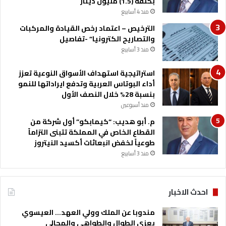
بكلفة (1.5) مليون دينار
ا
منذ 4 أسابيع
ن
ه
الترخيص – اعتماد رخص القيادة والمركبات
ي
والتصاريح الكترونيا” -تفاصيل
ا
منذ 3 أسابيع
ر
ا
استراتيجية استهداف الأسواق النوعية تعزز
ت
أداء البوتاس العربية وتدفع ايراداتها للنمو
بنسبة 28% خلال النصف الأول
منذ أسبوعين
م. أبو هديب: “كيمابكو” أول شركة من
القطاع الخاص في المملكة تتبنى التزاماً
طوعياً لخفض انبعاثات أكسيد النيتروز
منذ 3 أسابيع
احدث الاخبار
مندوبا عن الملك وولي العهد… العيسوي
يعزي الطوال والطواهي والمجالي