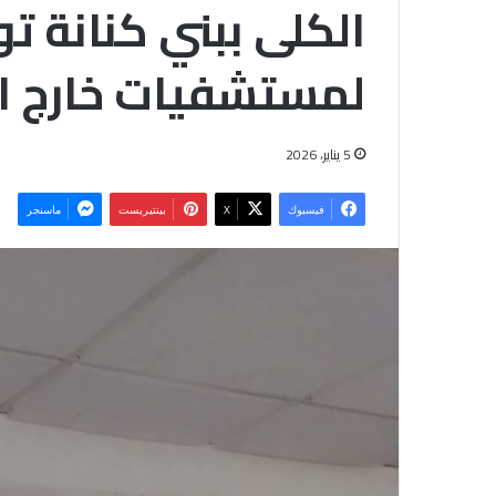
الكل
لمستشفيات خارج ال
5 يناير، 2026
فيسبوك
‫X
بينتيريست
ماسنجر