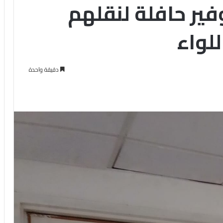
ى ببني كنانة ‎توفير حافلة لنقلهم
لواء
دقيقة واحدة