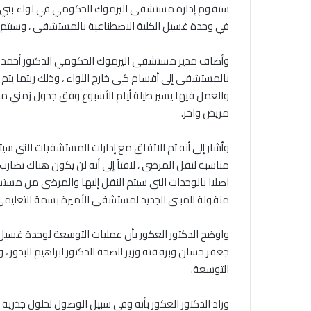
‎ستقوم إدارة مستشفى اليرموك الحكومي في لواء بني كن
في وحدة غسيل الكلية الاصطناعية بالمستشفى ، وسيتم
‎وأضاف مدير مستشفى اليرموك الحكومي الدكتور أحمد مح
والعمل فيها يسير طيلة أيام الأسبوع وفق جدول زمني محد
مريض وآخر.
‎وأشار إلى أنه تم الاتفاق مع إدارات المستشفيات التي سي
مناسبة لنقل المرضى ، لافتاً إلى أنه لن يكون هناك تضا
اصلاا بالوحدات التي سيتم النقل إليها والمرضى من مست
منقولة للمبنى الجديد لمستشفى الأميرة بسمة التعليمي 
‎واوضح الدكتور العكور بأن عمليات التوسعة لوحدة غسيل 
جعفر حسان وبرفقته وزير الصحة الدكتور ابراهيم البدور ، 
التوسعة.
‎وزاد الدكتور العكور بأنه وفي سبيل الوصول لحلول جذر