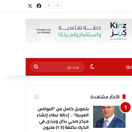
‫X
فيسبوك
الوضع المظلم
بحث
رًا
عن
الأكثر مشاهدة
بتمويل كامل من “البوتاس
العربية” .. إحالة عطاء إنشاء
مركز صحي بذان وبردى في
الكرك بكلفة (1.5) مليون