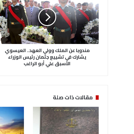
د
و
ب
ا
ع
ن
ا
مندوبا عن الملك وولي العهد.. العيسوي
ل
م
يشارك في تشييع جثمان رئيس الوزراء
ل
الأسبق علي أبو الراغب
ك
و
و
ل
ي
مقالات ذات صلة
ا
ل
ع
ه
د
.