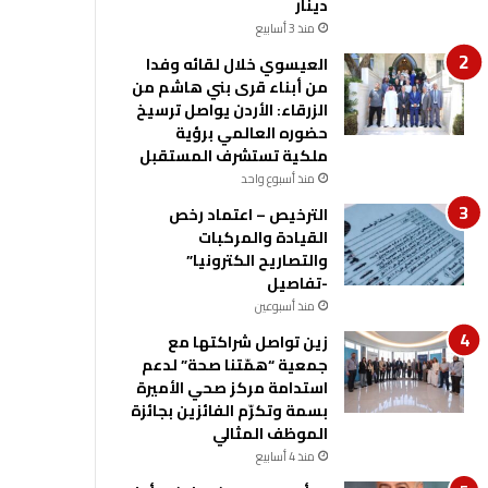
دينار
منذ 3 أسابيع
العيسوي خلال لقائه وفدا
من أبناء قرى بني هاشم من
الزرقاء: الأردن يواصل ترسيخ
حضوره العالمي برؤية
ملكية تستشرف المستقبل
منذ أسبوع واحد
الترخيص – اعتماد رخص
القيادة والمركبات
والتصاريح الكترونيا”
-تفاصيل
منذ أسبوعين
زين تواصل شراكتها مع
جمعية “همّتنا صحة” لدعم
استدامة مركز صحي الأميرة
بسمة وتكرّم الفائزين بجائزة
الموظف المثالي
منذ 4 أسابيع