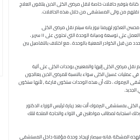
انة بتوفير حافلات خاصة لنقل مرضى الكلى الذين يتلقون العلاج
 نقلهم من والى المستشفى من خلال هذه الحافلات.
سن العكور لهرمنا نيوز بانه سيتم نقل مرضى الكلى
بالمستشفى إلى أقسام كلى خارج اللواء ، وذلك ريثما يتم العمل على توسعة وصيانة الوحدة التي تحتوي على ١١ سرير ،
د من قبل الكوادر المعنية بالوحدة ، مع اختلاف بالتفاصيل بين
تم نقل مرضى الكلى إليها والمعنيين بوحدات الكلى على آلية
رب في عمليات غسيل الكلى سواء بالنسبة للمرضى الذين يعالجون
شفى اليرموك ، ذلك أن هذه الوحدات ستكون فارغة , لأنها ستكون
الجديد.
الكلى بمستشفى اليرموك أتت بعد زيارة لرئيس الوزراء الدكتور
وذلك استجابة لمطالب مواطنين في اللواء والحاجة الملحة لتلك
ية لهذه المشكلة ،فانه سيصار لإيجاد وحدة مؤقتة داخل المستشفى