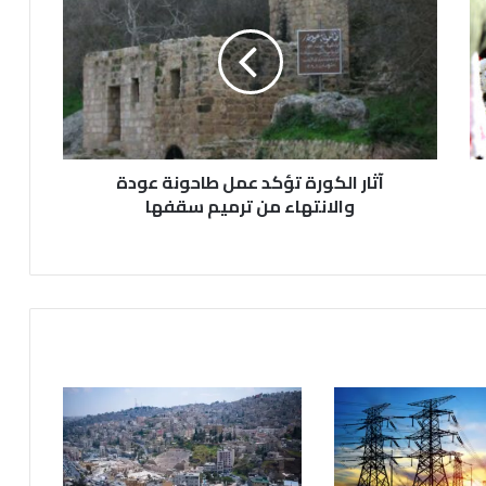
ا
ر
ا
ل
ك
و
ر
آثار الكورة تؤكد عمل طاحونة عودة
ة
ت
والانتهاء من ترميم سقفها
ؤ
ك
د
ع
م
ل
ط
ا
ح
و
ن
ة