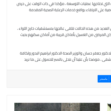
ة التي تحتاجها عمليات التوسعة ، مؤكدا في ذات الوقت على حرص
ة على الارتقاء بواقع خدمات الرعاية الصحية المقدمة
واء حوالي ٦٢ مريضا بالكلى ، وان العديد من هذه الحالات تتلقى عالجها بمستشفيات خارج اللواء ،
مكن المرضى من الغسيل بأماكن قريبة من أماكن سكنهم بحيث
الدكتور جعفر حسان والوزير الصحة الدكتور ابراهيم البدور ولكافة
فى ، موضحا بأن علينا أن نتحلى بالصبر للحصول على ما نريد
ماسنجر
آ
ث