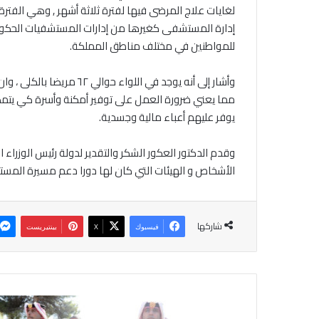
لغايات علاج المرضى فيها لفترة ثلاثة أشهر , وهي الفتر
إدارة المستشفى كغيرها من إدارات المستشفيات الحكومي
للمواطنين في مختلف مناطق المملكة.
‎وأشار إلى أنه يوجد في الل
مما يعني ضرورة العمل على توفير أمكنة وأسرة كي يت
يوفر عليهم أعباء مالية وجسدية.
‎وقدم الدكتور العكور الشكر والتقدير لدولة رئيس الوزراء 
الأشخاص و الهيئات التي كان لها دورا دعم مسيرة المستش
شاركها
فيسبوك
‫X
بينتيريست
م
ن