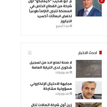
م. أبو هديب: “كيمابكو” أول
شركة من القطاع الخاص في
المملكة تتبنى التزاماً طوعياً
لخفض انبعاثات أكسيد
النيتروز
منذ 3 أسابيع
احدث الاخبار
لا صحة لمنع احد من تسجيل
شكوى لدى النيابة العامة
منذ يوم واحد
مجابهة الاحتيال الإلكتروني
مسؤولية مشتركة
منذ يوم واحد
زين أول شركة اتصالات تنال