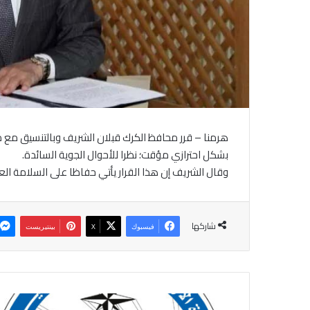
هرمنا – قرر محافظ الكرك قبلان الشريف وبالتنسيق مع م
بشكل احترازي مؤقت؛ نظرا للأحوال الجوية السائدة.
وقال الشريف إن هذا القرار يأتي حفاظا على السلامة الع
شاركها
فيسبوك
‫X
بينتيريست
ا