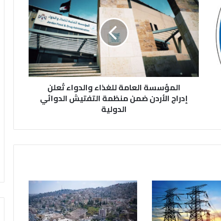
ل
م
ؤ
س
س
ة
ا
ل
المؤسسة العامة للغذاء والدواء تُعلن
ع
ا
إدراج الأردن ضمن منظمة التفتيش الدوائي
م
الدولية
ة
ل
ل
غ
ذ
ا
ء
و
ا
ل
د