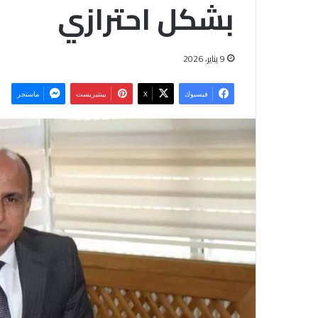
بشكل احترازي
9 يناير، 2026
فيسبوك
‫X
بينتيريست
ماسنجر