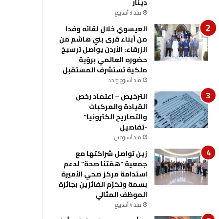
دينار
منذ 3 أسابيع
العيسوي خلال لقائه وفدا
من أبناء قرى بني هاشم من
الزرقاء: الأردن يواصل ترسيخ
حضوره العالمي برؤية
ملكية تستشرف المستقبل
منذ أسبوع واحد
الترخيص – اعتماد رخص
القيادة والمركبات
والتصاريح الكترونيا”
-تفاصيل
منذ أسبوعين
زين تواصل شراكتها مع
جمعية “همّتنا صحة” لدعم
استدامة مركز صحي الأميرة
بسمة وتكرّم الفائزين بجائزة
الموظف المثالي
منذ 4 أسابيع