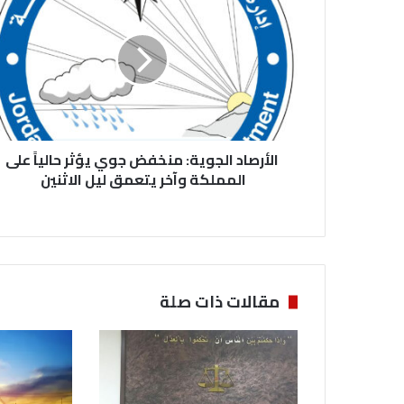
ل
أ
ر
ص
ا
د
ا
ل
الأرصاد الجوية: منخفض جوي يؤثر حالياً على
ج
و
المملكة وآخر يتعمق ليل الاثنين
ي
ة
:
م
ن
خ
مقالات ذات صلة
ف
ض
ج
و
ي
ي