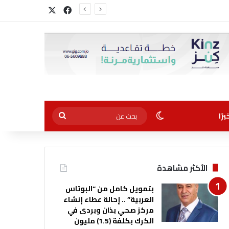
‫X
فيسبوك
الوضع المظلم
بحث
رًا
عن
الأكثر مشاهدة
بتمويل كامل من “البوتاس
العربية” .. إحالة عطاء إنشاء
مركز صحي بذان وبردى في
الكرك بكلفة (1.5) مليون