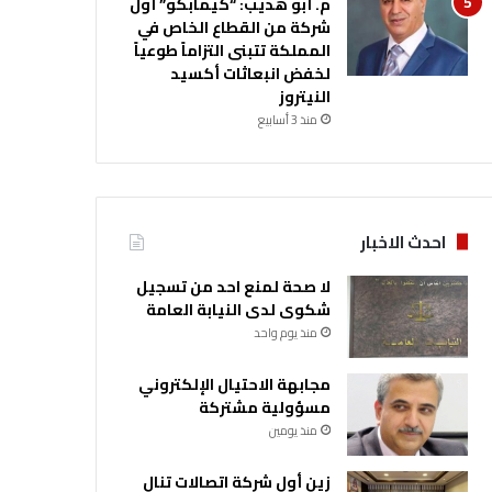
م. أبو هديب: “كيمابكو” أول
شركة من القطاع الخاص في
المملكة تتبنى التزاماً طوعياً
لخفض انبعاثات أكسيد
النيتروز
منذ 3 أسابيع
احدث الاخبار
لا صحة لمنع احد من تسجيل
شكوى لدى النيابة العامة
منذ يوم واحد
مجابهة الاحتيال الإلكتروني
مسؤولية مشتركة
منذ يومين
زين أول شركة اتصالات تنال