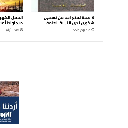
ؤ
ث
لا صحة لمنع احد من تسجيل
ر
شكوى لدى النيابة العامة
ميجاواط أمس 
ح
ا
منذ يوم واحد
منذ 3 أيام
ل
ي
اً
ع
ل
ى
ا
ل
م
م
ل
ك
ة
و
آ
خ