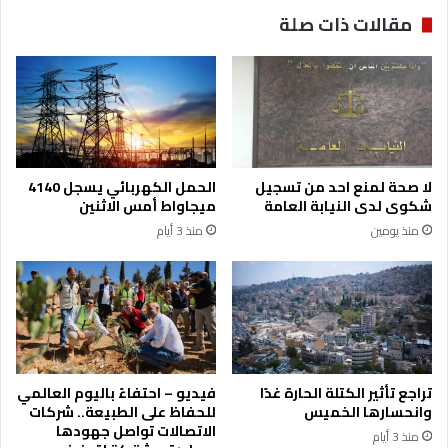
ن
س
مقالات ذات صلة
ي
ي
ي
ر
ن
ا
ف
م
ي
ت
ا
ح
ل
ا
م
ن
لا صحة لمنع احد من تسجيل
الحمل الكهربائي يسجل 4140
غ
ا
شكوى لدى النيابة العامة
ميجاواط أمس الاثنين
ر
ت
منذ يومين
منذ 3 أيام
ب
ا
ل
ث
ا
ن
و
ي
ة
تراجع تأثير الكتلة الحارة غدًا
فيديو – احتفاءً باليوم العالمي
ا
وانحسارها الخميس
للحفاظ على الطبيعة.. شركات
ل
الاتصالات تواصل جهودها
منذ 3 أيام
ع