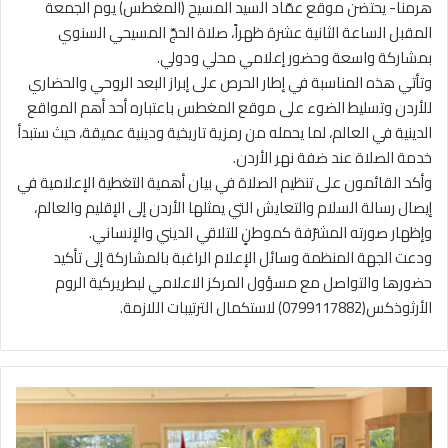
هرمنا- يحتضن موقع عمّاد السيد المسيح (المغطس) يوم الجمعة
المقبل الساعة الثانية عشرة ظهراً، صلاة الحجّ المسيحي السنوي
بمشاركة واسعة وحضور إعلامي محلي ودولي.
وتأتي هذه المناسبة في إطار الحرص على إبراز البعد الروحي والحضاري
للأردن وتسليط الضوء على موقع المغطس باعتباره أحد أهم المواقع
الدينية في العالم، لما يحمله من رمزية تاريخية ودينية عميقة، حيث ستبدأ
خدمة الصلاة عند ضفة نهر الأردن.
وأكد القائمون على تنظيم الصلاة في بيان أهمية التغطية الإعلامية في
إيصال رسالة السلام والتعايش التي يمثلها الأردن إلى الإقليم والعالم،
وإظهار صورته المشرّفة كموطنٍ للتلاقي الديني والإنساني.
ودعت الجهة المنظمة وسائل الإعلام الراغبة بالمشاركة إلى تأكيد
حضورها والتواصل مع مسؤول المركز الاعلامي لبطريركية الروم
الأرثوذكس(0799117882) لاستكمال الترتيبات اللازمة.
ر
ئ
ي