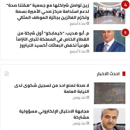
ه
زين تواصل شراكتها مع جمعية “همّتنا صحة”
ا
لدعم استدامة مركز صحي الأميرة بسمة
ا
وتكرّم الفائزين بجائزة الموظف المثالي
ل
منذ 4 أسابيع
أ
م. أبو هديب: “كيمابكو” أول شركة من
و
القطاع الخاص في المملكة تتبنى التزاماً
ل
طوعياً لخفض انبعاثات أكسيد النيتروز
منذ 3 أسابيع
احدث الاخبار
لا صحة لمنع احد من تسجيل شكوى لدى
النيابة العامة
منذ يومين
مجابهة الاحتيال الإلكتروني مسؤولية
مشتركة
منذ يومين