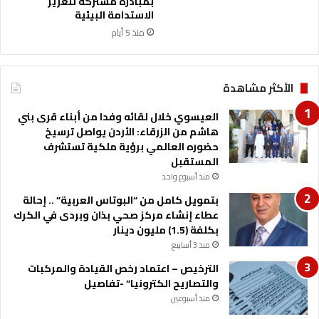
بمبادرة مشتركة لتعزيز
ا
الاستدامة البيئية
م
منذ 5 أيام
ة
ل
ل
الأكثر مشاهدة
ص
ف
العيسوي خلال لقائه وفدا من أبناء قرى بني
ا
هاشم من الزرقاء: الأردن يواصل ترسيخ
ل
حضوره العالمي برؤية ملكية تستشرف
ح
المستقبل
ا
منذ أسبوع واحد
د
ي
بتمويل كامل من “البوتاس العربية” .. إحالة
ع
عطاء إنشاء مركز صحي بذان وبردى في الكرك
ش
بكلفة (1.5) مليون دينار
ر
منذ 3 أسابيع
ف
الترخيص – اعتماد رخص القيادة والمركبات
ي
والتصاريح الكترونيا” -تفاصيل
ي
و
منذ أسبوعين
م