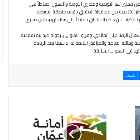
ام عن مجرى سد البويضة ومجاري الأودية والسيول، حفاظاً على
مطار القادمة من محافظة المفرق باتجاه منطقة البويضة.
عدم الاقتراب من هذه المناطق حفاظاً على سلامتهم، كون مجرى
أشغال الرمثا علي الخالدي، وفريق الطوارئ، بجولة ميدانية تفقدية
وحالته العامة والمرافق التابعة له، لا سيما بعد الزيادة
تها في السنوات السابقة.
ماسنجر
أ
م
ا
ن
ة