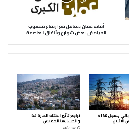
ع
م
ا
ن
أمانة عمان تتعامل مع ارتفاع منسوب
ت
ت
المياه في بعض شوارع وأنفاق العاصمة
ع
ا
م
ل
م
ع
ا
ر
ت
ف
ا
ع
م
الحمل الكهربائي يسجل 4140
تراجع تأثير الكتلة الحارة غدًا
ن
الاثنين
وانحسارها الخميس
س
منذ 4 أيام
و