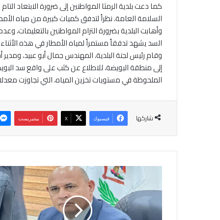
كما دعت بلدية الرمثا المواطنين إلى ضرورة الابتعاد الت
السلامة العامة، نظراً لتدفق كميات كبيرة من مياه الأ
وأهابت البلدية بضرورة التزام المواطنين بالتعليمات، و
السد يشهد تدفقاً مستمراً لمياه الأمطار في هذه الأثناء.
وقام رئيس لجنة البلدية، المهندس جمال أبو عبيد، ومدير 
إلى منطقة البويضة، للاطلاع عن كثب على واقع سد البويضة 
الملحوظة في مستويات تخزين المياه، التي تجاوزت معدلا
شاركها
فيسبوك
‫X
بينتيريست
م
ح
ا
ف
ظ