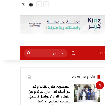
‫X
فيسبوك
الوضع المظلم
بحث
رًا
عن
الأكثر مشاهدة
العيسوي خلال لقائه وفدا
من أبناء قرى بني هاشم من
الزرقاء: الأردن يواصل ترسيخ
حضوره العالمي برؤية