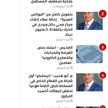
ملكية تستشرف المستقبل
منذ أسبوع واحد
بتمويل كامل من “البوتاس
العربية” .. إحالة عطاء إنشاء
مركز صحي بذان وبردى في
الكرك بكلفة (1.5) مليون
دينار
منذ 3 أسابيع
الترخيص – اعتماد رخص
القيادة والمركبات
والتصاريح الكترونيا”
-تفاصيل
منذ أسبوعين
م. أبو هديب: “كيمابكو” أول
شركة من القطاع الخاص في
المملكة تتبنى التزاماً طوعياً
لخفض انبعاثات أكسيد
النيتروز
منذ 3 أسابيع