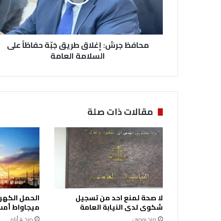
ج
ر
ش
:
محافظ جرش: إغلاق طريق جَبّة حفاظاً على
إ
غ
السلامة العامة
ل
ا
ق
ط
ر
مقالات ذات صلة
ي
ق
جَ
بّ
ة
ح
ف
ا
لا صحة لمنع احد من تسجيل
ظ
شكوى لدى النيابة العامة
ميجاواط أمس 
اً
منذ يومين
منذ 4 أيام
ع