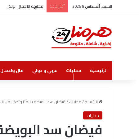
السبت, أغسطس 8 2026
أخبار عاجلة
مجابهة الاحتيال الإلكترو
الرئيسية
محليات
عربي و دولي
مال واعمال
الرئيسية
/
محليات
/
فيضان سد البويضة بالرمثا وتحذير من ال
محليات
فيضان سد البويضة ب