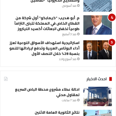
والتصاريح الكترونيا” -تفاصيل
خ
منذ أسبوعين
د
م
م. أبو هديب: “كيمابكو” أول شركة من
ا
القطاع الخاص في المملكة تتبنى التزاماً
ت
طوعياً لخفض انبعاثات أكسيد النيتروز
ا
منذ 3 أسابيع
ل
استراتيجية استهداف الأسواق النوعية تعزز
ت
أداء البوتاس العربية وتدفع ايراداتها للنمو
أ
بنسبة 28% خلال النصف الأول
م
ي
منذ أسبوع واحد
ن
ا
ل
احدث الاخبار
ص
ح
احالة عطاء مشروع محطة الباص السريع
ي
لمقاول محلي
ل
منذ 7 ساعات
م
و
نتائج الثانوية العامة الاثنين
ظ