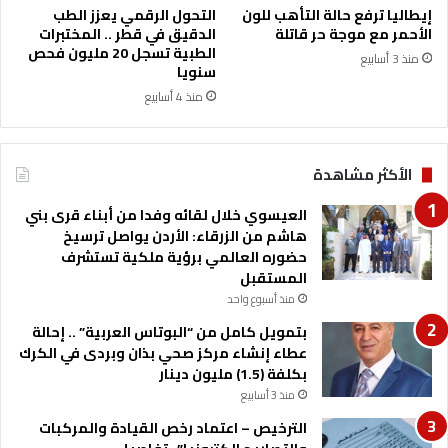
ا
ت
إيطاليا ترفع حالة التأهب للون
التحول الرقمي يعزز الطب
ل
ي
الأحمر مع موجة حر قاتلة
الدقيق في قطر .. المختبرات
ح
ج
الطبية تسجل 20 مليون فحص
منذ 3 أسابيع
ر
ي
سنويا
ا
ة
منذ 4 أسابيع
ر
م
ة
ع
غ
"
دً
الأكثر مشاهدة
ن
ا
ا
العيسوي خلال لقائه وفدا من أبناء قرى بني
ت
هاشم من الزرقاء: الأردن يواصل ترسيخ
ه
حضوره العالمي برؤية ملكية تستشرف
ي
المستقبل
ل
ث
منذ أسبوع واحد
"
بتمويل كامل من “البوتاس العربية” .. إحالة
ل
عطاء إنشاء مركز صحي بذان وبردى في الكرك
إ
بكلفة (1.5) مليون دينار
د
منذ 3 أسابيع
ا
ر
الترخيص – اعتماد رخص القيادة والمركبات
ة