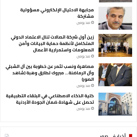
مجابهة الاحتيال الإلكتروني مسؤولية
مشتركة
منذ يومين
زين أول شركة اتصالات تنال الاعتماد الدولي
المتكامل لأنظمة حماية البيانات وأمن
المعلومات واستمرارية الأعمال
منذ يومين
مصاهرة ونسب تثمر عن خطوبة بين آل الشبلي
وآل الرماضنة… مبروك لطارق وهبة (شاهد
الصور)
منذ يومين
كلية الذكاء الاصطناعي في البلقاء التطبيقية
تحصل على شهادة ضمان الجودة الأردنية
منذ يومين
أخبار في صور