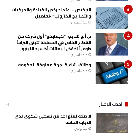
منذ 3 أسابيع
ا
ن
الترخيص – اعتماد رخص القيادة والمركبات
و
والتصاريح الكترونيا” -تفاصيل
ن
منذ أسبوعين
ا
ل
م. أبو هديب: “كيمابكو” أول شركة من
د
القطاع الخاص في المملكة تتبنى التزاماً
و
طوعياً لخفض انبعاثات أكسيد النيتروز
ل
منذ 3 أسابيع
ي
وظائف شاغرة لجهة مملوكة للحكومة
منذ 4 أسابيع
احدث الاخبار
لا صحة لمنع احد من تسجيل شكوى لدى
النيابة العامة
منذ يومين