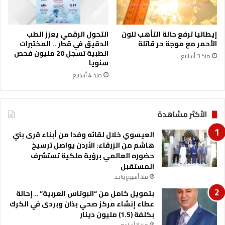
ا
ل
ق
إيطاليا ترفع حالة التأهب للون
التحول الرقمي يعزز الطب
د
الأحمر مع موجة حر قاتلة
الدقيق في قطر .. المختبرات
س
الطبية تسجل 20 مليون فحص
منذ 3 أسابيع
ت
سنويا
ح
منذ 4 أسابيع
د
ص
ا
الأكثر مشاهدة
ر
خ
العيسوي خلال لقائه وفدا من أبناء قرى بني
و
هاشم من الزرقاء: الأردن يواصل ترسيخ
م
حضوره العالمي برؤية ملكية تستشرف
ت
المستقبل
ع
م
منذ أسبوع واحد
د
بتمويل كامل من “البوتاس العربية” .. إحالة
ل
عطاء إنشاء مركز صحي بذان وبردى في الكرك
ل
بكلفة (1.5) مليون دينار
ق