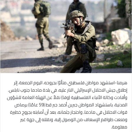
هرمنا-استشهد مواطن فلسطيني متأثرًا بجروحه، اليوم الجمعة، إثر
إطلاق جيش الاحتلال الإسرائيلي النار عليه، في بلدة مادما جنوب نابلس.
وأفادت وكالة الأنباء الفلسطينية (وفا) نقلاً عن الهيئة العامة للشؤون
المدنية، باستشهاد المواطن جبرين أحمد جبر قط (59 عامًا) برصاص
قوات الاحتلال في مادما، واحتجاز جثمانه، بعد أن أصابته بجروح خطيرة
ومنعت طواقم الإسعاف من الوصول إليه، ونقلته إلى جهة غير
معلومة.