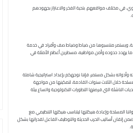
ي، في مختلف مواقعهم، بتحية الفخر والاعتزاز بجهودهم
.
دنية، ويستمر منتسبوها من ضباط وضباط صف وأفراد في خدمة
 ما يهدد حدوده وأمن مواطنيه، مسطرين أعظم الأمثلة في
ته وأدواته بشكل مستمر، فإننا نوجهكم بإعداد استراتيجية شاملة
لحة خلال الثلاث سنوات القادمة، لتمكينها من مواجهة
ديات الناشئة التي فرضتها التطورات التكنولوجية واتساع بيئة
واتنا المسلحة وإعادة هيكلتها ليتناسب هيكلها التنظيمي مع
ضمن إتقان أساليب الحرب الحديثة والتوظيف الفاعل لقدراتها بشكل
.