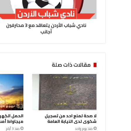
ا
ب
ا
نادي شباب الأردن يتعاقد مع 3 محترفين
ل
أ
أجانب
ر
د
ن
ي
ت
مقالات ذات صلة
ع
ا
ق
د
م
ع
3
م
لا صحة لمنع احد من تسجيل
ح
شكوى لدى النيابة العامة
ميجاواط أمس 
ت
منذ يوم واحد
منذ 3 أيام
ر