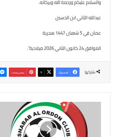
والسلام عليكم ورحمة ﷲ وبركاته.
عبدﷲ الثاني ابن الحسين
عمان في 5 شعبان 1447 هجرية
الموافق 24 كانون الثاني 2026 ميلادية”.
شاركها
فيسبوك
‫X
بينتيريست
ن
ا
د
ي
ش
ب