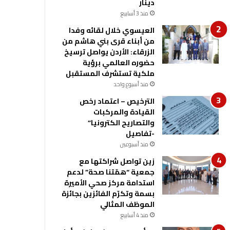
دينار
منذ 3 أسابيع
العيسوي خلال لقائه وفدا
من أبناء قرى بني هاشم من
الزرقاء: الأردن يواصل ترسيخ
حضوره العالمي برؤية
ملكية تستشرف المستقبل
منذ أسبوع واحد
الترخيص – اعتماد رخص
القيادة والمركبات
والتصاريح الكترونيا”
-تفاصيل
منذ أسبوعين
زين تواصل شراكتها مع
جمعية “همّتنا صحة” لدعم
استدامة مركز صحي الأميرة
بسمة وتكرّم الفائزين بجائزة
الموظف المثالي
منذ 4 أسابيع