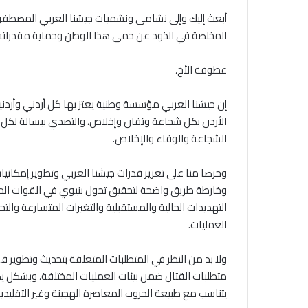
أبعث إليك وإلى نشامى ونشميات جيشنا العربي المصطفو
المخلصة في الذود عن حمى هذا الوطن وحماية مقدراته
عطوفة الأخ،
إن جيشنا العربي مؤسسة وطنية يعتز بها كل أردني وأر
الأردن بكل شجاعة وتفان وإخلاص، والتصدي ببسالة لكل
الشجاعة والوفاء والإخلاص.
وحرصا منا على تعزيز قدرات جيشنا العربي وتطوير إمكانيا
وخارطة طريق واضحة لتحقيق تحول بنيوي في القوات المس
التهديدات الحالية والمستقبلية والتغيرات المتسارعة والتح
العمليات.
ولا بد من النظر في المتطلبات المتعلقة بتحديث وتطوير ق
متطلبات القتال ضمن بيئات العمليات المختلفة، وبشكل ي
يتناسب مع طبيعة الحروب المعاصرة الهجينة وغير التقليدية