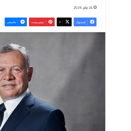
24 يناير، 2026
فيسبوك
‫X
بينتيريست
ماسنجر