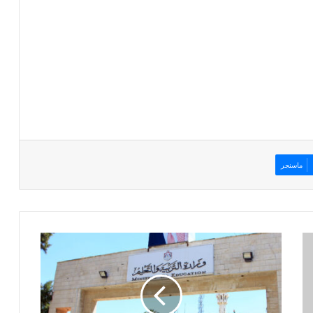
ماسنجر
"
ا
ل
ت
ر
ب