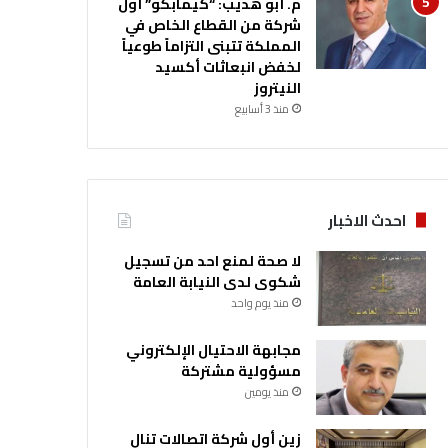
م. أبو هديب: “كيمابكو” أول
شركة من القطاع الخاص في
المملكة تتبنى التزاماً طوعياً
لخفض انبعاثات أكسيد
النيتروز
منذ 3 أسابيع
احدث الاخبار
لا صحة لمنع احد من تسجيل
شكوى لدى النيابة العامة
منذ يوم واحد
مجابهة الاحتيال الإلكتروني
مسؤولية مشتركة
منذ يومين
زين أول شركة اتصالات تنال