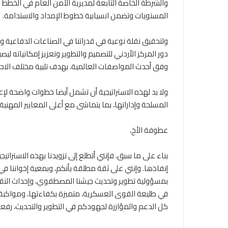
والشرطة الخاصة التابعة لمديرية الأمن العام في الخطط 
المستويات وتضمن انسيابية خطوط الإمداد والاستدامة.
ولتحقيق نقلة نوعية في قدراتنا في الصناعات الدفاعية وم
دور المركز الأردني للتصميم والتطوير وتعزيز إمكانياته ليص
وفق أحدث المواصفات العالمية، بهدف تلبية مختلف الاحت
ولا بد لهذه الاستراتيجية أن تشمل أيضا خطوات واضحة لإع
المسلحة وإداراتها، بما يتماشى مع أعلى المعايير المهنية 
عطوفة الأخ،
بناء على ما سبق، فإنني أتطلع إلى تزويدنا بهذه الاسترات
إنفاذها. وإنني على ثقة مطلقة بأنكم، وبمعية إخواننا ف
بمسؤولية تطوير وتحديث جيشنا المصطفوي، وإحداث النقلة
في طليعة القوى العسكرية، متميزة بكفاءتها، ومواكبة ل
كل الدعم والمؤازرة لجهودكم في التطوير والتحديث، رفعة ل