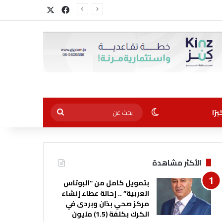
‫X
فيسبوك
الوضع المظلم
بحث
رًا
عن
الأكثر مشاهدة
بتمويل كامل من “البوتاس
العربية” .. إحالة عطاء إنشاء
مركز صحي بذان وبردى في
الكرك بكلفة (1.5) مليون