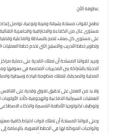
عطوفة الأخ،
نطمح لقوات مسلحة رشيقة ومرنة ونوعية، نواصل إعدادها 
مستوى عال من الكفاءة والاحترافية والجاهزية القتالية 
على مستوى كل صنف، تتميز بالبساطة والفاعلية وقابلية 
وتطوير خطط التدريب والتسليح التي تخدم خطط العمليات ال
ونريد لقواتنا المسلحة أن تمتلك القدرة على حماية مراكز ا
الحديثة بالشراكة بين المديريات المختصة في صنوفها ومرا
المحلية والصديقة، لتمتلك منظومة قيادة وسيطرة واتصا
ولا بد من العمل على تحقيق تفوق وقدرة على التنافس في
العمليات السيبرانية الدفاعية والهجومية كأحد الأولويات ا
وتوظيف تكنولوجيا الأنظمة المسيرة والذكاء الاصطناع
وعلى قواتنا المسلحة أن تمتلك قوات احتياط كافية معززة
والواجبات الموكلة لها في الخطط التعبوية، بالإضافة إل