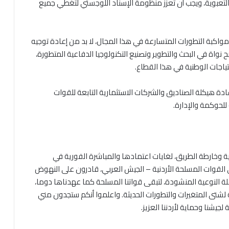
التعبوية، ويجب أن تعزز منظومة الإسناد اللوجستي لتغطي جميع
واكبة التطورات المتسارعة في هذا المجال، لا بد من إعادة توجيه
بح نواة في البحث والتطوير وتصنيع التكنولوجيا الدفاعية المتطورة،
ياجات الوطنية في هذا القطاع.
ادة هيكلة الصناديق والشركات الاستثمارية التابعة للقوات
للحوكمة والإدارة.
يجية وخارطة الطريق، لغايات اعتمادها والمباشرة الفورية في
ي القوات المسلحة الأردنية – الجيش العربي، قادرون على النهوض
 النوعية المنشودة، لتبقى قواتنا المسلحة كما عهدناها دوما،
شتى المتغيرات والتطورات الحديثة. واعلموا أنكم ستجدون مني
جيشنا وحماية لأردننا العزيز.