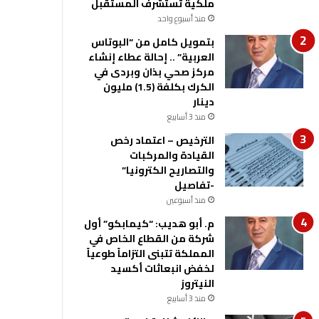
ملكية تستشرف المستقبل
منذ أسبوع واحد
بتمويل كامل من “البوتاس
العربية” .. إحالة عطاء إنشاء
مركز صحي بذان وبردى في
الكرك بكلفة (1.5) مليون
دينار
منذ 3 أسابيع
الترخيص – اعتماد رخص
القيادة والمركبات
والتصاريح الكترونيا”
-تفاصيل
منذ أسبوعين
م. أبو هديب: “كيمابكو” أول
شركة من القطاع الخاص في
المملكة تتبنى التزاماً طوعياً
لخفض انبعاثات أكسيد
النيتروز
منذ 3 أسابيع