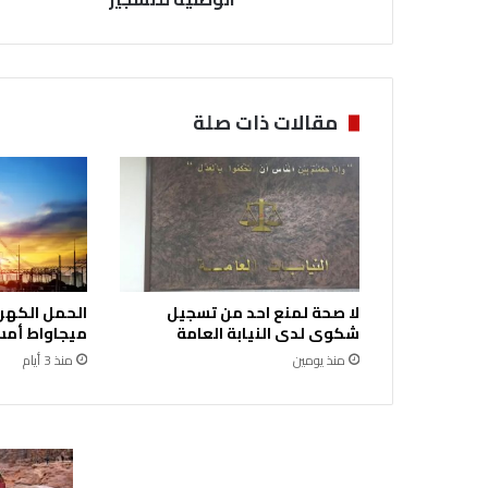
و
ي
س
م
ة
مقالات ذات صلة
ي
ش
ا
ر
ك
ف
ي
ا
لا صحة لمنع احد من تسجيل
ل
شكوى لدى النيابة العامة
ميجاواط أمس 
ح
منذ يومين
منذ 3 أيام
م
ل
ة
ا
ل
و