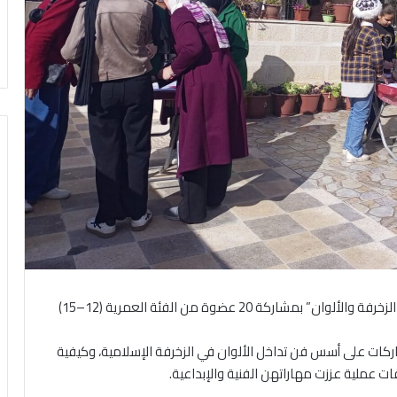
هرمنا- نفّذ مركز شابات ماركا ورشة تدريبية بعنوان “فن الزخرفة والألوان” بمشاركة 20 عضوة من الفئة العمرية (12–15)
اركات على أسس فن تداخل الألوان في الزخرفة الإسلامية، وكيفية
ت عملية عززت مهاراتهن الفنية والإبداعية.