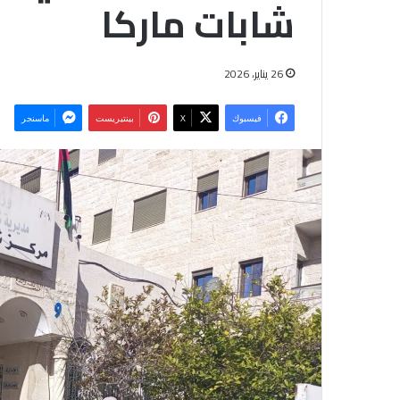
شابات ماركا
26 يناير، 2026
فيسبوك
‫X
بينتيريست
ماسنجر