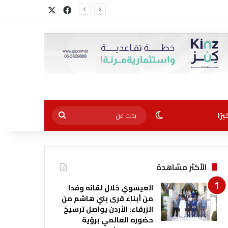
‫X
فيسبوك
الوضع المظلم
بحث
رًا
عن
الأكثر مشاهدة
العيسوي خلال لقائه وفدا
من أبناء قرى بني هاشم من
الزرقاء: الأردن يواصل ترسيخ
حضوره العالمي برؤية