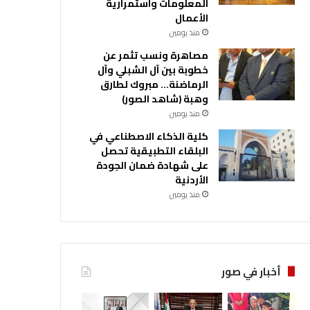
المعلومات واستمرارية
الأعمال
منذ يومين
مصاهرة ونسب تثمر عن
خطوبة بين آل الشبلي وآل
الرماضنة… مبروك لطارق
وهبة (شاهد الصور)
منذ يومين
كلية الذكاء الاصطناعي في
البلقاء التطبيقية تحصل
على شهادة ضمان الجودة
الأردنية
منذ يومين
أخبار في صور