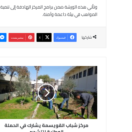
وتأتي هذه الورشة ضمن برامج المركز الهادفة إلى تنمية 
المواهب في بيئة داعمة وآمنة.
شاركها
فيسبوك
‫X
بينتيريست
م
ر
ك
ز
ش
ب
ا
ب
ا
مركز شباب القويسمة يشارك في الحملة
ل
ق
الوطنية للتشجير