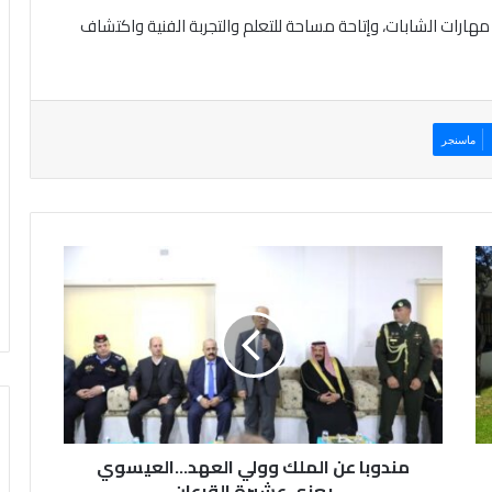
مهارات الشابات، وإتاحة مساحة للتعلم والتجربة الفنية واكتشاف
ماسنجر
م
ن
د
و
ب
ا
ع
ن
ا
مندوبا عن الملك وولي العهد...العيسوي
ل
م
يعزي عشيرة القرعان