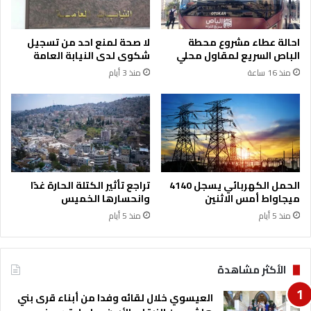
ت
ر
و
ئ
ا
ا
احالة عطاء مشروع محطة
لا صحة لمنع احد من تسجيل
ل
س
الباص السريع لمقاول محلي
شكوى لدى النيابة العامة
م
ة
منذ 16 ساعة
منذ 3 أيام
ه
م
ن
ج
د
ل
س
س
ة
ا
إ
ل
ي
أ
ن
م
الحمل الكهربائي يسجل 4140
تراجع تأثير الكتلة الحارة غدًا
ا
ن
ميجاواط أمس الاثنين
وانحسارها الخميس
س
ا
منذ 5 أيام
منذ 5 أيام
ص
ل
ا
د
ي
و
ل
ل
الأكثر مشاهدة
ا
ي
ل
ل
العيسوي خلال لقائه وفدا من أبناء قرى بني
س
ش