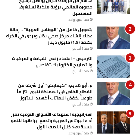
هاشم من الزرقاء: الأردن يواصل ترسيخ
ل
ه
حضوره العالمي برؤية ملكية تستشرف
ي
ر
المستقبل
م
ش
منذ أسبوع واحد
ا
ب
بتمويل كامل من “البوتاس العربية” .. إحالة
ن
ا
عطاء إنشاء مركز صحي بذان وبردى في الكرك
ط
بكلفة (1.5) مليون دينار
منذ 3 أسابيع
الترخيص – اعتماد رخص القيادة والمركبات
والتصاريح الكترونيا” -تفاصيل
منذ 3 أسابيع
م. أبو هديب: “كيمابكو” أول شركة من
القطاع الخاص في المملكة تتبنى التزاماً
طوعياً لخفض انبعاثات أكسيد النيتروز
منذ 3 أسابيع
استراتيجية استهداف الأسواق النوعية تعزز
أداء البوتاس العربية وتدفع ايراداتها للنمو
بنسبة 28% خلال النصف الأول
منذ أسبوع واحد