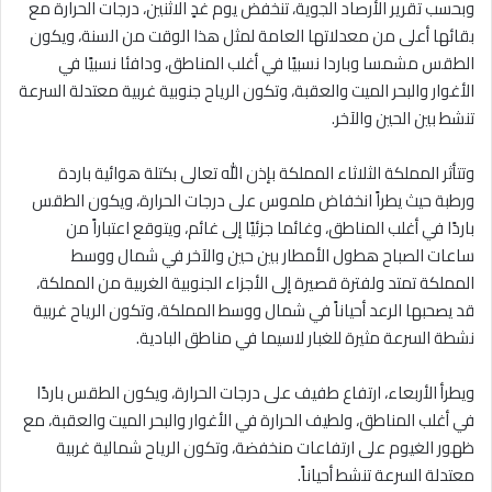
وبحسب تقرير الأرصاد الجوية، تنخفض يوم غدٍ الاثنين، درجات الحرارة مع
بقائها أعلى من معدلاتها العامة لمثل هذا الوقت من السنة، ويكون
الطقس مشمسا وباردا نسبيًا في أغلب المناطق، ودافئا نسبيًا في
الأغوار والبحر الميت والعقبة، وتكون الرياح جنوبية غربية معتدلة السرعة
تنشط بين الحين والآخر.
وتتأثر المملكة الثلاثاء المملكة بإذن اللّٰه تعالى بكتلة هوائية باردة
ورطبة حيث يطراً انخفاض ملموس على درجات الحرارة، ويكون الطقس
باردًا في أغلب المناطق، وغائما جزئيًا إلى غائم، ويتوقع اعتباراً من
ساعات الصباح هطول الأمطار بين حين والآخر في شمال ووسط
المملكة تمتد ولفترة قصيرة إلى الأجزاء الجنوبية الغربية من المملكة،
قد يصحبها الرعد أحياناً في شمال ووسط المملكة، وتكون الرياح غربية
نشطة السرعة مثيرة للغبار لاسيما في مناطق البادية.
ويطرأ الأربعاء، ارتفاع طفيف على درجات الحرارة، ويكون الطقس باردًا
في أغلب المناطق، ولطيف الحرارة في الأغوار والبحر الميت والعقبة، مع
ظهور الغيوم على ارتفاعات منخفضة، وتكون الرياح شمالية غربية
معتدلة السرعة تنشط أحياناً.