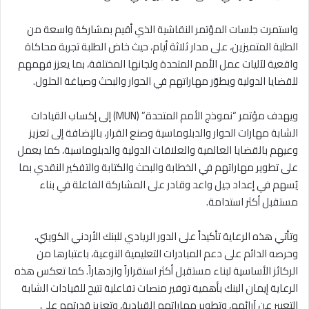
واستمرت جلسات المؤتمر النقاشية الذي أقيم بمشاركة واسعة من
الطلبة المتميزين، على مدار ثلاثة أيام، حيث خاض الطلبة تجربة محاكاة
واقعية لآليات عمل الأمم المتحدة ولجانها المختلفة، بما يعزز فهمهم
للقضايا الدولية ويطوّر مهاراتهم في الحوار والبحث وصياغة الحلول.
ويهدف مؤتمر “نموذج الأمم المتحدة” (MUN) إلى إكساب القيادات
الشابة مهارات الحوار والدبلوماسية وصنع القرار، بالإضافة إلى تعزيز
وعيهم بالقضايا العالمية والعلاقات الدولية والدبلوماسية، كما يعمل
على تطوير مهاراتهم في الخطابة والبحث والكتابة والتفكير النقدي بما
يُسهم في إعداد جيل واعد وقادر على المشاركة الفاعلة في بناء
مستقبل أكثر استدامة.
وتأتي هذه الرعاية تأكيداً على الدور الريادي للبنك الأردني الكويتي،
وحرصه الدائم على دعم المبادرات التعليمية النوعية، باعتبارها من
الركائز الأساسية لبناء مستقبل أكثر استقراراً وازدهاراً. كما تعكس هذه
الرعاية إيمان البنك بأهمية توفير منصات تفاعلية تتيح للقيادات الشابة
التعبير عن آرائهم، وتطوير مهاراتهم القيادية، وتعزيز قدرتهم على