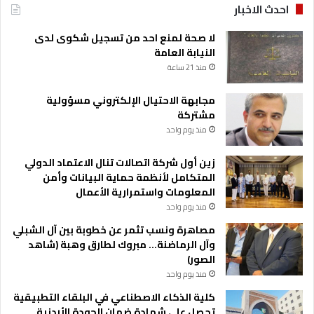
ف
احدث الاخبار
م
د
لا صحة لمنع احد من تسجيل شكوى لدى
ر
النيابة العامة
و
منذ 21 ساعة
س
ل
مجابهة الاحتيال الإلكتروني مسؤولية
ل
مشتركة
م
منذ يوم واحد
س
ت
زين أول شركة اتصالات تنال الاعتماد الدولي
ق
المتكامل لأنظمة حماية البيانات وأمن
ب
المعلومات واستمرارية الأعمال
ل
منذ يوم واحد
مصاهرة ونسب تثمر عن خطوبة بين آل الشبلي
وآل الرماضنة… مبروك لطارق وهبة (شاهد
الصور)
منذ يوم واحد
كلية الذكاء الاصطناعي في البلقاء التطبيقية
تحصل على شهادة ضمان الجودة الأردنية