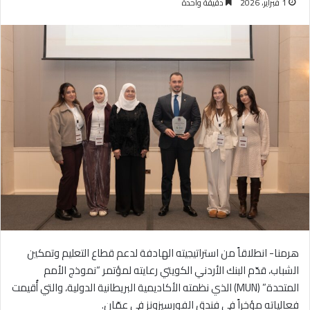
1 فبراير، 2026
دقيقة واحدة
هرمنا- انطلاقاً من استراتيجيته الهادفة لدعم قطاع التعليم وتمكين
الشباب، قدّم البنك الأردني الكويتي رعايته لمؤتمر “نموذج الأمم
المتحدة” (MUN) الذي نظمته الأكاديمية البريطانية الدولية، والتي أُقيمت
فعالياته مؤخراً في فندق الفورسيزونز في عمّان.