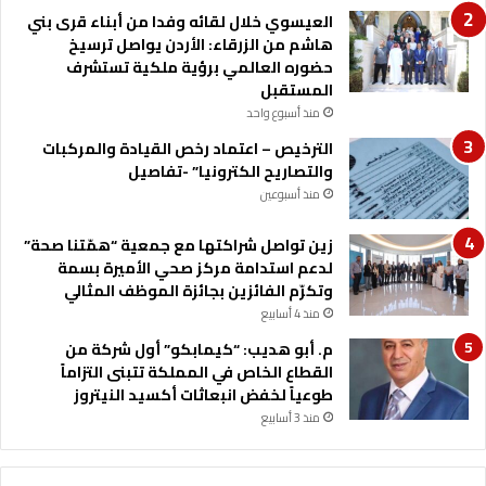
م
ا
العيسوي خلال لقائه وفدا من أبناء قرى بني
و
ء
هاشم من الزرقاء: الأردن يواصل ترسيخ
م
ة
حضوره العالمي برؤية ملكية تستشرف
س
ع
المستقبل
ن
م
منذ أسبوع واحد
ي
ي
ن
الترخيص – اعتماد رخص القيادة والمركبات
ق
و
والتصاريح الكترونيا” -تفاصيل
ة
ذ
ل
منذ أسبوعين
و
ل
ي
و
زين تواصل شراكتها مع جمعية “همّتنا صحة”
إ
ا
لدعم استدامة مركز صحي الأميرة بسمة
ع
ق
وتكرّم الفائزين بجائزة الموظف المثالي
ا
ع
منذ 4 أسابيع
ق
و
م. أبو هديب: “كيمابكو” أول شركة من
ة
ا
القطاع الخاص في المملكة تتبنى التزاماً
س
طوعياً لخفض انبعاثات أكسيد النيتروز
ت
منذ 3 أسابيع
ش
ر
ا