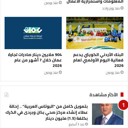
المعلومات واستمرارية الأعمال
منذ يومين
ة
ي
منذ يوم واحد
و
خ
م
م
ر
ك
ك
ا
ز
ن
ا
ة
ت
ا
عُ
ل
البنك الأردني الكويتي يدعم
904 ملايين دينار صادرات تجارة
ن
أ
فعالية اليوم الأولمبي لعام
عمان خلال 7 أشهر من عام
ى
ر
2026
2026
ب
د
منذ يومين
منذ يومين
ر
ن
ع
ت
ا
ن
الأكثر مشاهدة
ي
ب
ة
ع
بتمويل كامل من “البوتاس العربية” .. إحالة
أ
م
عطاء إنشاء مركز صحي بذان وبردى في الكرك
ي
ن
بكلفة (1.5) مليون دينار
ت
ق
ا
منذ 3 أسابيع
ر