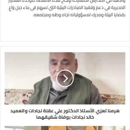
والطلبة في المدارس المشاركة لإنجاح هذه الأنشطة، مؤكدة استمرار
المديرية في دعم وتنفيذ المبادرات البيئية التي تسهم في بناء جيل واعٍ
بقضايا البيئة ومدرك لمسؤولياته تجاه وطنه ومجتمعه.
ه
ر
م
ن
ا
ت
ع
ز
ي
هرمنا تعزي الأستاذ الدكتور علي عقلة نجادات والعميد
ا
ل
خالد نجادات بوفاة شقيقهما
أ
س
ا