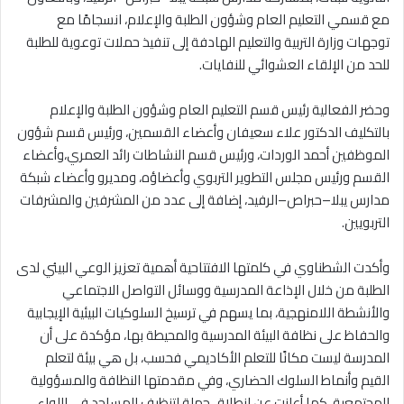
مع قسمي التعليم العام وشؤون الطلبة والإعلام، انسجامًا مع
توجهات وزارة التربية والتعليم الهادفة إلى تنفيذ حملات توعوية للطلبة
للحد من الإلقاء العشوائي للنفايات.
وحضر الفعالية رئيس قسم التعليم العام وشؤون الطلبة والإعلام
بالتكليف الدكتور علاء سعيفان وأعضاء القسمين، ورئيس قسم شؤون
الموظفين أحمد الوردات، ورئيس قسم النشاطات رائد العمري،وأعضاء
القسم ورئيس مجلس التطوير التربوي وأعضاؤه، ومديرو وأعضاء شبكة
مدارس يبلا–حبراص–الرفيد، إضافة إلى عدد من المشرفين والمشرفات
التربويين.
وأكدت الشطناوي في كلمتها الافتتاحية أهمية تعزيز الوعي البيئي لدى
الطلبة من خلال الإذاعة المدرسية ووسائل التواصل الاجتماعي
والأنشطة اللامنهجية، بما يسهم في ترسيخ السلوكيات البيئية الإيجابية
والحفاظ على نظافة البيئة المدرسية والمحيطة بها، مؤكدة على أن
المدرسة ليست مكانًا للتعلم الأكاديمي فحسب، بل هي بيئة لتعلم
القيم وأنماط السلوك الحضاري، وفي مقدمتها النظافة والمسؤولية
المجتمعية. كما أعلنت عن انطلاق حملة لتنظيف المساجد في اللواء