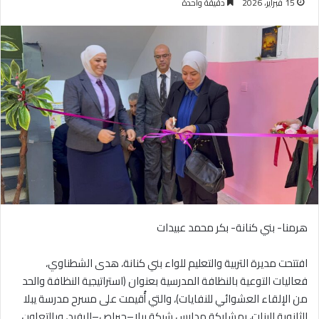
15 فبراير، 2026
دقيقة واحدة
هرمنا- بني كنانة- بكر محمد عبيدات
افتتحت مديرة التربية والتعليم للواء بني كنانة، هدى الشطناوي،
فعاليات التوعية بالنظافة المدرسية بعنوان (استراتيجية النظافة والحد
من الإلقاء العشوائي للنفايات)، والتي أُقيمت على مسرح مدرسة يبلا
الثانوية للبنات، بمشاركة مدارس شبكة يبلا–حبراص–الرفيد، وبالتعاون