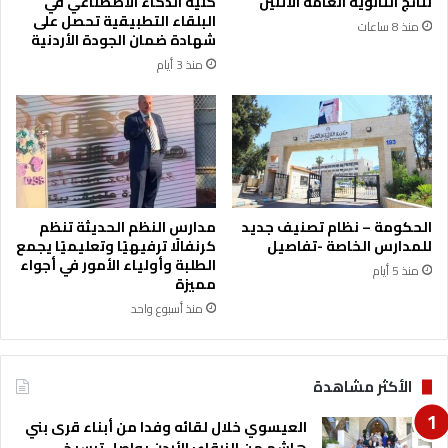
نتائج الثانوية العامة الاثنين
كلية الذكاء الاصطناعي في
ا
(
البلقاء التطبيقية تحصل على
منذ 8 ساعات
ت
ا
شهادة ضمان الجودة الأردنية
و
ل
منذ 3 أيام
ا
ف
ل
ا
ع
ر
م
و
ي
ق
د
)
خ
ف
ا
ي
الحكومة – نظام تصنيف جديد
مدارس النظم الحديثة تنظم
ل
ل
للمدارس الخاصة -تفاصيل
كرنفالًا ترفيهيًا وتعليميًا يجمع
د
و
الطلبة وأولياء الأمور في أجواء
منذ 5 أيام
ن
ا
مميزة
ج
ء
منذ أسبوع واحد
ا
ب
د
ن
ا
ي
الأكثر مشاهدة
ت
ك
ب
ن
العيسوي خلال لقائه وفدا من أبناء قرى بني
و
ا