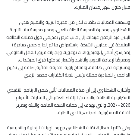
قبيل حلول شهر رمضان المبارك.
وتضمنت الفعاليات كلمات لكل من مديرة التربية والتعليم هدى
الشطناوي، ومديرة المدرسة الطاف العلي، ومدير مدرسة يبلا الثانوية
للبنين عبد الرحمن عبيدات، إلى جانب عرض تقديمي حول حملات النظافة
المنفذة في مدارس الشبكة، واستعراض ما تم إنجازه ضمن مبادرة (
لِمدرستي أنتمي) ،وفيديوهات توعوية، وإنجازات فريق العمل التطوعي،
ومعرضًا لإعادة التدوير، وأناشيد وأشعار قدمتها فرق المرشدات،
ومسرحية دمى هادفة، وافتتاح زاوية الحديقة المائية إضافة إلى تكريم
الداعمين للمبادرة ممثلة برئيس بلدية الكفارات محمد الزعبي
وأشارت الشطناوي إلى أن هذه الفعاليات تأتي ضمن البرنامج التنفيذي
لاستراتيجية النظافة والحد من الإلقاء العشوائي للنفايات للأعوام
2026–2027، والتي تهدف إلى حماية الصحة العامة والبيئة وتعزيز
ثقافة المسؤولية المجتمعية لدى الطلبة.
وفي ختام الفعالية، ثمّنت الشطناوي جهود الهيئات الإدارية والتدريسية