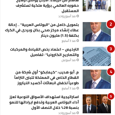
هاشم من الزرقاء: الأردن يواصل ترسيخ
ف
ن
حضوره العالمي برؤية ملكية تستشرف
ا
ة
المستقبل
ة
ش
منذ أسبوع واحد
ق
بتمويل كامل من “البوتاس العربية” .. إحالة
ي
عطاء إنشاء مركز صحي بذان وبردى في الكرك
ق
بكلفة (1.5) مليون دينار
ه
منذ 3 أسابيع
م
ا
الترخيص – اعتماد رخص القيادة والمركبات
والتصاريح الكترونيا” -تفاصيل
منذ أسبوعين
م. أبو هديب: “كيمابكو” أول شركة من
القطاع الخاص في المملكة تتبنى التزاماً
طوعياً لخفض انبعاثات أكسيد النيتروز
منذ 3 أسابيع
استراتيجية استهداف الأسواق النوعية تعزز
أداء البوتاس العربية وتدفع ايراداتها للنمو
بنسبة 28% خلال النصف الأول
منذ أسبوع واحد