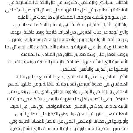
الخطاب السياسي والإعلامي، خصوصًا في ظل الاحداث المتسارعة في
المنطقة والعالم ، وفي ظل ما نشهده على وسائل التواصل الاجتماعي
، من تشويه وتشكيك بمواقف المملكة ازاء ما يحدث في الأقليم
،واختلاق الأخبار الكاذبة والمضللة التي زاد منها الذكاء الاصطناعي ،
والتي توجه عبر ذباب الكتروني من أطراف خارجية وربما داخلية ، بهدف
زعزعة الثقة بالدولة واجهزتها ،وأضعافها والعبث باستقرارها وامنها ،
واصبحنا نرى تجاوزًا على المهنية والمعايير الأخلاقيّة عبر تلك الوسائل ، ما
يتوجب العمل على وضع معايير تنطلق من المبادىء الاخلاقية
الأساسية التي نشأت عليها الصحافة والإعلام المحترف ،وتعزيز القدرات
وتنميتها عبر التدريب والتأهيل المستمر .
التأكيد الملكي ،جاء في اللقاء الذي جمع جلالته مع مجلس نقابة
الصحفيين ،في خطوة تعبر عن تقدير جلالته للنقابة ،ومن خلالها للجسم
الصحفي والإعلامي الأردني، ولدوره الوطني ،الذي يجب ان يتعزز ضمن
معركة الوعي للتصدي لكل ما يستهدف الوطن ،ويشكك في مواقفه
الثابتة تجاه ما يحدث في الإقليم ، هذه المواقف التي هي في الغرف
المغلقة هي ذاتها في العلن ، ولا يعني التركيز على مصالح الأردن
وأولويتها في خطابنا الإعلامي التخلي عن الانحياز للقضايا العربية وفي
مقدمتها القضية الفلسطينية وحماية المقدسات ، التي تشكل قضية