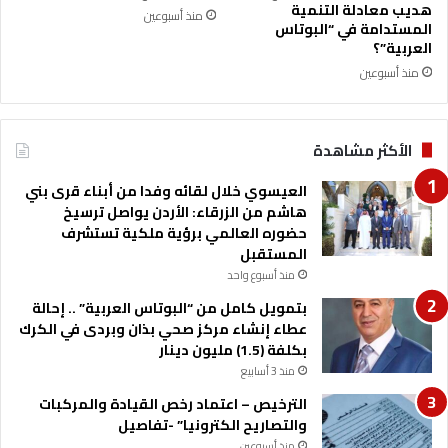
ا
0
هديب معادلة التنمية
منذ أسبوعين
ء
2
المستدامة في “البوتاس
ا
6
العربية”؟
ل
ف
منذ أسبوعين
س
ي
ر
ن
د
ي
الأكثر مشاهدة
ي
و
ة
د
العيسوي خلال لقائه وفدا من أبناء قرى بني
ا
ل
هاشم من الزرقاء: الأردن يواصل ترسيخ
ل
ه
حضوره العالمي برؤية ملكية تستشرف
أ
ي
المستقبل
ر
ل
د
منذ أسبوع واحد
ت
ن
ع
بتمويل كامل من “البوتاس العربية” .. إحالة
ي
ز
عطاء إنشاء مركز صحي بذان وبردى في الكرك
ة
ي
بكلفة (1.5) مليون دينار
"
ز
منذ 3 أسابيع
ا
ح
ل
الترخيص – اعتماد رخص القيادة والمركبات
ض
أ
والتصاريح الكترونيا” -تفاصيل
و
ح
ر
منذ أسبوعين