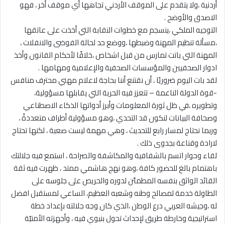
أردنية ،ولا يتقدم على الموقف الأردني تجاهها أي موقف أخر ، فهو
الاصدق والأوضح .
التوجيه الملكي ،ينسجم مع خطوات النقابة التي أخذت على عاتقها
،مسألة تنظيم المهنة وضبطها ،ووضع حد لحالة الفوضى والانفلات ،
المهنة التي باتت تمارس من قبل اشخاص ،خلافًا لأحكام القانون وأخذ
ادوار الصحفيين والمؤسسات الصحفية والإعلامية ومهامها .
لقد بات اليوم ضروريًا ، أن نقتنع أننا بحاجة لاعلام مهني محترف منافس
-قوة الدولة الناعمة – تتعزز فيه الحرية التي يقابلها مسؤولية،
وتطويره ،في ظل ثورة المعلومات وأبرز أدواتها الذكاء الاصطناعي
وصحافة البيانات لنكون قد التحدي ،وهو مسؤولية أطراف متعددةً ،
وربما نحتاج لمسار رابع للتحديث ، وهي مهمة ليست صعبة ، لكنها تحتاج
لارادة وقناعة بجدوى ذلك .
لقاء وحوار اتسم بالشفافية والمكاشفة والصراحة ، استمع فيه جلالتك
باهتمام بالغ للحضور كافة ،وهو نهج هاشمي ممتد ، ظهرت فيه ثقة
القائد الواثق بنفسه المطمئن لدوره والحريص على جلوسه على
الطاولة خدمة لمصالح وطنه وشعبه العظيم، الساعي لمستقبل افضل
له ،وجيشه العربي درع الوطن ،الذي كان وجه جلالته بإعداد خطة
استراتيجية وخارطة طريق لإحداث تحول بنيوي فيه ، وأجهزته الأمنيّة