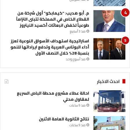
د
ا
ا
ل
م. أبو هديب: “كيمابكو” أول شركة من
ل
أ
القطاع الخاص في المملكة تتبنى التزاماً
م
ر
طوعياً لخفض انبعاثات أكسيد النيتروز
ق
د
منذ 3 أسابيع
ب
ن
استراتيجية استهداف الأسواق النوعية تعزز
ل
ف
أداء البوتاس العربية وتدفع ايراداتها للنمو
ي
بنسبة 28% خلال النصف الأول
ا
منذ أسبوع واحد
ل
س
و
ق
احدث الاخبار
ا
ل
احالة عطاء مشروع محطة الباص السريع
ه
لمقاول محلي
ن
منذ 9 ساعات
د
ي
نتائج الثانوية العامة الاثنين
منذ 9 ساعات