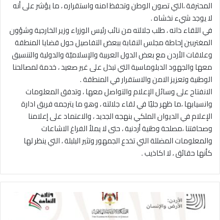
المحترفة ،التي تصون الوطن وتحفظ امنه واستقراره ، ما يؤشر على أنه
لا يوجد شيء نخشاه .
في اللقاء ذاته ، طلب جلالته من نائب رئيس الوزراء وزير الخارجية وشؤون
المغتربين إحاطة مجلس النقابة ببعض التفاصيل حول قضايا المنطقة
وعلاقات الأردن مع بعض الدول العربية والإسلاميّة والدولية والتنسيق
معها والجهود الدبلوماسية التي تبذل على غير صعيد ، خدمة لمصالحنا
الوطنية وتعزيز الامن والاستقرار في المنطقة .
الانفتاح على وسائل الإعلام والتواصل معها ، وتدفق المعلومات
وانسيابها ،ما ظهر جليًا في لقاء جلالته ، وهو ما يترجمه فريق ادارة
الإعلام في الديوان الملكي بنهجه الجديد ، والاعتماد على إعلامنا
وصحافتنا ،مصلحة وطنية أردنية ، حتى لا يملأ الفراغ الاشاعات
والمعلومات المضللة التي تخدع الجمهور وتثير البلبلة ، التي ينظر لها
كأنها حقائق ، لا اكاذيب .
ن
د
و