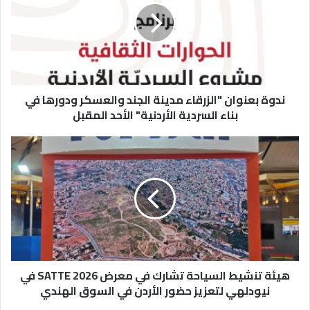
ة
ب
ع
ن
و
ا
ندوة بعنوان "الزرقاء مدينة الجند والعسكر ودورها في
ن
"
بناء السردية الأردنية" الأحد المقبل
ا
ل
ه
ز
ي
ر
ئ
ق
ة
ا
ت
ء
ن
م
ش
د
ي
ي
ط
ن
هيئة تنشيط السياحة تشارك في معرض SATTE 2026 في
ا
ة
ل
نيودلهي لتعزيز حضور الأردن في السوق الهندي
ا
س