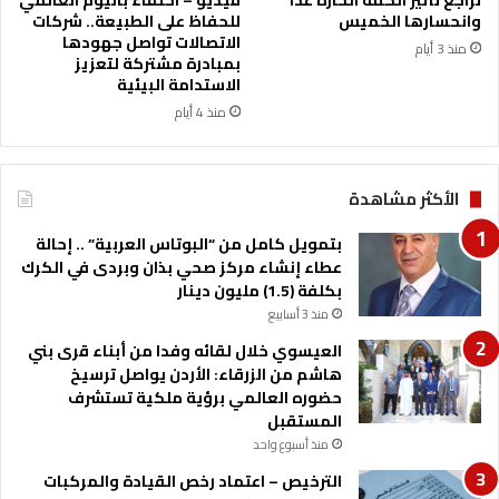
تراجع تأثير الكتلة الحارة غدًا
فيديو – احتفاءً باليوم العالمي
ا
ع
وانحسارها الخميس
للحفاظ على الطبيعة.. شركات
ل
ز
الاتصالات تواصل جهودها
منذ 3 أيام
م
ي
بمبادرة مشتركة لتعزيز
ن
ا
الاستدامة البيئية
ط
ل
منذ 4 أيام
ق
غ
ة
ر
ا
الأكثر مشاهدة
ي
ب
بتمويل كامل من “البوتاس العربية” .. إحالة
ة
عطاء إنشاء مركز صحي بذان وبردى في الكرك
و
بكلفة (1.5) مليون دينار
ك
منذ 3 أسابيع
و
ر
العيسوي خلال لقائه وفدا من أبناء قرى بني
ش
هاشم من الزرقاء: الأردن يواصل ترسيخ
ل
حضوره العالمي برؤية ملكية تستشرف
و
المستقبل
منذ أسبوع واحد
الترخيص – اعتماد رخص القيادة والمركبات