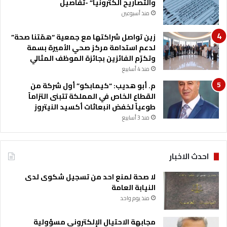
والتصاريح الكترونيا” -تفاصيل
منذ أسبوعين
زين تواصل شراكتها مع جمعية “همّتنا صحة”
لدعم استدامة مركز صحي الأميرة بسمة
وتكرّم الفائزين بجائزة الموظف المثالي
منذ 4 أسابيع
م. أبو هديب: “كيمابكو” أول شركة من
القطاع الخاص في المملكة تتبنى التزاماً
طوعياً لخفض انبعاثات أكسيد النيتروز
منذ 3 أسابيع
احدث الاخبار
لا صحة لمنع احد من تسجيل شكوى لدى
النيابة العامة
منذ يوم واحد
مجابهة الاحتيال الإلكتروني مسؤولية