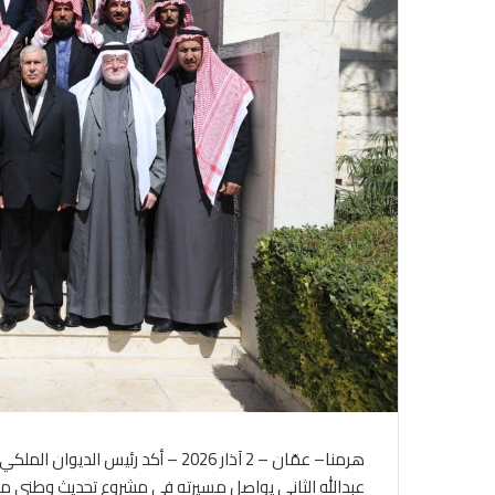
هرمنا– عمّان – 2 آذار 2026 – أكد 
عبدالله الثاني يواصل مسيرته في مشروع تحديث وطني متك