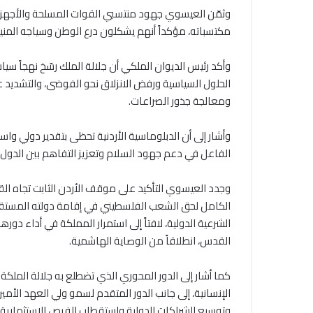
وثمّن العيسوي جهود منتسبي القوات المسلحة والأجهزة
مكتسباته، مؤكداً أنهم يشكلون درع الوطن وسياجه المني
وأكد رئيس الديوان الملكي أن جلالة الملك رسّخ نهجاً سيا
الحلول السياسية ورفض الانزلاق نحو الفوضى، والتشديد على أ
ومعالجة جذور الصراعات.
وأشار إلى أن الدبلوماسية الأردنية تحظى بتقدير دولي وا
الفاعل في دعم جهود السلام وتعزيز التفاهم بين الدول
وجدد العيسوي التأكيد على موقف الأردن الثابت تجاه ال
الكامل لحق الشعب الفلسطيني في إقامة دولته المستقل
الشرعية الدولية، لافتاً إلى استمرار المملكة في أداء دو
القدس، انطلاقاً من الوصاية الهاشمية.
كما أشار إلى الدور المحوري الذي تضطلع به جلالة الملكة 
الإنسانية، إلى جانب الدور المتقدم لسمو ولي العهد الأمير
وتوسيع الشراكات الدولية واستقطاب الفرص الاستثمارية.