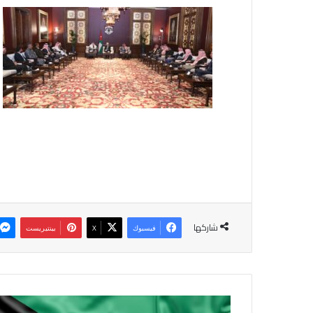
شاركها
فيسبوك
‫X
بينتيريست
ا