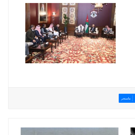
ماسنجر
إ