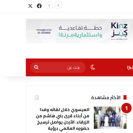
‫X
فيسبوك
الوضع المظلم
بحث
رًا
عن
الأكثر مشاهدة
العيسوي خلال لقائه وفدا
من أبناء قرى بني هاشم من
الزرقاء: الأردن يواصل ترسيخ
حضوره العالمي برؤية