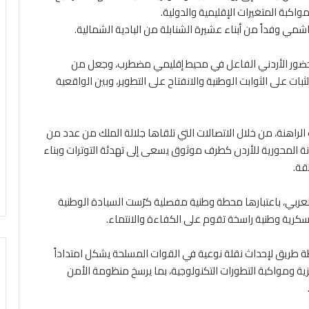
كبة المتغيرات الإقليمية والدولية.
اشمي وفداً من أبناء عشيرة الشنابلة من البادية الشمالية.
ز الحضور الأردني الفاعل في محيط إقليمي مضطرب، وجعل من
بات على الثوابت الوطنية والانفتاح على التطوير، وبين الواقعية
الراهنة، من خلال الاتصالات التي تلقاها جلالة الملك من عدد من
كانة المحورية للأردن كطرف موثوق يسعى إلى تهدئة التوترات وبناء
قة.
ربي، باعتبارها محطة وطنية مفصلية كرّست السيادة الوطنية
سكرية وطنية راسخة تقوم على الكفاءة والانتماء.
طة طريق لإحداث نقلة نوعية في القوات المسلحة يشكل امتداداً
زية ومواكبة التطورات التكنولوجية، بما يرسخ منظومة الأمن