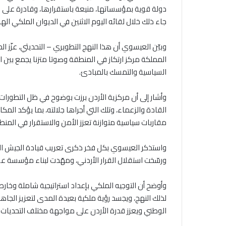
دولة قوية بمؤسساتها، منيعة باستقرارها، وقادرة على موا
جاء ذلك خلال لقائه اليوم الاثنين في الديوان الملكي اله
وبيّن العيسوي أن هذا النهج التطويري – التحديثي، عزّ
المملكة مركز ارتكاز في المنطقة وصوتا متزنا يجمع بين الث
السياسية والتمسك بالمبادئ.
وأشار إلى أن مركزية الأردن برزت بوضوح في ظل التطورات 
القادة والزعماء، وتلك التي أجراها جلالته، بما يؤكد الم
مقاربات سياسية متوازنة تعزز الأمن والاستقرار في المنط
واستذكر العيسوي بكل فخر ذكرى تعريب قيادة الجيش الع
ورسّخت استقلال القرار الأردني، ومهّدت لبناء مؤسسة ع
وأوضح أن التوجيه الملكي بإعداد استراتيجية شاملة وخار
لذلك النهج، ويجسد رؤية ملكية بعيدة المدى لتعزيز الجاه
الوطني ويعزز قدرة الأردن على مواجهة مختلف التحديات.