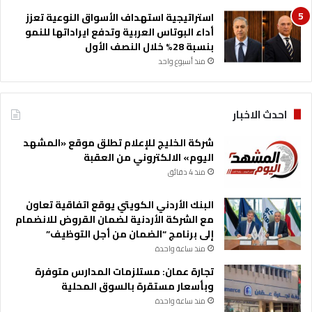
ا
استراتيجية استهداف الأسواق النوعية تعزز
ل
أداء البوتاس العربية وتدفع ايراداتها للنمو
ت
بنسبة 28% خلال النصف الأول
ع
ا
منذ أسبوع واحد
و
ن
و
احدث الاخبار
ا
ل
شركة الخليج للإعلام تطلق موقع «المشهد
ا
اليوم» الالكتروني من العقبة
د
منذ 4 دقائق
خ
ا
البنك الأردني الكويتي يوقع اتفاقية تعاون
ر
مع الشركة الأردنية لضمان القروض للانضمام
ل
إلى برنامج “الضمان من أجل التوظيف”
ش
منذ ساعة واحدة
ه
ر
تجارة عمان: مستلزمات المدارس متوفرة
آ
وبأسعار مستقرة بالسوق المحلية
ذ
منذ ساعة واحدة
ا