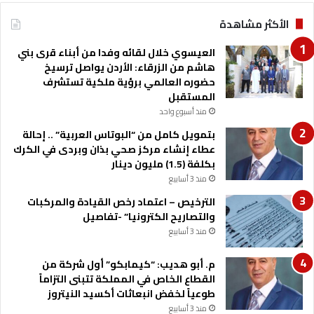
م
ق
د
س
الأكثر مشاهدة
ي
ا
ن
ط
العيسوي خلال لقائه وفدا من أبناء قرى بني
ة
ا
هاشم من الزرقاء: الأردن يواصل ترسيخ
س
ل
حضوره العالمي برؤية ملكية تستشرف
ل
ش
المستقبل
م
ه
منذ أسبوع واحد
ا
ر
بتمويل كامل من “البوتاس العربية” .. إحالة
ن
ي
عطاء إنشاء مركز صحي بذان وبردى في الكرك
ا
ة
بكلفة (1.5) مليون دينار
ل
ل
منذ 3 أسابيع
ص
س
ن
ل
الترخيص – اعتماد رخص القيادة والمركبات
ا
ف
والتصاريح الكترونيا” -تفاصيل
ع
ص
منذ 3 أسابيع
ي
ن
ة
د
م. أبو هديب: “كيمابكو” أول شركة من
و
القطاع الخاص في المملكة تتبنى التزاماً
ق
طوعياً لخفض انبعاثات أكسيد النيتروز
ي
منذ 3 أسابيع