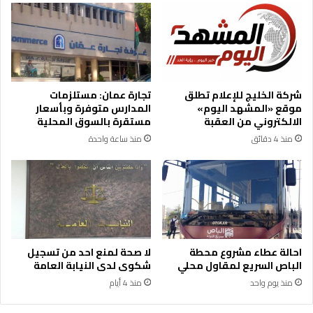
ا
أ
ن
ج
ج
ه
ر
ز
ا
ة
ء
ا
شركة الخليج للإعلام تطلق
تجارة عمان: مستلزمات
س
ل
موقع «المشهد اليوم»
المدارس متوفرة وبأسعار
ق
أ
الالكتروني من العقبة
مستقرة بالسوق المحلية
و
م
منذ 4 دقائق
منذ ساعة واحدة
ط
ن
ش
ي
ظ
ة
ا
ت
ي
ؤ
ا
ج
ص
ل
ا
ا
احالة عطاء مشروع محطة
لا صحة لمنع احد من تسجيل
ر
ن
الباص السريع لمقاول محلي
شكوى لدى النيابة العامة
و
ا
منذ يوم واحد
منذ 4 أيام
خ
ل
ب
أ