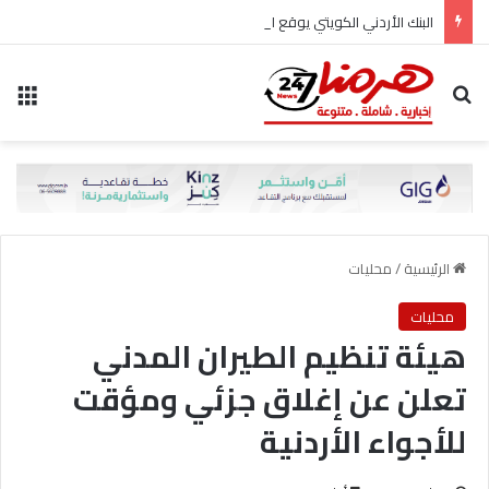
البنك الأردني الكويتي يوقع اتفاقية تعاون مع الشركة الأردنية لضمان القروض للانضمام إلى برنامج “الضمان من أجل التوظيف”
بحث عن
الق
الرئيسية
/
محليات
محليات
هيئة تنظيم الطيران المدني
تعلن عن إغلاق جزئي ومؤقت
للأجواء الأردنية