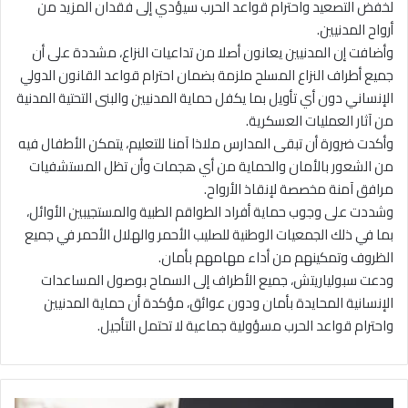
لخفض التصعيد واحترام قواعد الحرب سيؤدي إلى فقدان المزيد من
أرواح المدنيين.
وأضافت إن المدنيين يعانون أصلا من تداعيات النزاع، مشددة على أن
جميع أطراف النزاع المسلح ملزمة بضمان احترام قواعد القانون الدولي
الإنساني دون أي تأويل بما يكفل حماية المدنيين والبنى التحتية المدنية
من آثار العمليات العسكرية.
وأكدت ضرورة أن تبقى المدارس ملاذا آمنا للتعليم، يتمكن الأطفال فيه
من الشعور بالأمان والحماية من أي هجمات وأن تظل المستشفيات
مرافق آمنة مخصصة لإنقاذ الأرواح.
وشددت على وجوب حماية أفراد الطواقم الطبية والمستجيبين الأوائل،
بما في ذلك الجمعيات الوطنية للصليب الأحمر والهلال الأحمر في جميع
الظروف وتمكينهم من أداء مهامهم بأمان.
ودعت سبولياريتش، جميع الأطراف إلى السماح بوصول المساعدات
الإنسانية المحايدة بأمان ودون عوائق، مؤكدة أن حماية المدنيين
واحترام قواعد الحرب مسؤولية جماعية لا تحتمل التأجيل.
م