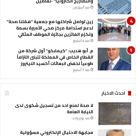
والتصاريح الكترونيا” -تفاصيل
ة
منذ أسبوعين
ا
ل
زين تواصل شراكتها مع جمعية “همّتنا صحة”
ق
لدعم استدامة مركز صحي الأميرة بسمة
ط
وتكرّم الفائزين بجائزة الموظف المثالي
ا
منذ 4 أسابيع
ع
م. أبو هديب: “كيمابكو” أول شركة من
القطاع الخاص في المملكة تتبنى التزاماً
طوعياً لخفض انبعاثات أكسيد النيتروز
منذ 3 أسابيع
احدث الاخبار
لا صحة لمنع احد من تسجيل شكوى لدى
النيابة العامة
منذ يوم واحد
مجابهة الاحتيال الإلكتروني مسؤولية