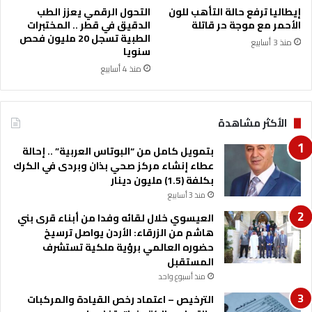
ص
ا
إيطاليا ترفع حالة التأهب للون
التحول الرقمي يعزز الطب
ا
ل
الأحمر مع موجة حر قاتلة
الدقيق في قطر .. المختبرات
د
ج
الطبية تسجل 20 مليون فحص
منذ 3 أسابيع
ر
ي
سنويا
ا
ش
منذ 4 أسابيع
ل
ا
ر
ل
س
ك
م
الأكثر مشاهدة
و
ي
ي
ة
بتمويل كامل من “البوتاس العربية” .. إحالة
ت
ح
عطاء إنشاء مركز صحي بذان وبردى في الكرك
ي
ف
بكلفة (1.5) مليون دينار
ا
منذ 3 أسابيع
ظ
العيسوي خلال لقائه وفدا من أبناء قرى بني
ا
هاشم من الزرقاء: الأردن يواصل ترسيخ
ع
حضوره العالمي برؤية ملكية تستشرف
ل
المستقبل
ى
منذ أسبوع واحد
س
م
الترخيص – اعتماد رخص القيادة والمركبات
ع