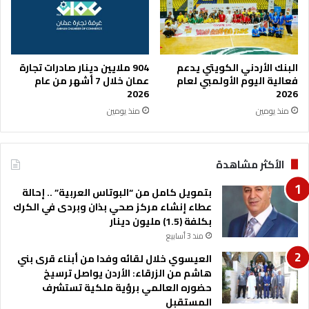
و
و
ا
ا
د
ل
ي
أ
ا
ه
البنك الأردني الكويتي يدعم
904 ملايين دينار صادرات تجارة
ز
ل
فعالية اليوم الأولمبي لعام
عمان خلال 7 أشهر من عام
ق
ي
2026
2026
ي
ب
منذ يومين
منذ يومين
ق
د
ا
و
ل
ر
الأكثر مشاهدة
س
ي
ي
ا
بتمويل كامل من “البوتاس العربية” .. إحالة
ا
ل
عطاء إنشاء مركز صحي بذان وبردى في الكرك
ح
م
بكلفة (1.5) مليون دينار
ي
ح
ة
منذ 3 أسابيع
ت
ر
العيسوي خلال لقائه وفدا من أبناء قرى بني
ف
هاشم من الزرقاء: الأردن يواصل ترسيخ
ي
حضوره العالمي برؤية ملكية تستشرف
ن
المستقبل