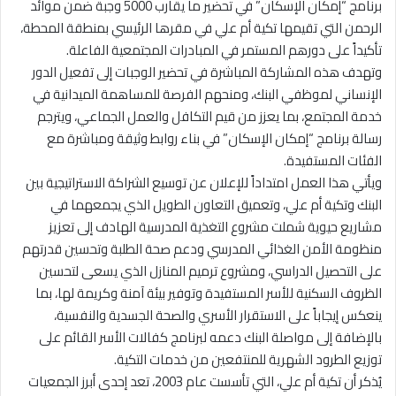
برنامج “إمكان الإسكان” في تحضير ما يقارب 5000 وجبة ضمن موائد
الرحمن التي تقيمها تكية أم علي في مقرها الرئيسي بمنطقة المحطة،
تأكيداً على دورهم المستمر في المبادرات المجتمعية الفاعلة.
وتهدف هذه المشاركة المباشرة في تحضير الوجبات إلى تفعيل الدور
الإنساني لموظفي البنك، ومنحهم الفرصة للمساهمة الميدانية في
خدمة المجتمع، بما يعزز من قيم التكافل والعمل الجماعي، ويترجم
رسالة برنامج “إمكان الإسكان” في بناء روابط وثيقة ومباشرة مع
الفئات المستفيدة.
ويأتي هذا العمل امتداداً للإعلان عن توسيع الشراكة الاستراتيجية بين
البنك وتكية أم علي، وتعميق التعاون الطويل الذي يجمعهما في
مشاريع حيوية شملت مشروع التغذية المدرسية الهادف إلى تعزيز
منظومة الأمن الغذائي المدرسي ودعم صحة الطلبة وتحسين قدرتهم
على التحصيل الدراسي، ومشروع ترميم المنازل الذي يسعى لتحسين
الظروف السكنية للأسر المستفيدة وتوفير بيئة آمنة وكريمة لها، بما
ينعكس إيجاباً على الاستقرار الأسري والصحة الجسدية والنفسية،
بالإضافة إلى مواصلة البنك دعمه لبرنامج كفالات الأسر القائم على
توزيع الطرود الشهرية للمنتفعين من خدمات التكية.
يُذكر أن تكية أم علي، التي تأسست عام 2003، تعد إحدى أبرز الجمعيات