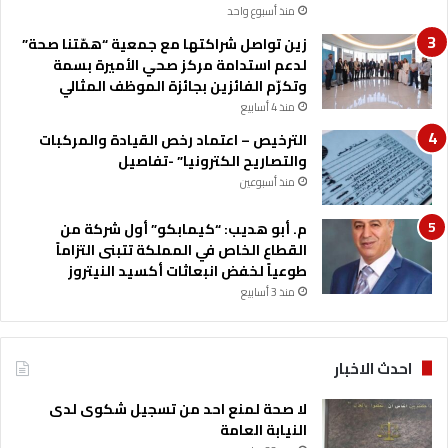
ل
منذ أسبوع واحد
ك
زين تواصل شراكتها مع جمعية “همّتنا صحة”
ر
لدعم استدامة مركز صحي الأميرة بسمة
ة
وتكرّم الفائزين بجائزة الموظف المثالي
ا
ل
منذ 4 أسابيع
ق
الترخيص – اعتماد رخص القيادة والمركبات
د
والتصاريح الكترونيا” -تفاصيل
م
منذ أسبوعين
غ
د
م. أبو هديب: “كيمابكو” أول شركة من
ا
القطاع الخاص في المملكة تتبنى التزاماً
طوعياً لخفض انبعاثات أكسيد النيتروز
منذ 3 أسابيع
احدث الاخبار
لا صحة لمنع احد من تسجيل شكوى لدى
النيابة العامة