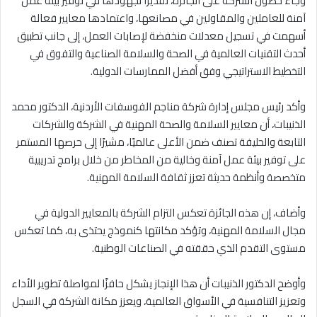
وجاء حصول الشركة على الجائزة، تقديرًا لجهودها في توفير بيئة عمل
آمنة للعاملين والمقاولين في مصانعها، واعتمادها معايير فعالة
أسهمت في تسجيل معدلات منخفضة لإصابات العمل، إلى جانب تطبيق
أحدث التقنيات العالمية في الصحة والسلامة الصناعية والتفوق في
التخطيط الاستراتيجي وفق أفضل الممارسات الدولية.
وأكد رئيس مجلس إدارة شركة مناجم الفوسفات الأردنية، الدكتور محمد
الذنيبات، أن معايير السلامة والصحة المهنية في الشركة والشركات
التابعة والحليفة تصنف ضمن الأعلى عالميًا، مشيرًا إلى حرصها المستمر
على توفير بيئة عمل آمنة وخالية من المخاطر من خلال برامج تدريبية
متخصصة وأنظمة حديثة تعزز ثقافة السلامة المهنية.
وأضاف، إن هذه الجائزة تعكس التزام الشركة بالمعايير الدولية في
مجال السلامة المهنية، وتؤكد مكانتها كنموذج يحتذى به، كما تعكس
مستوى التقدم الذي حققته في الصناعات الوطنية.
وأوضح الدكتور الذنيبات أن هذا الإنجاز يشكل حافزًا لمواصلة تطوير الأداء
وتعزيز التنافسية في الأسواق العالمية، ويعزز مكانة الشركة في السجل