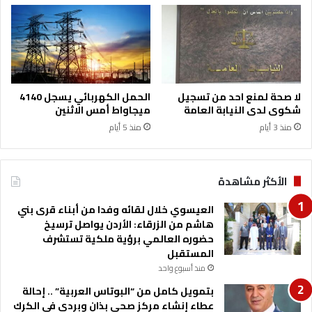
ل
ي
إ
ا
ن
ل
ج
ك
ل
و
ي
ر
ز
ي
لا صحة لمنع احد من تسجيل
الحمل الكهربائي يسجل 4140
ي
شكوى لدى النيابة العامة
ميجاواط أمس الاثنين
ة
منذ 3 أيام
منذ 5 أيام
ب
د
و
ر
الأكثر مشاهدة
ي
ا
العيسوي خلال لقائه وفدا من أبناء قرى بني
ل
هاشم من الزرقاء: الأردن يواصل ترسيخ
س
حضوره العالمي برؤية ملكية تستشرف
ل
المستقبل
ة
منذ أسبوع واحد
بتمويل كامل من “البوتاس العربية” .. إحالة
عطاء إنشاء مركز صحي بذان وبردى في الكرك