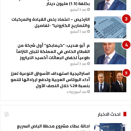
بكلفة (1.5) مليون دينار
منذ 3 أسابيع
الترخيص – اعتماد رخص القيادة والمركبات
والتصاريح الكترونيا” -تفاصيل
منذ 3 أسابيع
م. أبو هديب: “كيمابكو” أول شركة من
القطاع الخاص في المملكة تتبنى التزاماً
طوعياً لخفض انبعاثات أكسيد النيتروز
منذ 3 أسابيع
استراتيجية استهداف الأسواق النوعية تعزز
أداء البوتاس العربية وتدفع ايراداتها للنمو
بنسبة 28% خلال النصف الأول
منذ أسبوع واحد
احدث الاخبار
احالة عطاء مشروع محطة الباص السريع