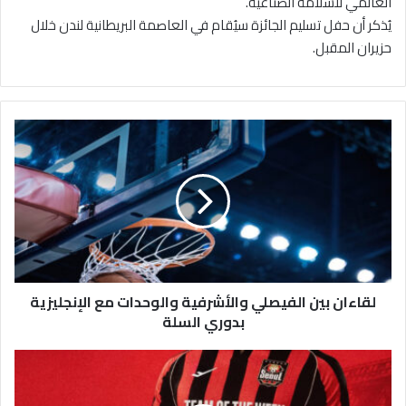
العالمي للسلامة الصناعية.
يُذكر أن حفل تسليم الجائزة سيُقام في العاصمة البريطانية لندن خلال
حزيران المقبل.
ل
ق
ا
ء
ا
ن
ب
ي
ن
لقاءان بين الفيصلي والأشرفية والوحدات مع الإنجليزية
ا
ل
بدوري السلة
ف
ي
ي
ص
ز
ل
ن