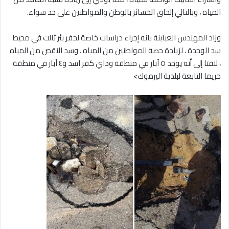
المياه ، وبالتالي إلحاق الخسائر بالوطن والمواطنين على حد سواء.
‎وزاد المهندس العبابنة بانه إجراء دراسات خاصة لحفر بئر ثالث في محيط
سد الوحدة ، لزيادة حصة المواطنين من المياه ، وسد النقص من المياه
، لافتا إلى أنه يوجد ٥ آبار في منطقة وداي كفر اسد و٤ آبار في منطقة
حريما التابعة لبلدية اليرموك>