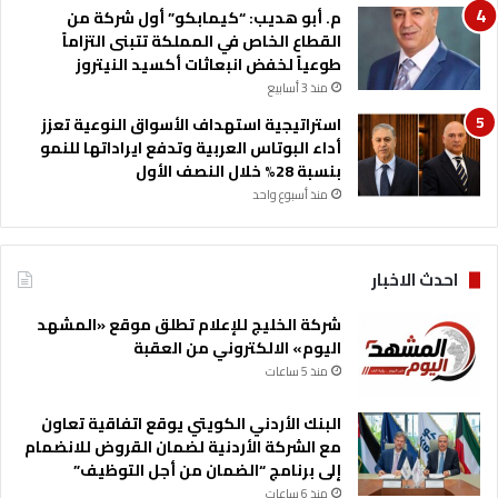
ل
م. أبو هديب: “كيمابكو” أول شركة من
ه
القطاع الخاص في المملكة تتبنى التزاماً
ح
طوعياً لخفض انبعاثات أكسيد النيتروز
م
منذ 3 أسابيع
ز
ة
استراتيجية استهداف الأسواق النوعية تعزز
أداء البوتاس العربية وتدفع ايراداتها للنمو
بنسبة 28% خلال النصف الأول
منذ أسبوع واحد
احدث الاخبار
شركة الخليج للإعلام تطلق موقع «المشهد
اليوم» الالكتروني من العقبة
منذ 5 ساعات
البنك الأردني الكويتي يوقع اتفاقية تعاون
مع الشركة الأردنية لضمان القروض للانضمام
إلى برنامج “الضمان من أجل التوظيف”
منذ 6 ساعات