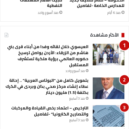
الحكومة – نظام تصنيف جديد
تثبيت اسعار المشتقات
ي
ح
للمدارس الخاصة -تفاصيل
النفطية
ج
م
منذ 6 أيام
منذ أسبوع واحد
م
ن
خ
ا
ا
ل
ل
م
الأكثر مشاهدة
ف
ل
ة
ك
العيسوي خلال لقائه وفدا من أبناء قرى بني
ا
هاشم من الزرقاء: الأردن يواصل ترسيخ
و
حضوره العالمي برؤية ملكية تستشرف
ي
المستقبل
ب
منذ أسبوع واحد
ع
بتمويل كامل من “البوتاس العربية” .. إحالة
ق
عطاء إنشاء مركز صحي بذان وبردى في الكرك
د
بكلفة (1.5) مليون دينار
ق
منذ 3 أسابيع
ر
ا
الترخيص – اعتماد رخص القيادة والمركبات
ن
والتصاريح الكترونيا” -تفاصيل
ن
منذ 3 أسابيع
ج