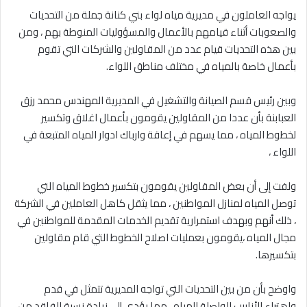
‎يواجه العاملون في مديرية مياه لواء بني كنانة جملة من التحديات
والصعوبات أثناء قيامهم بالأعمال والمسؤوليات المنوطة بهم ، ومن
بين هذه التحديات قيام عدد من المقاولين والشركات التي تقوم
بأعمال خاصة بالمياه في مختلف مناطق اللواء.
‎وبين رئيس قسم الصيانة والتشغيل في المديرية المهندس محمد رزق
العبابنة بأن عددا من المقاولين يقومون بأعمال اغلاق وتكسير
لخطوط المياه ، مما يسهم في إعاقة وارباك ادوار المياه المتبعة في
اللواء ،
‎ولفت إلى أن بعض المقاولين يقومون بتكسير خطوط المياه التي
توصل المياه لمنازل المواطنين ، مما يثقل كاهل العاملين في الشركة
، ذلك أنهم وبهدف استمرارية تقديم الخدمات المقدمة للمواطنين في
مجال المياه ،يقومون بعمليات اصلاح الخطوط التي قام مقاولين
بتكسيرها.
‎واوضح بأن من بين التحديات التي تواجه المديرية تتمثل في قدم
واهتراء الأنابيب الواصلة للمياه ، مما يؤدي إلى زيادة نسبة الفاقد من