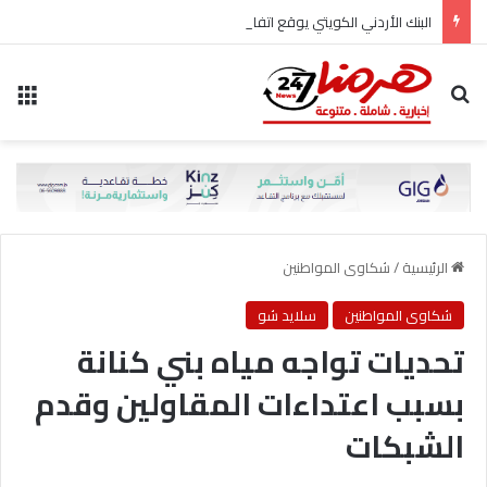
البنك الأردني الكويتي يوقع اتفاقية تعاون مع الشركة الأردنية لضمان القروض للانضمام إلى برنامج “الضمان من أجل التوظيف”
بحث عن
الق
الرئيسية
/
شكاوى المواطنين
شكاوى المواطنين
سلايد شو
تحديات تواجه مياه بني كنانة
بسبب اعتداءات المقاولين وقدم
الشبكات