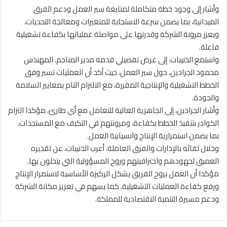
وأشار إلى وجود خطة متكاملة لمتابعة سير العمل ودعم الفرق
الميدانية، بما يضمن سرعة الاستجابة للمتغيرات ومعالجة التحديات،
ويعزز مرونة الشركة وقدرتها على مواصلة عملياتها بكفاءة تشغيلية
فاعلة.
واستمع الذنيبات، إلى عرض تفصيلي قدمه مدير المناجم، المهندس
محمود الجرادين، حول سير العمل، حيث أكد أن العمليات تسير وفق
الخطط التشغيلية والإنتاجية المقررة، مع الالتزام التام بمعايير السلامة
والجودة.
وأشار الجرادين، إلى الجاهزية العالية للتعامل مع أي طارئ، مؤكدا التزام
الكوادر بتنفيذ الخطط بكفاءة، ومرونتهم في التكيف مع المستجدات،
بما يضمن استمرارية الإنتاج وانسيابية العمل.
وخلال لقائه بالإدارات والفرق العاملة، أعرب الذنيبات، عن تقديره
العميق لجهودهم واحترافيتهم وروح المسؤولية التي يتحلون بها،
مؤكدا أن العمل بروح الفريق يشكل الركيزة الأساسية لاستمرار الإنتاج
ورفع كفاءة العمليات التشغيلية، كما يسهم في تعزيز مكانة الشركة
ودعم مسيرة التنمية الاقتصادية للمملكة.