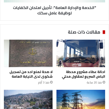
ج
ا
س
"الخدمة والإدارة العامة": تأجيل امتحان الكفايات
ل
م
إ
لوظيفة عامل سكك
م
د
ت
ا
ف
ر
مقالات ذات صلة
ج
ة
ر
ا
ع
ل
ل
ع
ى
ا
ا
م
ل
ة
ط
"
احالة عطاء مشروع محطة
لا صحة لمنع احد من تسجيل
ر
:
الباص السريع لمقاول محلي
شكوى لدى النيابة العامة
ي
ت
منذ 20 ساعة
منذ 3 أيام
ق
أ
ا
ج
ل
ي
ص
ل
ح
ا
ر