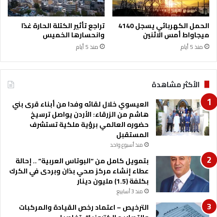
م
ا
ت
و
ح
الحمل الكهربائي يسجل 4140
تراجع تأثير الكتلة الحارة غدًا
ي
ا
ميجاواط أمس الاثنين
وانحسارها الخميس
و
ن
منذ 5 أيام
منذ 5 أيام
ل
ا
ا
ل
إ
ك
ص
ف
الأكثر مشاهدة
ا
ا
ب
ي
العيسوي خلال لقائه وفدا من أبناء قرى بني
ا
ا
هاشم من الزرقاء: الأردن يواصل ترسيخ
ت
ت
حضوره العالمي برؤية ملكية تستشرف
ل
المستقبل
و
منذ أسبوع واحد
ظ
بتمويل كامل من “البوتاس العربية” .. إحالة
ي
عطاء إنشاء مركز صحي بذان وبردى في الكرك
ف
بكلفة (1.5) مليون دينار
ة
منذ 3 أسابيع
ع
ا
الترخيص – اعتماد رخص القيادة والمركبات
م