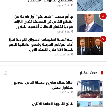
والتصاريح الكترونيا” -تفاصيل
ل
منذ 3 أسابيع
س
ك
م. أبو هديب: “كيمابكو” أول شركة من
ك
القطاع الخاص في المملكة تتبنى التزاماً
طوعياً لخفض انبعاثات أكسيد النيتروز
منذ 3 أسابيع
استراتيجية استهداف الأسواق النوعية تعزز
أداء البوتاس العربية وتدفع ايراداتها للنمو
بنسبة 28% خلال النصف الأول
منذ أسبوع واحد
احدث الاخبار
احالة عطاء مشروع محطة الباص السريع
لمقاول محلي
منذ 20 ساعة
نتائج الثانوية العامة الاثنين