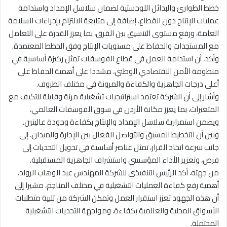
خطط الطوارئ والبدائل اللوجستية لضمان سلاسل الإمداد واستدامة
عمليات الإنتاج دون انقطاع، إضافة إلى متابعة الالتزام بإجراءات السلامة
العامة، ورفع مستوى التنسيق بين الفرق، بما يعزز القدرة على التعامل
مع المستجدات والحفاظ على مستويات الإنتاج وفق الخطط المعتمدة.
وأكد، أن استدامة العمل في قطاع الفوسفات تمثل ركيزة أساسية في
منظومة الأمن الاقتصادي الوطني، مشددا على أهمية الحفاظ على
أعلى درجات الجاهزية والكفاءة والمرونة في مختلف الظروف.
وأشار إلى أن الشركة تعتمد استراتيجيات تشغيلية مرنة وقابلة للتكيف مع
المتغيرات، بما يعزز مكانة الأردن في سوق الفوسفات العالمي،
ويضمن استمرارية سلاسل الإمداد والإنتاج بكفاءة وجودة عاليتين.
وبين أن التخطيط المسبق والتواصل الفعال بين الإدارة والميدان، إلى
جانب سرعة اتخاذ القرار، تمثل عناصر أساسية في تحويل التحديات إلى
فرص، وتعزيز الأداء المؤسسي واستشراف الجاهزية المستقبلية.
من جهته، أكد الرئيس التنفيذي للشركة المهندس عبد الوهاب الرواد،
أهمية رفع كفاءة العمليات التشغيلية في مختلف المناجم، مشيرا إلى
أن هذه الجهود تعزز استقرار العمل وتمكن الشركة من تلبية متطلبات
الأسواق المحلية والعالمية بكفاءة، ومواجهة التحديات التشغيلية
المحتملة.