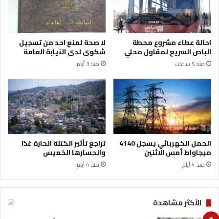
م
د
ت
ث
ح
غ
ا
ر
احالة عطاء مشروع محطة
لا صحة لمنع احد من تسجيل
ن
ق
الباص السريع لمقاول محلي
شكوى لدى النيابة العامة
ا
ب
منذ 5 ساعات
منذ 3 أيام
ل
م
ك
ن
ف
ط
ا
ق
ي
ة
ا
ا
ت
ل
ل
ك
الحمل الكهربائي يسجل 4140
تراجع تأثير الكتلة الحارة غدًا
و
ر
ميجاواط أمس الاثنين
وانحسارها الخميس
ظ
ي
منذ 4 أيام
منذ 4 أيام
ي
م
ف
ة
ة
ع
الأكثر مشاهدة
ا