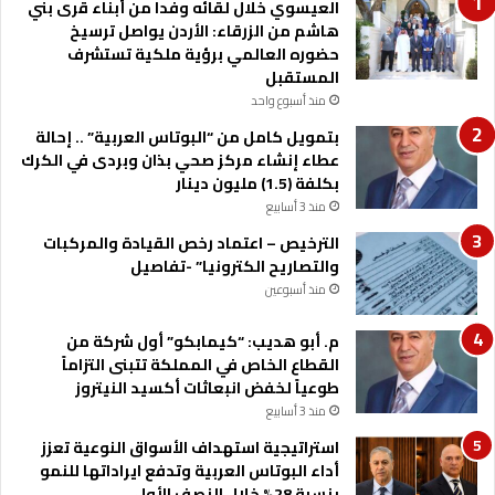
م
العيسوي خلال لقائه وفدا من أبناء قرى بني
ل
هاشم من الزرقاء: الأردن يواصل ترسيخ
س
حضوره العالمي برؤية ملكية تستشرف
ك
المستقبل
ك
منذ أسبوع واحد
بتمويل كامل من “البوتاس العربية” .. إحالة
عطاء إنشاء مركز صحي بذان وبردى في الكرك
بكلفة (1.5) مليون دينار
منذ 3 أسابيع
الترخيص – اعتماد رخص القيادة والمركبات
والتصاريح الكترونيا” -تفاصيل
منذ أسبوعين
م. أبو هديب: “كيمابكو” أول شركة من
القطاع الخاص في المملكة تتبنى التزاماً
طوعياً لخفض انبعاثات أكسيد النيتروز
منذ 3 أسابيع
استراتيجية استهداف الأسواق النوعية تعزز
أداء البوتاس العربية وتدفع ايراداتها للنمو
بنسبة 28% خلال النصف الأول