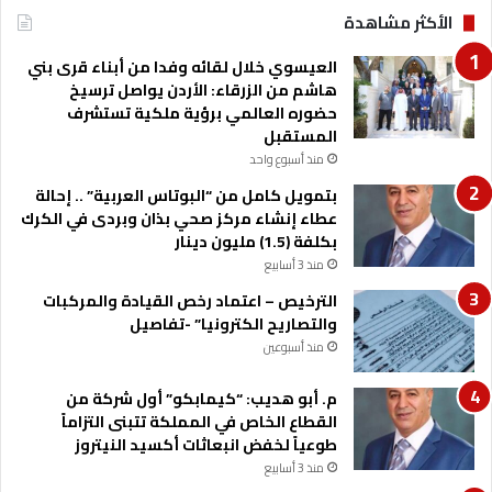
ر
الأكثر مشاهدة
م
ت
ا
ي
العيسوي خلال لقائه وفدا من أبناء قرى بني
ل
ا
هاشم من الزرقاء: الأردن يواصل ترسيخ
س
ل
حضوره العالمي برؤية ملكية تستشرف
ا
ك
المستقبل
ع
ف
ة
منذ أسبوع واحد
ا
ا
و
بتمويل كامل من “البوتاس العربية” .. إحالة
ل
ي
عطاء إنشاء مركز صحي بذان وبردى في الكرك
ث
ن
بكلفة (1.5) مليون دينار
ا
و
منذ 3 أسابيع
ن
ا
ي
الترخيص – اعتماد رخص القيادة والمركبات
ل
ة
والتصاريح الكترونيا” -تفاصيل
ب
ب
ش
منذ أسبوعين
ع
ا
د
ب
م. أبو هديب: “كيمابكو” أول شركة من
ظ
ش
القطاع الخاص في المملكة تتبنى التزاماً
ه
ة
طوعياً لخفض انبعاثات أكسيد النيتروز
ر
منذ 3 أسابيع
ا