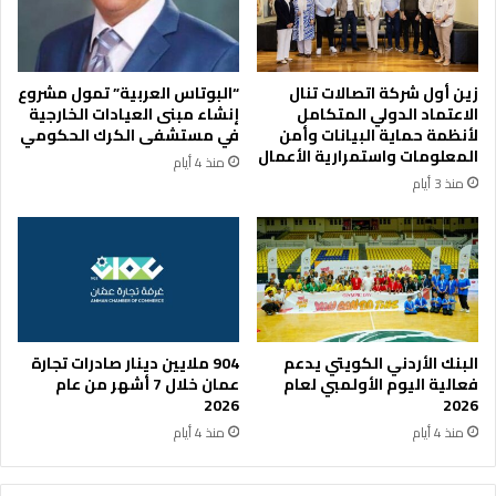
ل
ل
ق
ع
و
ه
ا
د
زين أول شركة اتصالات تنال
“البوتاس العربية” تمول مشروع
ت
.
الاعتماد الدولي المتكامل
إنشاء مبنى العيادات الخارجية
ا
.
لأنظمة حماية البيانات وأمن
في مستشفى الكرك الحكومي
ل
.
المعلومات واستمرارية الأعمال
منذ 4 أيام
م
ا
منذ 3 أيام
س
ل
ل
ع
ح
ي
ة
س
و
و
ا
ي
ل
ي
أ
ع
البنك الأردني الكويتي يدعم
904 ملايين دينار صادرات تجارة
م
ز
فعالية اليوم الأولمبي لعام
عمان خلال 7 أشهر من عام
ن
ي
2026
2026
ا
ع
منذ 4 أيام
منذ 4 أيام
ل
ش
ع
ي
ا