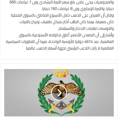
والمجوهرات ربحي علان، بلغ سعر الليرة الرشادي وزن 7 غرامات 666
دينارا، والليرة الإنجليزي وزن 8 غرامات 760 دينارا.
وقال أن العرض على الذهب خلال الأسبوع الماضي بالسوق المحلية
كان ضعيفا، بينما كان الطلب أكثر بشكل طفيف، وتركز بالليرات
والاونصات لغايات الادخار والاستثمار.
وأشار إلى أن المعدن الأصفر، أغلق تداولاته الأسبوعية بالسوق
العالمية، عند 4674 دولارا للأونصة الواحدة، مبينا أن التطورات السياسية
العالمية لا زالت اللاعب الرئيسي لجهة أسعار الذهب عالميا
إ
ي
ج
ا
ز
ص
ح
ف
ي