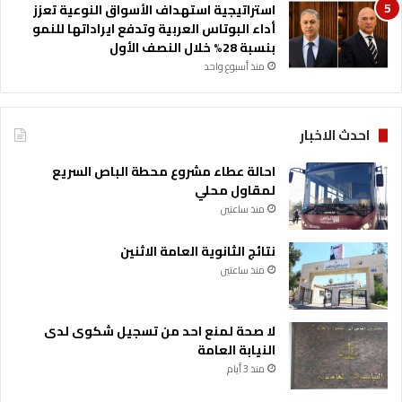
استراتيجية استهداف الأسواق النوعية تعزز
ل
أداء البوتاس العربية وتدفع ايراداتها للنمو
ي
بنسبة 28% خلال النصف الأول
و
م
منذ أسبوع واحد
احدث الاخبار
احالة عطاء مشروع محطة الباص السريع
لمقاول محلي
منذ ساعتين
نتائج الثانوية العامة الاثنين
منذ ساعتين
لا صحة لمنع احد من تسجيل شكوى لدى
النيابة العامة
منذ 3 أيام