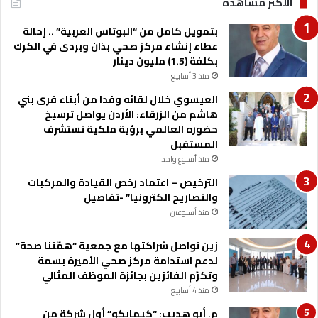
الأكثر مشاهدة
ر
ا
ا
ب
بتمويل كامل من “البوتاس العربية” .. إحالة
ل
ب
عطاء إنشاء مركز صحي بذان وبردى في الكرك
ق
ج
بكلفة (1.5) مليون دينار
ط
ه
ا
منذ 3 أسابيع
ا
ع
ز
العيسوي خلال لقائه وفدا من أبناء قرى بني
م
هاشم من الزرقاء: الأردن يواصل ترسيخ
ت
حضوره العالمي برؤية ملكية تستشرف
ط
المستقبل
و
منذ أسبوع واحد
ر
الترخيص – اعتماد رخص القيادة والمركبات
والتصاريح الكترونيا” -تفاصيل
منذ أسبوعين
زين تواصل شراكتها مع جمعية “همّتنا صحة”
لدعم استدامة مركز صحي الأميرة بسمة
وتكرّم الفائزين بجائزة الموظف المثالي
منذ 4 أسابيع
م. أبو هديب: “كيمابكو” أول شركة من