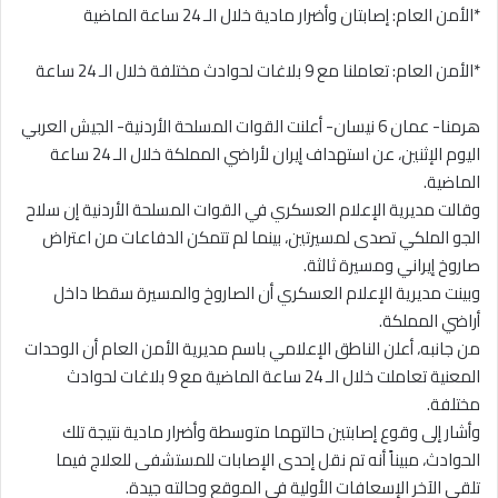
*الأمن العام: إصابتان وأضرار مادية خلال الـ 24 ساعة الماضية
*الأمن العام: تعاملنا مع 9 بلاغات لحوادث مختلفة خلال الـ 24 ساعة
هرمنا- عمان 6 نيسان- أعلنت القوات المسلحة الأردنية- الجيش العربي
اليوم الإثنين، عن استهداف إيران لأراضي المملكة خلال الـ 24 ساعة
الماضية.
وقالت مديرية الإعلام العسكري في القوات المسلحة الأردنية إن سلاح
الجو الملكي تصدى لمسيرتين، بينما لم تتمكن الدفاعات من اعتراض
صاروخ إيراني ومسيرة ثالثة.
وبينت مديرية الإعلام العسكري أن الصاروخ والمسيرة سقطا داخل
أراضي المملكة.
من جانبه، أعلن الناطق الإعلامي باسم مديرية الأمن العام أن الوحدات
المعنية تعاملت خلال الـ 24 ساعة الماضية مع 9 بلاغات لحوادث
مختلفة.
وأشار إلى وقوع إصابتين حالتهما متوسطة وأضرار مادية نتيجة تلك
الحوادث، مبيناً أنه تم نقل إحدى الإصابات للمستشفى للعلاج فيما
تلقى الآخر الإسعافات الأولية في الموقع وحالته جيدة.