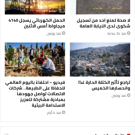
م
ب
ا
ة
ل
ف
لا صحة لمنع احد من تسجيل
الحمل الكهربائي يسجل 4140
ر
س
شكوى لدى النيابة العامة
ميجاواط أمس الاثنين
ق
ي
منذ 24 ساعة
منذ يومين
م
و
ي
ل
خ
و
ط
ج
و
ي
ة
ا
ن
ت
و
خ
تراجع تأثير الكتلة الحارة غدًا
فيديو – احتفاءً باليوم العالمي
ع
ط
وانحسارها الخميس
للحفاظ على الطبيعة.. شركات
ي
ي
الاتصالات تواصل جهودها
منذ يومين
ة
ط
بمبادرة مشتركة لتعزيز
ل
ا
الاستدامة البيئية
ت
ل
منذ 4 أيام
ط
أ
و
ع
ي
ص