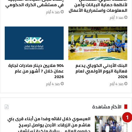
ن
إ
لأنظمة حماية البيانات وأمن
في مستشفى الكرك الحكومي
ا
ن
المعلومات واستمرارية الأعمال
منذ 4 أيام
ل
ج
منذ 3 أيام
م
ا
ح
ز
ب
ا
ة
ل
و
م
ا
ت
ل
م
ت
ي
البنك الأردني الكويتي يدعم
904 ملايين دينار صادرات تجارة
آ
ز
فعالية اليوم الأولمبي لعام
عمان خلال 7 أشهر من عام
خ
ف
2026
2026
ي
ي
منذ 4 أيام
منذ 4 أيام
ن
ظ
م
الأكثر مشاهدة
ا
ل
العيسوي خلال لقائه وفدا من أبناء قرى بني
م
هاشم من الزرقاء: الأردن يواصل ترسيخ
ع
حضوره العالمي برؤية ملكية تستشرف
ل