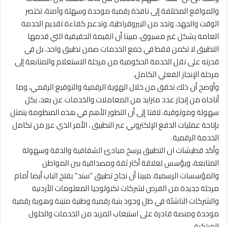
والمواقع المختلفة إلى نافذة رقمية موحدة وسهلة وآمنة، تختصر
الوقت والجهد، وتحد من البيروقراطية، وتدعم كفاءة تقديم الخدمة
العامة بشكل غير مسبوق، مبينا أن القيمة الحقيقية التي قدمها
التطبيق لا تكمن فقط في جمع الخدمات ضمن تطبيق واحد، بل في
قدرته على نقل الخدمة الحكومية من مرحلة الاستعلام والمتابعة إلى
مرحلة الإنجاز الفعلي الكامل.
وأوضح أن ذلك تحقق من خلال الهوية الرقمية والتوقيع الرقمي، وما
أتاحاه من إنجاز عدد متزايد من المعاملات والخدمات عن بعد، بكل
سهولة وموثوقية، لافتا إلى أن التطور الأهم في هذه المنظومة يتمثل
بإتاحة عمليات الدفع الإلكتروني عبر التطبيق ، الأمر الذي عزز من تكامل
الخدمة الرقمية.
وأكد قطيشات ان التطبيق يرسخ مبادئ الشفافية والدقة وسهولة
المتابعة، ويؤسس لعلاقة أكثر ثقة ومصداقية بين المواطن
والمؤسسات الرسمية، مبينا أن نجاح تطبيق “سند” يفتح الباب أيضا أمام
مرحلة جديدة من الفرص لشركات تكنولوجيا المعلومات الأردنية
والشركات الناشئة في ظل وجود بنية رقمية وطنية متينة وهوية رقمية
موحدة ومنصة قادرة على استيعاب المزيد من الخدمات والحلول
المبتكرة.