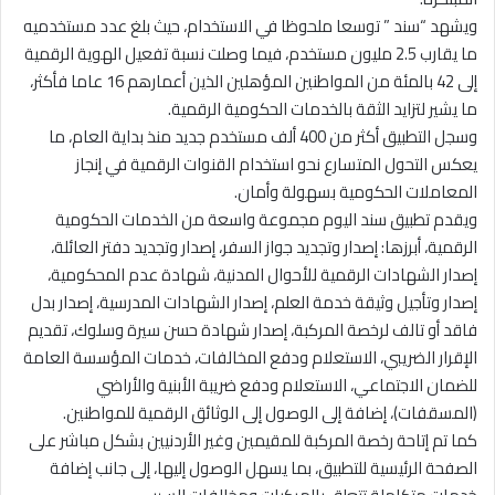
ويشهد “سند ” توسعا ملحوظا في الاستخدام، حيث بلغ عدد مستخدميه
ما يقارب 2.5 مليون مستخدم، فيما وصلت نسبة تفعيل الهوية الرقمية
إلى 42 بالمئة من المواطنين المؤهلين الذين أعمارهم 16 عاما فأكثر،
ما يشير لتزايد الثقة بالخدمات الحكومية الرقمية.
وسجل التطبيق أكثر من 400 ألف مستخدم جديد منذ بداية العام، ما
يعكس التحول المتسارع نحو استخدام القنوات الرقمية في إنجاز
المعاملات الحكومية بسهولة وأمان.
ويقدم تطبيق سند اليوم مجموعة واسعة من الخدمات الحكومية
الرقمية، أبرزها: إصدار وتجديد جواز السفر، إصدار وتجديد دفتر العائلة،
إصدار الشهادات الرقمية للأحوال المدنية، شهادة عدم المحكومية،
إصدار وتأجيل وثيقة خدمة العلم، إصدار الشهادات المدرسية، إصدار بدل
فاقد أو تالف لرخصة المركبة، إصدار شهادة حسن سيرة وسلوك، تقديم
الإقرار الضريبي، الاستعلام ودفع المخالفات، خدمات المؤسسة العامة
للضمان الاجتماعي، الاستعلام ودفع ضريبة الأبنية والأراضي
(المسقفات)، إضافة إلى الوصول إلى الوثائق الرقمية للمواطنين.
كما تم إتاحة رخصة المركبة للمقيمين وغير الأردنيين بشكل مباشر على
الصفحة الرئيسية للتطبيق، بما يسهل الوصول إليها، إلى جانب إضافة