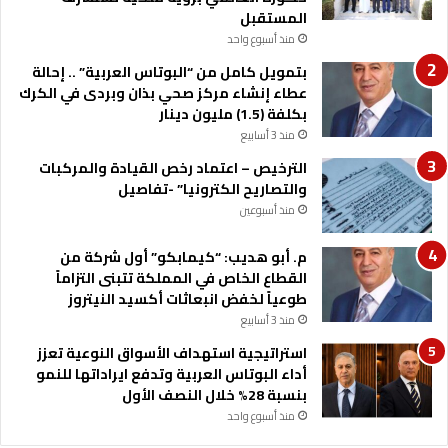
المستقبل
و
منذ أسبوع واحد
م
ا
بتمويل كامل من “البوتاس العربية” .. إحالة
ت
عطاء إنشاء مركز صحي بذان وبردى في الكرك
ا
بكلفة (1.5) مليون دينار
ل
منذ 3 أسابيع
ج
الترخيص – اعتماد رخص القيادة والمركبات
غ
والتصاريح الكترونيا” -تفاصيل
ر
ا
منذ أسبوعين
ف
ي
م. أبو هديب: “كيمابكو” أول شركة من
ة
القطاع الخاص في المملكة تتبنى التزاماً
طوعياً لخفض انبعاثات أكسيد النيتروز
منذ 3 أسابيع
استراتيجية استهداف الأسواق النوعية تعزز
أداء البوتاس العربية وتدفع ايراداتها للنمو
بنسبة 28% خلال النصف الأول
منذ أسبوع واحد