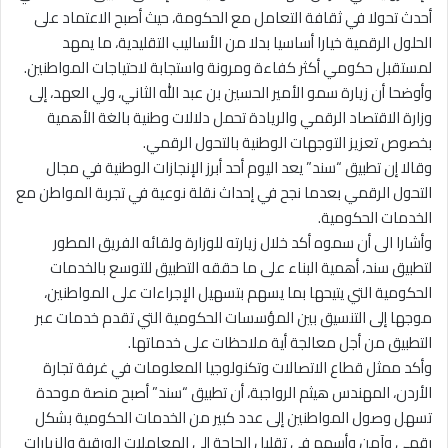
أحدث تحولا في ثقافة التعامل مع الحكومة، حيث أصبح الاعتماد على
الحلول الرقمية خيارا أساسيا بدلا من الأساليب التقليدية، ما يمهد
لمستقبل حكومي أكثر كفاءة ومرونة واستجابة لاحتياجات المواطنين.
وأوضحا أن زيارة سمو الأمير الحسين بن عبد الله الثاني، ولي العهد، إلى
وزارة الاقتصاد الرقمي والريادة تحمل دلالات وطنية بالغة الأهمية
بخصوص تعزيز التوجهات الوطنية بالتحول الرقمي.
وقالا إن تطبيق “سند” يعد اليوم أحد أبرز الإنجازات الوطنية في مجال
التحول الرقمي بعدما نجح في إحداث نقلة نوعية في تجربة المواطن مع
الخدمات الحكومية.
وأشارا الى أن سموه أكد خلال زيارته للوزارة ولقائه الفريق المطور
لتطبيق سند، أهمية البناء على ما حققه التطبيق للتوسع بالخدمات
الحكومية التي يتيحها بما يسهم بتسهيل الإجراءات على المواطنين،
موجها إلى التنسيق بين المؤسسات الحكومية التي تقدم خدمات عبر
التطبيق من أجل معالجة أية ملاحظات على خدماتها.
وأكد ممثل قطاع الاتصالات وتكنولوجيا المعلومات في غرفة تجارة
الأردن، المهندس هيثم الرواجبة، أن تطبيق “سند” أصبح منصة موحدة
تسهل وصول المواطنين إلى عدد كبير من الخدمات الحكومية بشكل
رقمي وآمن وأسهم في تقليل الحاجة إلى المعاملات الورقية والزيارات