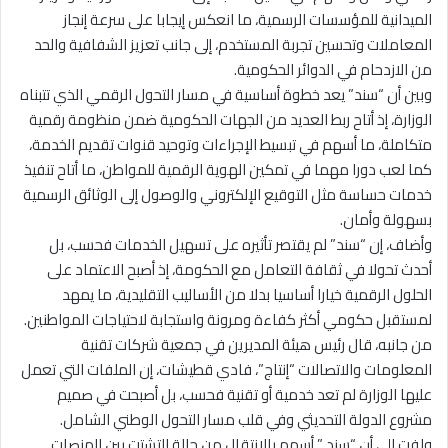
الميدانية للمؤسسات الرسمية، ما انعكس إيجابا على سرعة إنجاز
المعاملات وتحسين تجربة المستخدم، إلى جانب تعزيز الشفافية والحد
من الازدحام في الدوائر الحكومية.
وبين أن “سند” يعد خطوة أساسية في مسار التحول الرقمي الذي تتبناه
الوزارة، إذ أتاح ربط العديد من الجهات الحكومية ضمن منظومة رقمية
متكاملة، ما أسهم في تبسيط الإجراءات وتوحيد قنوات تقديم الخدمة،
كما لعب دورا مهما في تمكين الهوية الرقمية للمواطن، ما أتاح تنفيذ
خدمات حساسة مثل التوقيع الإلكتروني والوصول إلى الوثائق الرسمية
بسهولة وأمان.
وأضاف، إن “سند” لم يقتصر تأثيره على تسهيل الخدمات فحسب، بل
أحدث تحولا في ثقافة التعامل مع الحكومة، إذ أصبح الاعتماد على
الحلول الرقمية خيارا أساسيا بدلا من الأساليب التقليدية، ما يمهد
لمستقبل حكومي أكثر كفاءة ومرونة واستجابة لاحتياجات المواطنين.
من جانبه، قال رئيس هيئة المديرين في جمعية شركات تقنية
المعلومات والاتصالات “إنتاج”، فادي قطيشات، إن الملفات التي تعمل
عليها الوزارة لم تعد خدمية أو تقنية فحسب، بل أصبحت في صميم
مشروع الدولة التحديثي وفي قلب مسار التحول الوطني الشامل.
ولفت الى أن “سند ” أسهم بالانتقال من حالة التشتت بين المنصات