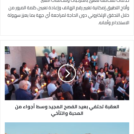
خدمات متكاملة تتعلق بالمركبات ومخالفات السير.
وأتاح التطبيق إمكانية تغيير رقم الهاتف وإعادة تعيين كلمة المرور من
خلال التحقق الإلكتروني دون الحاجة لمراجعة أي جهة بما يعزز سهولة
الاستخدام وأمانه.
ا
ل
ع
ق
ب
ة
ت
ح
ت
العقبة تحتفي بعيد الفصح المجيد وسط أجواء من
ف
ي
المحبة والتآخي
ب
ع
"
ي
س