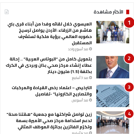
ة
2
الأكثر مشاهدة
ا
6
ل
العيسوي خلال لقائه وفدا من أبناء قرى بني
أ
هاشم من الزرقاء: الأردن يواصل ترسيخ
ر
حضوره العالمي برؤية ملكية تستشرف
د
المستقبل
ن
ي
منذ أسبوع واحد
ة
بتمويل كامل من “البوتاس العربية” .. إحالة
عطاء إنشاء مركز صحي بذان وبردى في الكرك
بكلفة (1.5) مليون دينار
منذ 3 أسابيع
الترخيص – اعتماد رخص القيادة والمركبات
والتصاريح الكترونيا” -تفاصيل
منذ أسبوعين
زين تواصل شراكتها مع جمعية “همّتنا صحة”
لدعم استدامة مركز صحي الأميرة بسمة
وتكرّم الفائزين بجائزة الموظف المثالي
منذ 4 أسابيع