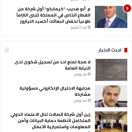
م. أبو هديب: “كيمابكو” أول شركة من
القطاع الخاص في المملكة تتبنى التزاماً
طوعياً لخفض انبعاثات أكسيد النيتروز
منذ 3 أسابيع
احدث الاخبار
لا صحة لمنع احد من تسجيل شكوى لدى
النيابة العامة
منذ يومين
مجابهة الاحتيال الإلكتروني مسؤولية
مشتركة
منذ يومين
زين أول شركة اتصالات تنال الاعتماد الدولي
المتكامل لأنظمة حماية البيانات وأمن
المعلومات واستمرارية الأعمال