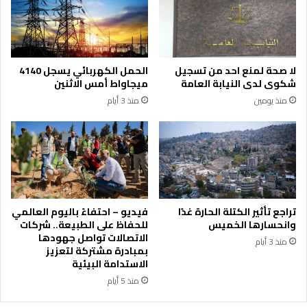
ل
ة
ي
ل
ا
ن
خ
ظ
ي
ا
لا صحة لمنع احد من تسجيل
الحمل الكهربائي يسجل 4140
ا
م
شكوى لدى النيابة العامة
ميجاواط أمس الاثنين
ر
"
منذ يومين
منذ 3 أيام
ا
ح
س
ك
ت
ي
ر
م
ا
"
ت
م
ي
ن
ج
ذ
تراجع تأثير الكتلة الحارة غدًا
فيديو – احتفاءً باليوم العالمي
ي
ب
وانحسارها الخميس
للحفاظ على الطبيعة.. شركات
ل
د
الاتصالات تواصل جهودها
منذ 3 أيام
ل
ا
بمبادرة مشتركة لتعزيز
ص
الاستدامة البيئية
ي
ن
ة
منذ 5 أيام
ا
2
ع
0