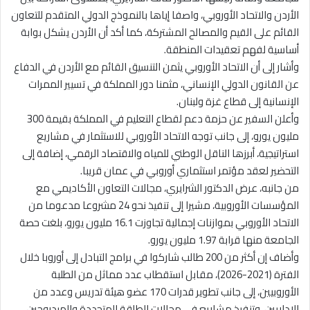
الأردن والاتحاد الأوروبي، واصفا إياها بالنموذج الدولي المتقدم للتعاون
القائم على القيم والمصالح المشتركة، كما أكد أن الأردن يشكل بوابة
أساسية لفهم تعقيدات المنطقة.
وأشار إلى أن الاتحاد الأوروبي يثمن التنسيق القائم مع الأردن في الدفاع
عن القانون الدولي الإنساني، مثمنا دور المملكة في تسيير الممرات
الإنسانية إلى قطاع غزة ولبنان.
وأعلن السفير عن حزمة دعم لقطاع التعليم في المملكة بقيمة 300
مليون يورو، إلى جانب توجه الاتحاد الأوروبي للاستثمار في مشاريع
استراتيجية، أبرزها الناقل الوطني للمياه والاقتصاد الرقمي، إضافة إلى
التحضير لعقد مؤتمر استثماري أوروبي في عمان قريبا.
من جانبه، عرض الدكتور الشرايري، مجالات التعاون الأكاديمي مع
المؤسسات الأوروبية، مشيرا إلى تنفيذ نحو 24 مشروعا مدعوما من
الاتحاد الأوروبي بموازنات إجمالية تجاوزت 16.1 مليون يورو، بلغت حصة
الجامعة منها قرابة 1.97 مليون يورو.
وأضاف إن أكثر من 200 طالب شاركوا في برامج التبادل إلى أوروبا خلال
الفترة (2021-2026)، مقابل استقطاب عدد مماثل من الطلبة
الأوروبيين، إلى جانب تطوير قدرات 170 عضو هيئة تدريس وعدد من
الإداريين، وتنفيذ مشاريع في مجالات الطاقة المتجددة والهيدروجين