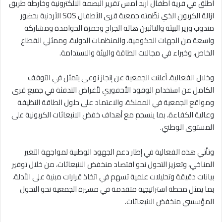
اطلق في قرية اطفال اربد امس تقرير البصمة الالكترونية وخارطة طريق
ازالة الكربون الذي نظّمته جمعية قرى الأطفال SOS الأردنية بحضور
مندوب وزير البيئة والنائبين هاله الجراح وحمزة الحوامدة ومشاركة
واسعة من الجهات الحكومية، والمنظمات الدولية، وممثلي القطاع
الخاص، وخبراء في مجالات الطاقة والبيئة والاستدامة.
وخلال الفعالية، أعلنت الجمعية عن إنجاز نوعي يتمثل في التوقف
الكامل عن استخدام الوقود الأحفوري لأغراض التدفئة في جميع قرى
ومواقع الجمعية في المملكة، والاعتماد على حلول الطاقة النظيفة
وعالية الكفاءة، بما ينسجم مع أهداف خفض الانبعاثات الكربونية على
المستوى الوطني.
وتأتي هذه الفعالية في إطار دعم الجهود الوطنية لمواجهة التغير
المناخي، وتعزيز التحول نحو اقتصاد منخفض الانبعاثات، من خلال توفير
بيانات دقيقة وتحليلات علمية تسهم في اتخاذ قرارات مبنية على الأدلة،
بما يمثل محطة استراتيجية متقدمة في مسيرة الجمعية نحو التحول
المؤسسي منخفض الانبعاثات.