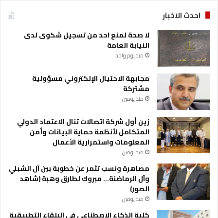
ل
ي
احدث الاخبار
و
م
لا صحة لمنع احد من تسجيل شكوى لدى
النيابة العامة
منذ يوم واحد
مجابهة الاحتيال الإلكتروني مسؤولية
مشتركة
منذ يومين
زين أول شركة اتصالات تنال الاعتماد الدولي
المتكامل لأنظمة حماية البيانات وأمن
المعلومات واستمرارية الأعمال
منذ يومين
مصاهرة ونسب تثمر عن خطوبة بين آل الشبلي
وآل الرماضنة… مبروك لطارق وهبة (شاهد
الصور)
منذ يومين
كلية الذكاء الاصطناعي في البلقاء التطبيقية