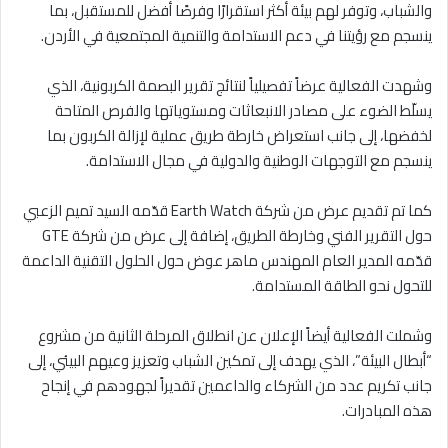
والشباب، وتوفر لهم بيئة أكثر استقرارًا وفرصًا أفضل للمستقبل، بما
ينسجم مع رؤيتنا في دعم الاستدامة والتنمية المجتمعية في الأردن.
وشهدت الفعالية عرضاً تفصيلياً لنتائج تقرير البصمة الكربونية، الذي
يسلّط الضوء على مصادر الانبعاثات ومستوياتها والفرص المتاحة
لخفضها، إلى جانب استعراض خارطة طريق عملية لإزالة الكربون بما
ينسجم مع التوجهات الوطنية والدولية في مجال الاستدامة.
كما تم تقديم عرض من شركة Earth Watch قدّمه السيد تميم الزعبي
حول التقرير الفني وخارطة الطريق، إضافة إلى عرض من شركة GTE
قدّمه المدير العام المهندس ماهر عوض حول الحلول التقنية الداعمة
للتحول نحو الطاقة المستدامة.
وشملت الفعالية أيضاً الإعلان عن انطلاق المرحلة الثانية من مشروع
“أبطال البيئة”، الذي يهدف إلى تمكين الشباب وتعزيز وعيهم البيئي، إلى
جانب تكريم عدد من الشركاء والداعمين تقديراً لجهودهم في إنجاح
هذه المبادرات.