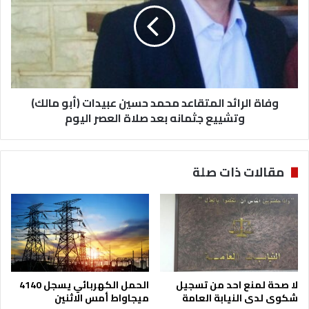
ا
ا
ة
ل
ا
ي
ل
ا
ر
ت
ا
ا
ئ
ل
وفاة الرائد المتقاعد محمد حسين عبيدات (أبو مالك)
د
م
ا
وتشييع جثمانه بعد صلاة العصر اليوم
ع
ل
ر
م
ض
ت
مقالات ذات صلة
ا
ق
ل
ا
و
ع
ط
د
ن
م
ي
ح
ف
م
ي
د
لا صحة لمنع احد من تسجيل
الحمل الكهربائي يسجل 4140
م
ح
شكوى لدى النيابة العامة
ميجاواط أمس الاثنين
د
س