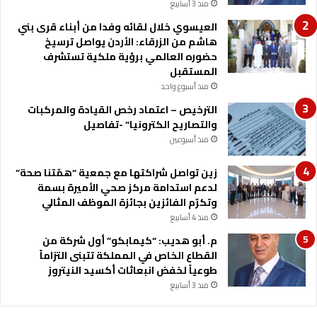
.
منذ 3 أسابيع
ي
ع
العيسوي خلال لقائه وفدا من أبناء قرى بني
ج
هاشم من الزرقاء: الأردن يواصل ترسيخ
ث
حضوره العالمي برؤية ملكية تستشرف
م
المستقبل
ا
منذ أسبوع واحد
ن
الترخيص – اعتماد رخص القيادة والمركبات
ه
والتصاريح الكترونيا” -تفاصيل
ب
ع
منذ أسبوعين
د
ص
زين تواصل شراكتها مع جمعية “همّتنا صحة”
ل
لدعم استدامة مركز صحي الأميرة بسمة
ا
وتكرّم الفائزين بجائزة الموظف المثالي
ة
منذ 4 أسابيع
ا
م. أبو هديب: “كيمابكو” أول شركة من
ل
القطاع الخاص في المملكة تتبنى التزاماً
ع
طوعياً لخفض انبعاثات أكسيد النيتروز
ص
منذ 3 أسابيع
ر
ا