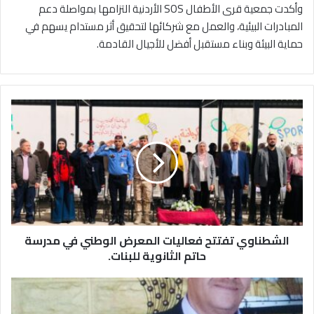
وأكدت جمعية قرى الأطفال SOS الأردنية التزامها بمواصلة دعم
المبادرات البيئية، والعمل مع شركائها لتحقيق أثر مستدام يسهم في
حماية البيئة وبناء مستقبل أفضل للأجيال القادمة.
ا
ل
ش
ط
ن
ا
و
ي
ت
الشطناوي تفتتح فعاليات المعرض الوطني في مدرسة
ف
ت
حاتم الثانوية للبنات.
ت
ح
و
ف
ف
ع