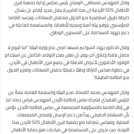
وقال المهندس مصطفى الوشاح، رئيس مجلس إدارة جمعية قرى
الأطفال SOS الأردنية ان هذا التقرير لا يمثل مجرد أرقام، بل يشكل
خارطة طريق استراتيجية نحو التحول منخفض الانبعاثات، ويجسد التزامنا
المؤسسي بتوفير بيئة آمنة وصحية لأطفالنا، والمساهمة الفاعلة في
دعم جهود الاستدامة على المستوى الوطني.
وقال الدكتور جهاد السواعير مسعد امين عام وزارة البيئة “اننا اليوم لا
نحتفل فقط بإغلاق آخر بويلر، بل نعلن بفخر التوقف الكامل عن استخدام
الوقود الأحفوري لأغراض التدفئة في جميع قرى الأطفال في الأردن،
في خطوة تعكس التزامًا وطنيًا حقيقيًا بخفض الانبعاثات وتعزيز التحول
نحو الطاقة النظيفة”.
وقال المهندس محمد القضاة، مدير البيئة والسلامة العامة، نيابةً عن
الرئيس التنفيذي لشركة نبراس للطاقة الأردن المهندس فراس حماد اننا
في إطار التزامنا بالمسؤولية المجتمعية في نبراس للطاقة الأردن، نؤمن
بأن الاستثمار الحقيقي يبدأ من دعم الإنسان وتمكين المجتمعات
المحلية. وتعكس شراكتنا مع جمعية قرى الأطفال SOS الأردن هذا
التوجه، حيث نحرص على المساهمة في مبادرات تعزز حماية الأطفال