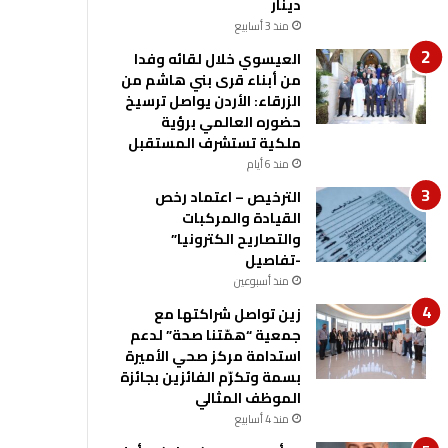
دينار
منذ 3 أسابيع
العيسوي خلال لقائه وفدا
من أبناء قرى بني هاشم من
الزرقاء: الأردن يواصل ترسيخ
حضوره العالمي برؤية
ملكية تستشرف المستقبل
منذ 6 أيام
الترخيص – اعتماد رخص
القيادة والمركبات
والتصاريح الكترونيا”
-تفاصيل
منذ أسبوعين
زين تواصل شراكتها مع
جمعية “همّتنا صحة” لدعم
استدامة مركز صحي الأميرة
بسمة وتكرّم الفائزين بجائزة
الموظف المثالي
منذ 4 أسابيع