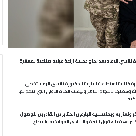
 نانسي الرقاد بعد نجاح عملية زراعة قرنية صناعية لمعمّرة
ة فائقة استطاعت البارعة الدكتورة نانسي الرقاد تخطي
وفضلها بالنجاح الباهر وليست المره الاولى التي تنجح بها
كيد .
ونعتز به وبمنتسبية البارعين المثابرين القادرين للوصول
بير وهذه العقول النيرة والايادي الفولاذيه والابداع