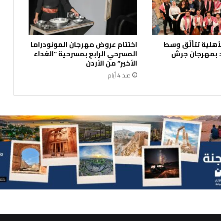
ة
ت
ر
ع
أهلية تتألّق وسط
اختتام عروض مهرجان المونودراما
ى
 بمهرجان جرش
المسرحي الرابع بمسرحية “الغداء
ا
الأخير” من الأردن
ح
منذ 4 أيام
ت
ف
ا
ل
ج
م
ع
ي
ت
ي
ق
ل
ق
ي