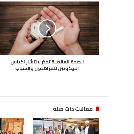
ا
ل
ص
ح
ة
ا
ل
ع
ا
الصحة العالمية تحذر لانتشار اكياس
ل
م
النيكوتين للمراهقين والشباب
ي
ة
ت
ح
ذ
ر
مقالات ذات صلة
ل
ا
ن
ت