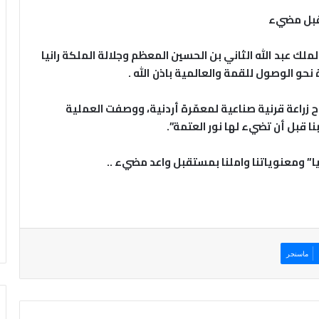
تقبل مضيء
لملك عبد الله الثاني بن الحسين المعظم وجلالة الملكة رانيا
و الوصول للقمة والعالمية باذن الله .
اح زراعة قرنية صناعية لمعمّرة أردنية، ووصفت العملية
ا قبل أن تضيء لها نور العتمة”.
ليا” ومعنوياتنا واملنا بمستقبل واعد مضيء ..
ماسنجر