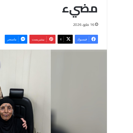
مضيء
16 مايو، 2026
فيسبوك
‫X
بينتيريست
ماسنجر