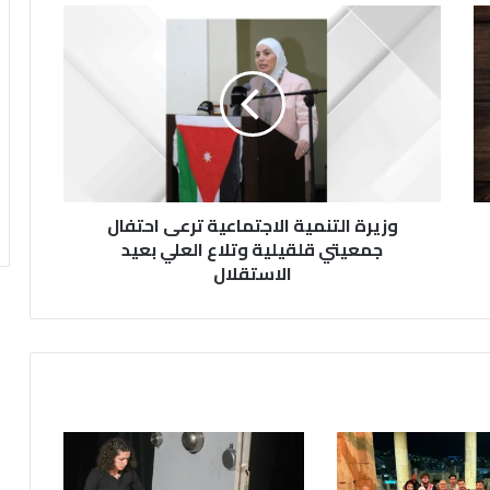
و
ز
ي
ر
ة
ا
ل
ت
ن
وزيرة التنمية الاجتماعية ترعى احتفال
م
ي
جمعيتي قلقيلية وتلاع العلي بعيد
ة
الاستقلال
ا
ل
ا
ج
ت
م
ا
ع
ي