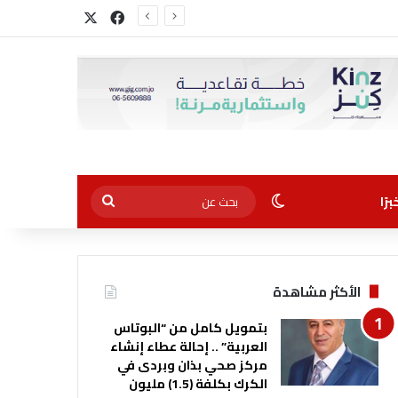
‫X
فيسبوك
الوضع المظلم
بحث
رًا
عن
الأكثر مشاهدة
بتمويل كامل من “البوتاس
العربية” .. إحالة عطاء إنشاء
مركز صحي بذان وبردى في
الكرك بكلفة (1.5) مليون