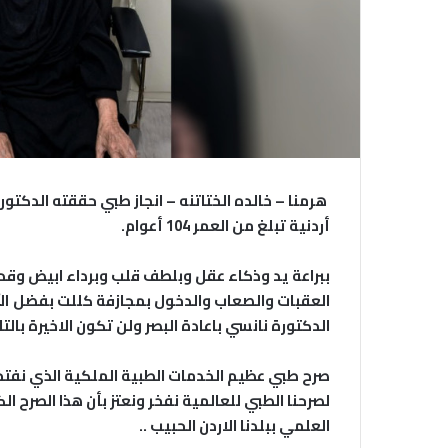
هرمنا – خالده الختاتنه – انجاز طبي حققته الدكتورة
أردنية تبلغ من العمر 104 أعوام.
ببراعة يد وذكاء عقل وبلطف قلب وبرداء ابيض وقدر
العقبات والصعاب والدخول بمجازفة كللت بفضل الله 
الدكتورة نانسي باعادة البصر ولن تكون الاخيرة بالتا
صرح طبي عظيم الخدمات الطبية الملكية الذي نفتخر 
لصرحنا الطبي للعالمية نفخر ونعتز بأن هذا الصرح الك
العلمي ببلدنا الاردن الحبيب ..