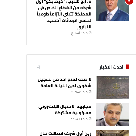
م. أبو هديب: “كيمابكو” أول
شركة من القطاع الخاص في
المملكة تتبنى التزاماً طوعياً
لخفض انبعاثات أكسيد
النيتروز
منذ 3 أسابيع
احدث الاخبار
لا صحة لمنع احد من تسجيل
شكوى لدى النيابة العامة
منذ 5 ساعات
مجابهة الاحتيال الإلكتروني
مسؤولية مشتركة
منذ 11 ساعة
زين أول شركة اتصالات تنال