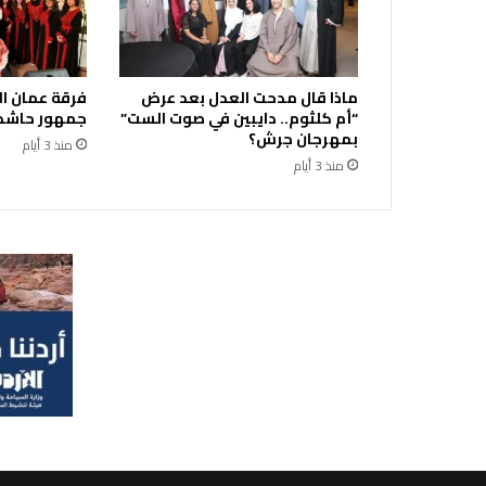
ش
ا
ر
ا
ماذا قال مدحت العدل بعد عرض
فرقة عمان ال
ك
“أم كلثوم.. دايبين في صوت الست”
جمهور حاشد
ي
بمهرجان جرش؟
ا
منذ 3 أيام
منذ 3 أيام
س
ا
ل
ن
ي
ك
و
ت
ي
ن
ل
ل
م
ر