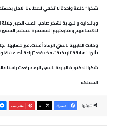
شكرا” كلمة واحدة لا تكفي لاعطاءنا الامل بمس
وبالبداية والنهاية نشكر صاحب القلب الكبير جلالة ا
لاهتمامهم ومتابعتهم المستمرة لتستمر المسيرة نح
وكانت الطبيبة نانسي الرقاد أعلنت، عبر حسابها، نج
بأنها “سابقة تاريخية”، مضيفة: “زراعة أضاءت قلوبن
شكرا الدكتورة البارعة نانسي الرقاد رفعت راسنا عا
المملكة
شاركها
فيسبوك
‫X
بينتيريست