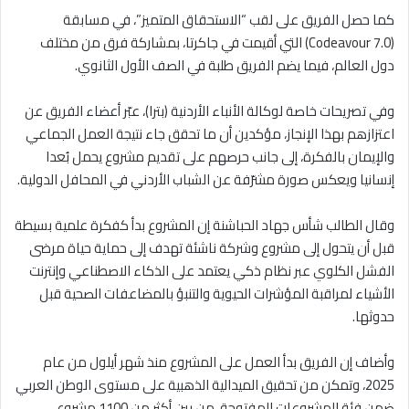
كما حصل الفريق على لقب “الاستحقاق المتميز”، في مسابقة
(Codeavour 7.0) التي أقيمت في جاكرتا، بمشاركة فرق من مختلف
دول العالم، فيما يضم الفريق طلبة في الصف الأول الثانوي.
وفي تصريحات خاصة لوكالة الأنباء الأردنية (بترا)، عبّر أعضاء الفريق عن
اعتزازهم بهذا الإنجاز، مؤكدين أن ما تحقق جاء نتيجة العمل الجماعي
والإيمان بالفكرة، إلى جانب حرصهم على تقديم مشروع يحمل بُعدا
إنسانيا ويعكس صورة مشرّفة عن الشباب الأردني في المحافل الدولية.
وقال الطالب شأس جهاد الحباشنة إن المشروع بدأ كفكرة علمية بسيطة
قبل أن يتحول إلى مشروع وشركة ناشئة تهدف إلى حماية حياة مرضى
الفشل الكلوي عبر نظام ذكي يعتمد على الذكاء الاصطناعي وإنترنت
الأشياء لمراقبة المؤشرات الحيوية والتنبؤ بالمضاعفات الصحية قبل
حدوثها.
وأضاف إن الفريق بدأ العمل على المشروع منذ شهر أيلول من عام
2025، وتمكن من تحقيق الميدالية الذهبية على مستوى الوطن العربي
ضمن فئة المشروعات المفتوحة، من بين أكثر من 1100 مشروع