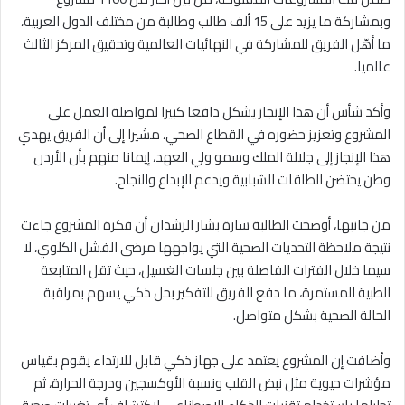
وبمشاركة ما يزيد على 15 ألف طالب وطالبة من مختلف الدول العربية،
ما أهّل الفريق للمشاركة في النهائيات العالمية وتحقيق المركز الثالث
عالميا.
وأكد شأس أن هذا الإنجاز يشكل دافعا كبيرا لمواصلة العمل على
المشروع وتعزيز حضوره في القطاع الصحي، مشيرا إلى أن الفريق يهدي
هذا الإنجاز إلى جلالة الملك وسمو ولي العهد، إيمانا منهم بأن الأردن
وطن يحتضن الطاقات الشبابية ويدعم الإبداع والنجاح.
من جانبها، أوضحت الطالبة سارة بشار الرشدان أن فكرة المشروع جاءت
نتيجة ملاحظة التحديات الصحية التي يواجهها مرضى الفشل الكلوي، لا
سيما خلال الفترات الفاصلة بين جلسات الغسيل، حيث تقل المتابعة
الطبية المستمرة، ما دفع الفريق للتفكير بحل ذكي يسهم بمراقبة
الحالة الصحية بشكل متواصل.
وأضافت إن المشروع يعتمد على جهاز ذكي قابل للارتداء يقوم بقياس
مؤشرات حيوية مثل نبض القلب ونسبة الأوكسجين ودرجة الحرارة، ثم