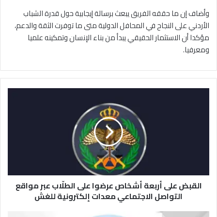
وأضاف إن ما حققه الفريق يبعث برسالة إيجابية حول قدرة الشباب
الأردني على النجاح في المحافل الدولية متى ما توفرت الثقة والدعم،
مؤكدا أن الاستثمار الحقيقي يبدأ من بناء الإنسان وتمكينه علميا
ومعرفيا.
ا
ل
ق
ب
ض
ع
ل
ى
أ
القبض على أربعة أشخاص عرضوا على الطلّاب عبر مواقع
ر
ب
التواصل الاجتماعي معدات إلكترونية للغش
ع
ة
و