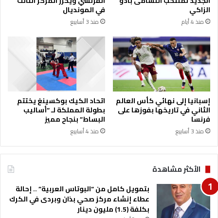
الجديد لمنتخب النشامى بادو
الفرنسي ويحرز المركز الثالث
ر
م
الزاكي
في المونديال
م
ة
منذ 4 أيام
منذ 3 أسابيع
و
ا
ق
ع
ا
ل
ت
و
إسبانيا إلى نهائي كأس العالم
اتحاد الكيك بوكسينغ يختتم
ا
الثاني في تاريخها بفوزها على
بطولة المملكة لـ “أساليب
ص
فرنسا
البساط” بنجاح مميز
ل
منذ 3 أسابيع
منذ 4 أسابيع
ا
ل
ا
الأكثر مشاهدة
ج
ت
بتمويل كامل من “البوتاس العربية” .. إحالة
م
عطاء إنشاء مركز صحي بذان وبردى في الكرك
ا
بكلفة (1.5) مليون دينار
ع