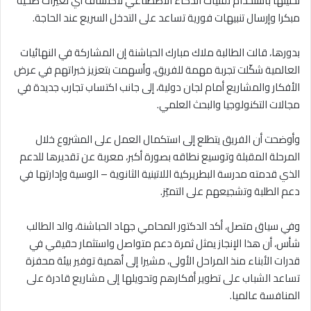
تحليلها باستخدام تقنيات الذكاء الاصطناعي لاكتشاف أي تغيرات صحية
مبكرا وإرسال تنبيهات فورية تساعد على التدخل السريع عند الحاجة.
بدورها، قالت الطالبة ملاك مبارك الحباشنة إن المشاركة في النهائيات
العالمية شكّلت تجربة مهمة للفريق، وأسهمت بتعزيز خبراتهم في عرض
الأفكار والمشاريع أمام لجان دولية، إلى جانب اكتساب تجارب جديدة في
مجالات التكنولوجيا والبحث العلمي.
وأوضحت أن الفريق يتطلع إلى استكمال العمل على المشروع خلال
المرحلة المقبلة وتوسيع نطاقه بصورة أكبر، معربة عن تقديرها للدعم
الذي قدمته مدرسة البطريركية اللاتينية الثانوية – الوسية وإدارتها في
دعم الطلبة وتشجيعهم على التميّز.
وفي سياق متصل، أكد الدكتور المحامي جهاد الحباشنة، والد الطالب
شأس، أن هذا الإنجاز يمثل ثمرة دعم متواصل واستثمار حقيقي في
قدرات الأبناء منذ المراحل الأولى، مشيرا إلى أهمية توفير بيئة محفزة
تساعد الشباب على تطوير أفكارهم وتحويلها إلى مشاريع قادرة على
المنافسة عالميا.