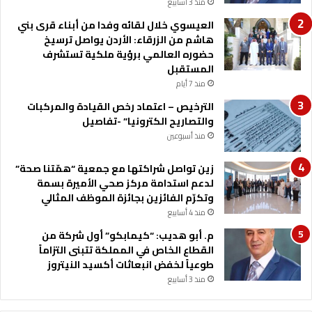
ي
منذ 3 أسابيع
م
العيسوي خلال لقائه وفدا من أبناء قرى بني
ع
هاشم من الزرقاء: الأردن يواصل ترسيخ
د
حضوره العالمي برؤية ملكية تستشرف
ا
المستقبل
ت
منذ 7 أيام
إ
ل
الترخيص – اعتماد رخص القيادة والمركبات
ك
والتصاريح الكترونيا” -تفاصيل
ت
منذ أسبوعين
ر
و
زين تواصل شراكتها مع جمعية “همّتنا صحة”
ن
لدعم استدامة مركز صحي الأميرة بسمة
ي
وتكرّم الفائزين بجائزة الموظف المثالي
ة
منذ 4 أسابيع
ل
م. أبو هديب: “كيمابكو” أول شركة من
ل
القطاع الخاص في المملكة تتبنى التزاماً
غ
طوعياً لخفض انبعاثات أكسيد النيتروز
ش
منذ 3 أسابيع