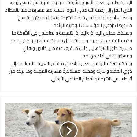
الإدارة والمدير العام الأسبق للشركة المرحوم المهندس عيسى أيوب،
الذي انتقل إلى رحمة الله تعالى اليوم السبت، بعد مسيرة حافلة بالعطاء
والعمل، أسهم خلالها في خدمة الشركة وتعزيز مسيرتها وترسيخ
حضورها كإحدى المؤسسات الوطنية الرائدة.
ويستذكر مجلس الإدارة والإدارة التنفيذية والعاملون في الشركة ما
قدّمه الفقيد من جهود وإنجازات خلال سنوات عمله، ودوره في دعم
مسيرة تطور الشركة، إلى جانب ما عُرف عنه من إخلاصٍ وتفانٍ
ومسؤولية في أداء مهامه.
وتتقدّم شركة البوتاس العربية بأصدق مشاعر التعزية والمواساة إلى
ذوي الفقيد وأسرته ومحبيه، مستذكرةً مسيرته المهنية وما تركه من
أثرٍ طيب في الشركة والقطاع الصناعي الأردني
ت
ز
ا
ي
د