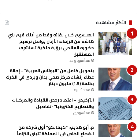
ق
ر
ط
الأكثر مشاهدة
ف
ل
العيسوي خلال لقائه وفدا من أبناء قرى بني
ف
هاشم من الزرقاء: الأردن يواصل ترسيخ
ي
حضوره العالمي برؤية ملكية تستشرف
ح
المستقبل
ر
ث
منذ أسبوع واحد
ا
بتمويل كامل من “البوتاس العربية” .. إحالة
عطاء إنشاء مركز صحي بذان وبردى في الكرك
بكلفة (1.5) مليون دينار
منذ 3 أسابيع
الترخيص – اعتماد رخص القيادة والمركبات
والتصاريح الكترونيا” -تفاصيل
منذ أسبوعين
م. أبو هديب: “كيمابكو” أول شركة من
القطاع الخاص في المملكة تتبنى التزاماً