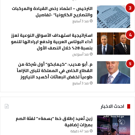
الترخيص – اعتماد رخص القيادة والمركبات
والتصاريح الكترونيا” -تفاصيل
منذ 3 أسابيع
استراتيجية استهداف الأسواق النوعية تعزز
أداء البوتاس العربية وتدفع ايراداتها للنمو
بنسبة 28% خلال النصف الأول
منذ أسبوعين
م. أبو هديب: “كيمابكو” أول شركة من
القطاع الخاص في المملكة تتبنى التزاماً
طوعياً لخفض انبعاثات أكسيد النيتروز
منذ 3 أسابيع
احدث الاخبار
زين تُعيد إطلاق خط “بسمة+” لفئة الصم
بميزات إضافية
منذ 47 دقيقة