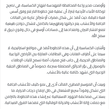
وأوضحت مدير زراعة المحافظة المهندسة ابتهاج الكساسبة، في تصريح
لوكالة الأنباء الأردنية (بترا)، أن عملية فتح خطوط النار تتم وفق أسس
فنية دقيقة، حيث تُنفذ على شكل ممرات أو شرائح عارية من النباتات
الجافة والأعشاب، يتم حراثتها وتطهيرها بالكامل، لتشكل حواجز طبيعية
تمنع انتشار النيران وامتدادها إلى مساحات أوسع في حال وقوع حريق لا
سمح الله.
وأشارت الكساسبة إلى أن هذه الخطوط تُنفذ في مواقع استراتيجية، لا
سيما على أطراف الغابات وفي النطاقات العازلة بين الأراضي الزراعية
والمناطق الحرجية، إلى جانب فتح ممرات آمنة تسمح لآليات الإطفاء
بالوصول إلى بؤر الحرائق المحتملة بسرعة، خصوصاً في المناطق الجبلية
الوعرة التي تشهد كثافة عالية بالأعشاب.
وبينت أن الموسم المطري الفائت أدى إلى نمو كثيف للأعشاب الجافة
التي تشكل وقوداً سريع الاشتعال في ظل ارتفاع درجات الحرارة، ما
يستدعي مضاعفة الجهود الاستباقية عبر إنشاء هذه الخطوط، بالتزامن
مع حملات إزالة الأعشاب والحراثة الوقائية التي تنفذها الفرق الميدانية.