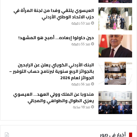
العيسوي يلتقي وفدا من لجنة المرأة في
حزب الاتحاد الوطني الأردني
منذ 53 دقيقة
حين حاولوا إبعاده… أصبح هو المشهد!
منذ 55 دقيقة
البنك الأردني الكويتي يعلن عن الرابحين
بالجوائز الربع سنوية لبرنامج حساب التوفير –
الجوائز لعام 2026
منذ 56 دقيقة
مندوبا عن الملك وولي العهد… العيسوي
يعزي الطوال والطواهي والمجالي
منذ 18 ساعة
أخبار في صور