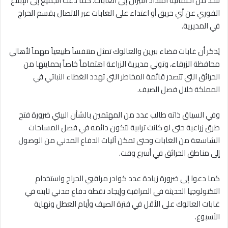
للحد من احتمالية امتداد النيران إلى الغابات. كما دعت الجميع إلى الإبلاغ
الفوري عن أي حريق أو اعتداء على الغابات عبر الاتصال بقسم الحراج
في المديرية.
يُذكر أن غابات قضاء بيرين والعالوك تمثل متنفساً طبيعياً مهماً لأهالي
محافظة الزرقاء، وتولي مديرية الزراعة اهتماماً خاصاً بحمايتها من
الحرائق التي تتصدر قائمة المخاطر التي تهدد الغطاء النباتي في
المملكة خلال فصل الصيف.
وفي السياق ذاته طالب عدد من المهتمين بالشأن البيئي ضرورة فتح
طرق زراعية حتى لو كانت ترابية لتكون دائمه في فصل المساحات
الشاسعة من الغابات وحتى تمكن آليات الدفاع المدني من الوصول
إلى مناطق الحرائق في أسرع وقت.
كما دعوا إلى ضرورة زيادة عدد كوادر مراقبي الحراج واستخدام
التكنولوجيا الحديثة في المراقبة وإيجاد نقطة دفاع مدني ثابته في
غابات العالوك على الأقل في فترة الصيف وأيام العطل ونهاية
الأسبوع.