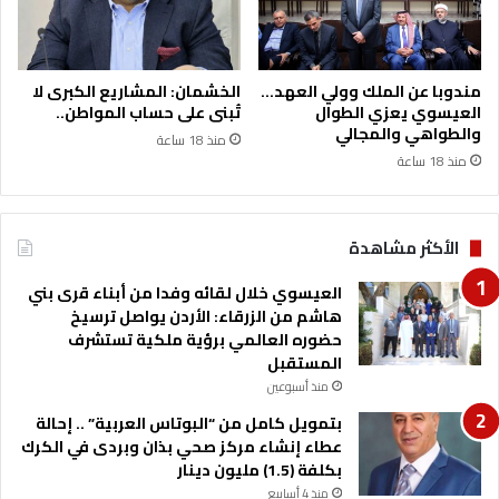
ب
ي
ع
ا
ي
د
د
ة
مندوبا عن الملك وولي العهد…
الخشمان: المشاريع الكبرى لا
ا
و
العيسوي يعزي الطوال
تُبنى على حساب المواطن..
ل
ا
والطواهي والمجالي
منذ 18 ساعة
ا
ل
منذ 18 ساعة
س
م
ت
ع
ق
ر
الأكثر مشاهدة
ل
ف
ا
ة
العيسوي خلال لقائه وفدا من أبناء قرى بني
ل
هاشم من الزرقاء: الأردن يواصل ترسيخ
حضوره العالمي برؤية ملكية تستشرف
المستقبل
منذ أسبوعين
بتمويل كامل من “البوتاس العربية” .. إحالة
عطاء إنشاء مركز صحي بذان وبردى في الكرك
بكلفة (1.5) مليون دينار
منذ 4 أسابيع