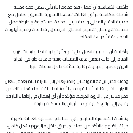
وأكدت الكساسبة أن أعمال فتح خطوط النار تأتي ضمن خطة وطنية
شاملة لمكافحة حرائق الغابات، تنفذها المديرية بالتنسيق الكامل مع
مديرية الدفاع المدني وبلدية بيرين الجديدة، حيث تم وضع خارطة عمل
محددة تقوم على تقسيم المناطق الحرجية إلى قطاعات وتحديد أولويات
التدخل وفقاً لدراسة المخاطر.
وأضافت أن المديرية تعمل على تجهيز آلياتها ونقاط الهايدرنت لتزويد
المياه، إلى جانب تفعيل غرف العمليات ورفع جاهزية طوافي الحراج
الذين يقومون بدوريات رقابية مكثفة طوال ساعات النهار.
ودعت مدير الزراعة المواطنين والمتنزهين إلى الالتزام التام بعدم إشعال
النيران داخل الغابات أو بالقرب من الأعشاب الجافة، لما يشكله ذلك من
خطر مباشر على الثروة الحرجية، مؤكدة أن أي إهمال في إطفاء النار قد
يؤدي إلى حرائق كارثية تهدد الأرواح والممتلكات والبيئة.
وناشدت الكساسبة المزارعين في المناطق المحاذية للغابات بضرورة
حراثة أراضيهم والتأكد من إخماد أي حريق داخل مزارعهم بشكل كامل،