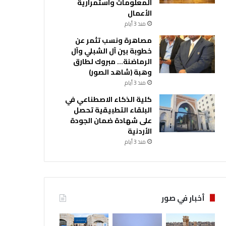
المعلومات واستمرارية
الأعمال
منذ 3 أيام
مصاهرة ونسب تثمر عن
خطوبة بين آل الشبلي وآل
الرماضنة… مبروك لطارق
وهبة (شاهد الصور)
منذ 3 أيام
كلية الذكاء الاصطناعي في
البلقاء التطبيقية تحصل
على شهادة ضمان الجودة
الأردنية
منذ 3 أيام
أخبار في صور