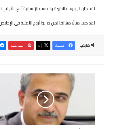
لقد كان لجهوده الكبيرة ولمسته الإنسانية أبلغ الأثر في نفوس
لقد كنت مثالًا مشرّفًا لمن ضربوا أروع الأمثلة في الإخلاص
شاركها
فيسبوك
‫X
بينتيريست
أ
ق
ت
ص
ا
د
ي
ا
ت