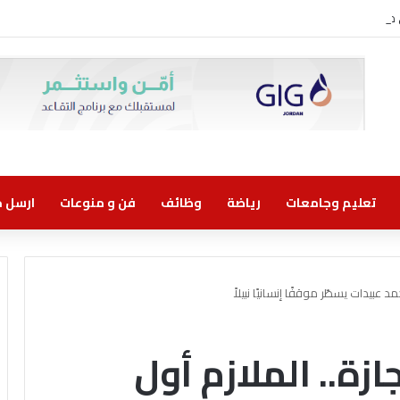
ني مسؤولية مشتركة
تعليم وجامعات
رياضة
وظائف
فن و منوعات
ارسل خب
عبيدات يسطّر موقفًا إنسانيًا نبيلاً
زة.. الملازم أول