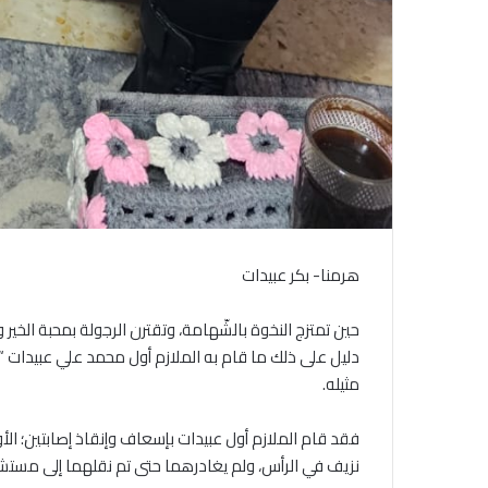
هرمنا- بكر عبيدات
حين تمتزج النخوة بالشّهامة، وتقترن الرجولة بمحبة الخير
دليل على ذلك ما قام به الملازم أول محمد علي عبيدات “أب
مثيله.
فقد قام الملازم أول عبيدات بإسعاف وإنقاذ إصابتين؛ ا
نزيف في الرأس، ولم يغادرهما حتى تم نقلهما إلى مستش