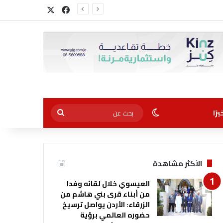
‫X
فيسبوك
الوضع المظلم
بحث
رًا
عن
الأكثر مشاهدة
العيسوي خلال لقائه وفدا
من أبناء قرى بني هاشم من
الزرقاء: الأردن يواصل ترسيخ
حضوره العالمي برؤية