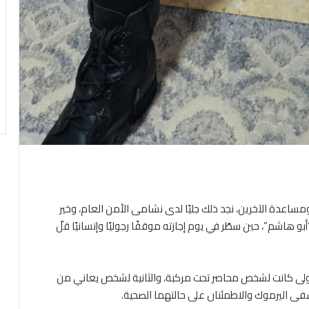
 ومساعدة الآخرين، نجد ذلك جليًا لدى نشامى الأمن العام، وخير
و هاشم”، حين سطّر في يوم إجازته موقفًا رجوليًا وإنسانيًا قلّ
لأولى كانت لشخص محاصر تحت مركبة، والثانية لشخص يعاني من
فى اليرموك والاطمئنان على حالتهما الصحية.