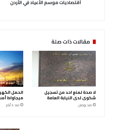
أقتصاديات موسم الأعياد في الأردن
م
و
س
م
ا
ل
أ
مقالات ذات صلة
ع
ي
ا
د
ف
ي
ا
ل
لا صحة لمنع احد من تسجيل
أ
شكوى لدى النيابة العامة
ميجاواط أمس 
ر
منذ يومين
منذ 4 أيام
د
ن