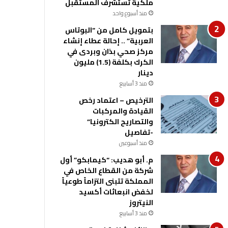
ملكية تستشرف المستقبل
منذ أسبوع واحد
بتمويل كامل من “البوتاس
العربية” .. إحالة عطاء إنشاء
مركز صحي بذان وبردى في
الكرك بكلفة (1.5) مليون
دينار
منذ 3 أسابيع
الترخيص – اعتماد رخص
القيادة والمركبات
والتصاريح الكترونيا”
-تفاصيل
منذ أسبوعين
م. أبو هديب: “كيمابكو” أول
شركة من القطاع الخاص في
المملكة تتبنى التزاماً طوعياً
لخفض انبعاثات أكسيد
النيتروز
منذ 3 أسابيع