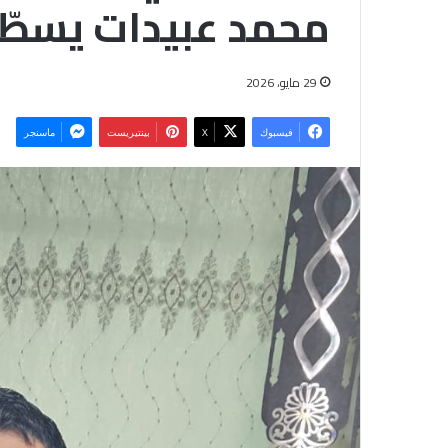
محمد عبيدات يسطّر مو
29 مايو، 2026
فيسبوك
‫X
بينتيريست
ماسنجر