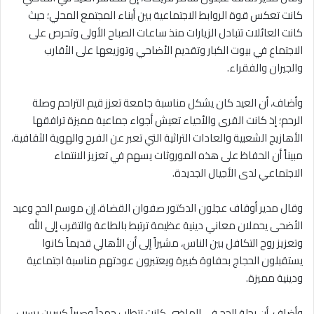
كانت تعكس قوة الروابط الاجتماعية بين أبناء المجتمع المحلي؛ حيث
كانت العائلات تتبادل الزيارات منذ ساعات الصباح الأولى وتحرص على
الاجتماع في بيوت الكبار وتقديم الأضاحي وتوزيعها على الأقارب
والجيران والفقراء.
وأضاف، أن العيد كان يشكل مناسبة جامعة تعزز قيم التراحم وصلة
الرحم؛ إذ كانت القرى والأحياء تعيش أجواء جماعية مميزة ترافقها
الأهازيج الشعبية والعادات التراثية التي تعبر عن الفرح والهوية الثقافية،
مبيناً أن الحفاظ على هذه الموروثات يسهم في تعزيز الانتماء
الاجتماعي لدى الأجيال الجديدة.
وقال مدير أوقاف عجلون الدكتور صفوان القضاة، إن موسم الحج وعيد
الأضحى يحملان معاني دينية عظيمة ترتبط بالطاعة والتقرب إلى الله
وتعزيز روح التكافل بين الناس، مشيراً إلى أن الأهالي قديماً كانوا
يستقبلون الحجاج بحفاوة كبيرة ويعتبرون عودتهم مناسبة اجتماعية
ودينية مميزة.
وأضاف، أن رحلة الحج في الماضي كانت تتطلب جهداً وصبراً كبيرين بسبب