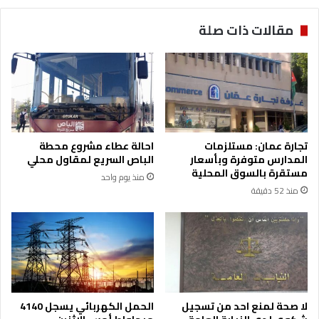
ر
-
ا
ا
مقالات ذات صلة
ئ
ل
ي
د
ل
ك
ي
ت
ة
و
ع
ر
ل
ب
ى
ش
تجارة عمان: مستلزمات
احالة عطاء مشروع محطة
ج
ا
المدارس متوفرة وبأسعار
الباص السريع لمقاول محلي
ن
ر
مستقرة بالسوق المحلية
منذ يوم واحد
و
ا
منذ 52 دقيقة
ب
ل
ي
خ
ل
ت
ب
ا
ن
ت
ا
ن
ن
ة
-
لا صحة لمنع احد من تسجيل
الحمل الكهربائي يسجل 4140
م