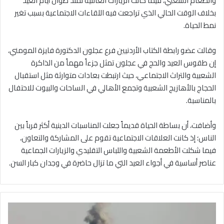
والطعام الشعبي، فيما كانت الزيارات العائلية تمتد طوال أيام العيد
بخلاف الوقت الحالي الذي تراجعت فيه اللقاءات الاجتماعية بسبب تغير
نمط الحياة.
وقالت عضو رابطة الكتاب الأردنيين فرع عجلون الدكتورة فايزة المومني،
إن طقوس العيد والحج في عجلون تمثل جزءاً مهماً من الذاكرة
الشعبية والتراث الاجتماعي، حيث ارتبطت بعادات متوارثة مثل استقبال
الحجاج بالأهازيج الشعبية وتجمع الأهالي في الساحات والبيوت للاحتفال
بالمناسبة.
وأضافت، أن بساطة الحياة قديماً جعلت المناسبات الدينية أكثر قرباً بين
الناس؛ إذ كانت العلاقات الاجتماعية تقوم على المشاركة والتعاون،
فيما شكلت الأطعمة الشعبية واللباس التقليدي والزيارات الجماعية
عناصر أساسية في أجواء العيد التي ما تزال حاضرة في وجدان كبار السن.
1
0