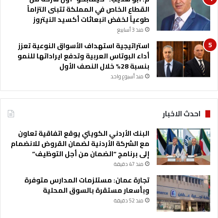
القطاع الخاص في المملكة تتبنى التزاماً
طوعياً لخفض انبعاثات أكسيد النيتروز
منذ 3 أسابيع
استراتيجية استهداف الأسواق النوعية تعزز
أداء البوتاس العربية وتدفع ايراداتها للنمو
بنسبة 28% خلال النصف الأول
منذ أسبوع واحد
احدث الاخبار
البنك الأردني الكويتي يوقع اتفاقية تعاون
مع الشركة الأردنية لضمان القروض للانضمام
إلى برنامج “الضمان من أجل التوظيف”
منذ 47 دقيقة
تجارة عمان: مستلزمات المدارس متوفرة
وبأسعار مستقرة بالسوق المحلية
منذ 52 دقيقة