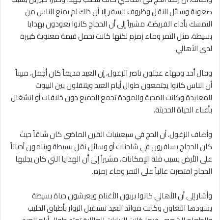
صعوبة وسائل النقل وظروف السفر إلا أن ذلك لم يمنع الناس من
التمسك بأداء الفريضة، مشيراً إلى أن الحجاج كانوا يعودون بهدايا
بسيطة، مثل التمر وماء زمزم لكنها كانت تحمل قيمة معنوية كبيرة
لدى الأهالي.
وقال أحد وجهاء عجلون ناصر الزغول، إن العيد قديماً كان أجمل، مبيناً
أن الناس كانوا يجتمعون طوال أيام العيد ويتنقلون بين البيوت
للمعايدة وكانت المحبة والمودة تجمع الجميع دون خلافات أو انشغال
بأعباء الحياة الحديثة.
وأضاف الزغول، أن الحج في سبعينيات القرن الماضي كان شاقاً حيث
كان الحجاج يسافرون في شاحنات أو وسائل نقل بسيطة وينامون أحياناً
على الأرض بسبب قلة الإمكانات، مشيراً إلى أن الهدايا التي كان يجلبها
الحجاج اقتصرت غالباً على التمر وماء زمزم.
وأشار إلى أن الأهالي كانوا يربون الأغنام ويعيشون حياة بسيطة
يسودها التعاون وكانت موائد العيد تستقبل الزوار بأطباق الحليب