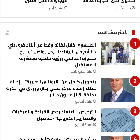
شكوى لدى النيابة العامة
ميجاواط أمس الاثنين
ر
منذ 4 أيام
منذ 5 أيام
ك
ز
ص
ح
الأكثر مشاهدة
ي
ش
العيسوي خلال لقائه وفدا من أبناء قرى بني
ف
هاشم من الزرقاء: الأردن يواصل ترسيخ
ا
حضوره العالمي برؤية ملكية تستشرف
ب
المستقبل
د
منذ أسبوع واحد
ر
بتمويل كامل من “البوتاس العربية” .. إحالة
ا
عطاء إنشاء مركز صحي بذان وبردى في الكرك
ن
بكلفة (1.5) مليون دينار
منذ 3 أسابيع
الترخيص – اعتماد رخص القيادة والمركبات
والتصاريح الكترونيا” -تفاصيل
منذ 3 أسابيع
م. أبو هديب: “كيمابكو” أول شركة من