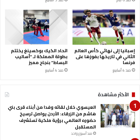
ب
ح
ا
ف
ل
ي
ع
م
ا
س
ص
ت
ف
ش
ة
ف
إسبانيا إلى نهائي كأس العالم
اتحاد الكيك بوكسينغ يختتم
ا
ى
الثاني في تاريخها بفوزها على
بطولة المملكة لـ “أساليب
ل
ا
فرنسا
البساط” بنجاح مميز
ا
ل
منذ 4 أسابيع
منذ 4 أسابيع
س
ز
ت
ر
و
ق
ا
الأكثر مشاهدة
ا
ئ
ء
ي
العيسوي خلال لقائه وفدا من أبناء قرى بني
ا
ة
هاشم من الزرقاء: الأردن يواصل ترسيخ
ل
"
حضوره العالمي برؤية ملكية تستشرف
ح
ج
المستقبل
ك
ا
و
منذ أسبوع واحد
ن