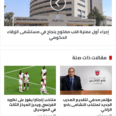
ت
ء
ا
أ
ل
و
ر
ل
ح
ع
ل
إجراء أول عملية قلب مفتوح بنجاح في مستشفى الزرقاء
م
ا
ل
الحكومي
ت
ي
ا
ة
ل
ق
مقالات ذات صلة
ج
ل
و
ب
ي
م
ة
ف
م
ت
ع
و
ا
ح
ق
ب
مؤتمر صحفي لتقديم المدرب
منتخب إنجلترا يفوز على نظيره
ت
ن
الجديد لمنتخب النشامى بادو
الفرنسي ويحرز المركز الثالث
ر
ج
الزاكي
في المونديال
ا
ا
منذ 6 أيام
منذ 3 أسابيع