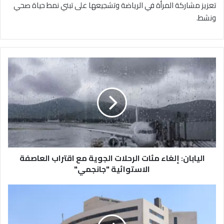
تعزيز مشاركة المرأة في الرياضة وتشجيعها على تبني نمط حياة صحي
ونشط.
ا
ل
ي
ا
ب
ا
ن
:
إ
اليابان: إلغاء مئات الرحلات الجوية مع اقتراب العاصفة
ل
غ
الاستوائية "جانجمي"
ا
ء
إ
م
ج
ئ
ر
ا
ا