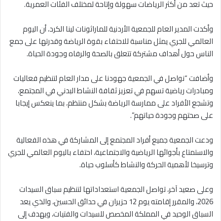
حيث تعد من أكثر الرياضات سهولة وإتاحة لمختلف الفئات العمرية.
وأكدت المدير العام للجمعية الأردنية للماراثونات لينا الكرد، أن اليوم
العالمي للجري يمثل مناسبة للاحتفاء بقوة الرياضة وقدرتها على جمع
الناس حول أهداف مشتركة تتعلق بالصحة والرفاه وجودة الحياة.
وأضافت “نواصل في الجمعية جهودنا على مدار العام لتنظيم فعاليات
ومبادرات رياضية تسهم في تعزيز ثقافة النشاط البدني في المجتمع،
وتشجع الأفراد على ممارسة الرياضة بشكل منتظم، بما ينعكس إيجابا
على صحتهم وجودة حياتهم”.
ودعت الجمعية جميع أفراد المجتمع إلى المشاركة في هذه الفعالية
والاستمتاع بأجوائها الرياضية والاجتماعية، احتفاء باليوم العالمي للجري
وترسيخا لأهمية الحركة والنشاط كأسلوب حياة.
وعلى صعيد آخر، تواصل الجمعية استعداداتها لتنظيم سباق السيدات
2026، والمقرر إقامته يوم 12 حزيران في حدائق الحسين، والذي يعد
السباق الوحيد في المملكة المخصص للسيدات والفتيات، ويهدف إلى