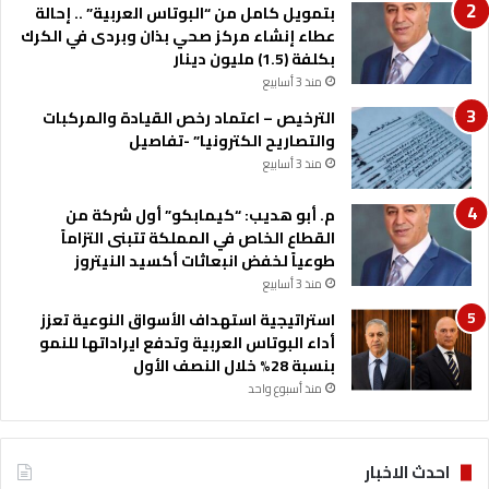
م
بتمويل كامل من “البوتاس العربية” .. إحالة
ج
ي
عطاء إنشاء مركز صحي بذان وبردى في الكرك
م
بكلفة (1.5) مليون دينار
ي
منذ 3 أسابيع
"
الترخيص – اعتماد رخص القيادة والمركبات
والتصاريح الكترونيا” -تفاصيل
منذ 3 أسابيع
م. أبو هديب: “كيمابكو” أول شركة من
القطاع الخاص في المملكة تتبنى التزاماً
طوعياً لخفض انبعاثات أكسيد النيتروز
منذ 3 أسابيع
استراتيجية استهداف الأسواق النوعية تعزز
أداء البوتاس العربية وتدفع ايراداتها للنمو
بنسبة 28% خلال النصف الأول
منذ أسبوع واحد
احدث الاخبار