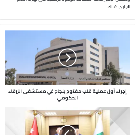
الجاري كذلك
إ
ج
ر
ا
ء
أ
و
ل
ع
إجراء أول عملية قلب مفتوح بنجاح في مستشفى الزرقاء
م
ل
الحكومي
ي
ة
ب
ق
ح
ل
ث
ب
ا
م