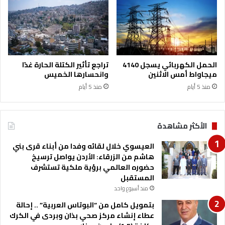
ق
ق
ا
ا
ء
ء
ا
ا
ل
ل
ح
ت
الحمل الكهربائي يسجل 4140
تراجع تأثير الكتلة الحارة غدًا
ك
ط
ميجاواط أمس الاثنين
وانحسارها الخميس
و
ب
منذ 5 أيام
منذ 5 أيام
م
ي
ي
ق
ي
ة
الأكثر مشاهدة
و
ج
العيسوي خلال لقائه وفدا من أبناء قرى بني
ا
هاشم من الزرقاء: الأردن يواصل ترسيخ
م
حضوره العالمي برؤية ملكية تستشرف
ع
المستقبل
ة
منذ أسبوع واحد
ت
بتمويل كامل من “البوتاس العربية” .. إحالة
ي
عطاء إنشاء مركز صحي بذان وبردى في الكرك
ش