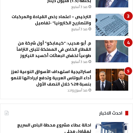
بكلفة (1.5) مليون دينار
ك
منذ 3 أسابيع
ا
ل
الترخيص – اعتماد رخص القيادة والمركبات
د
والتصاريح الكترونيا” -تفاصيل
و
منذ 3 أسابيع
ل
ي
م. أبو هديب: “كيمابكو” أول شركة من
ة
القطاع الخاص في المملكة تتبنى التزاماً
طوعياً لخفض انبعاثات أكسيد النيتروز
منذ 3 أسابيع
استراتيجية استهداف الأسواق النوعية تعزز
أداء البوتاس العربية وتدفع ايراداتها للنمو
بنسبة 28% خلال النصف الأول
منذ أسبوع واحد
احدث الاخبار
احالة عطاء مشروع محطة الباص السريع
لمقاول محلي