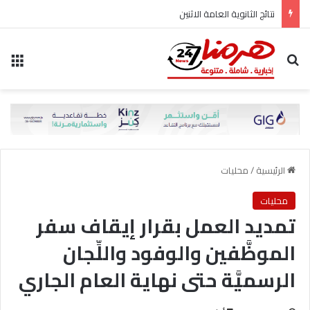
نتائج الثانوية العامة الاثنين
بحث عن
الق
الرئيسية
/
محليات
محليات
تمديد العمل بقرار إيقاف سفر
الموظَّفين والوفود واللِّجان
الرسميَّة حتى نهاية العام الجاري