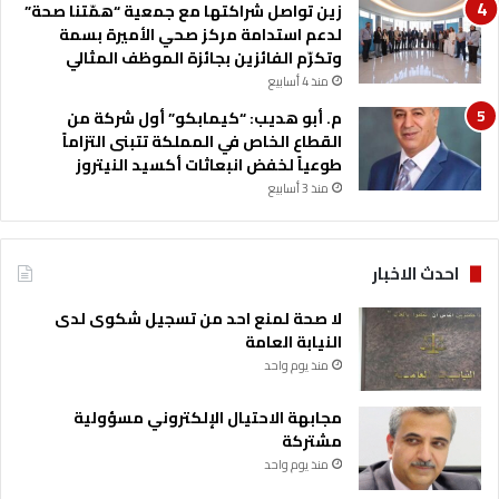
ي
زين تواصل شراكتها مع جمعية “همّتنا صحة”
و
لدعم استدامة مركز صحي الأميرة بسمة
ا
وتكرّم الفائزين بجائزة الموظف المثالي
ل
منذ 4 أسابيع
ت
م. أبو هديب: “كيمابكو” أول شركة من
ق
القطاع الخاص في المملكة تتبنى التزاماً
ن
طوعياً لخفض انبعاثات أكسيد النيتروز
ي
منذ 3 أسابيع
احدث الاخبار
لا صحة لمنع احد من تسجيل شكوى لدى
النيابة العامة
منذ يوم واحد
مجابهة الاحتيال الإلكتروني مسؤولية
مشتركة
منذ يوم واحد