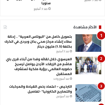
ر
سنويا
ا
منذ 3 أسابيع
ر
ب
ت
الأكثر مشاهدة
ط
و
بتمويل كامل من “البوتاس العربية” .. إحالة
ي
عطاء إنشاء مركز صحي بذان وبردى في الكرك
ر
بكلفة (1.5) مليون دينار
ا
ل
منذ 3 أسابيع
ت
العيسوي خلال لقائه وفدا من أبناء قرى بني
ع
هاشم من الزرقاء: الأردن يواصل ترسيخ
ل
حضوره العالمي برؤية ملكية تستشرف
ي
المستقبل
م
منذ أسبوع واحد
ا
ل
الترخيص – اعتماد رخص القيادة والمركبات
م
والتصاريح الكترونيا” -تفاصيل
ه
منذ أسبوعين
ن