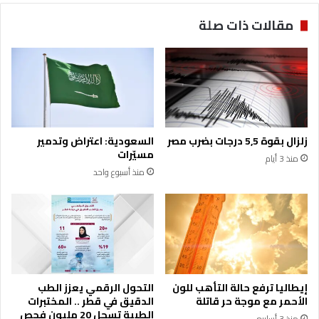
ع
ش
مقالات ذات صلة
س
ر
ك
ا
ر
ك
ه
ة
ا
م
ل
ع
ت
"
د
ب
زلزال بقوة 5,5 درجات بضرب مصر
السعودية: اعتراض وتدمير
ر
ي
مسيّرات
منذ 3 أيام
ي
ر
منذ أسبوع واحد
ب
س
ي
و
ف
ن
ي
"
ت
ل
ر
ل
ك
ا
ي
س
إيطاليا ترفع حالة التأهب للون
التحول الرقمي يعزز الطب
ا
ت
الأحمر مع موجة حر قاتلة
الدقيق في قطر .. المختبرات
م
الطبية تسجل 20 مليون فحص
منذ 3 أسابيع