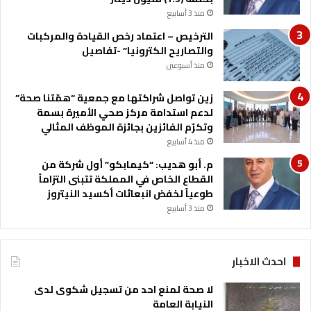
ل
منذ 3 أسابيع
أ
خ
الترخيص – اعتماد رخص القيادة والمركبات
ط
والتصاريح الكترونيا” -تفاصيل
ا
منذ أسبوعين
ء
زين تواصل شراكتها مع جمعية “همّتنا صحة”
لدعم استدامة مركز صحي الأميرة بسمة
وتكرّم الفائزين بجائزة الموظف المثالي
منذ 4 أسابيع
م. أبو هديب: “كيمابكو” أول شركة من
القطاع الخاص في المملكة تتبنى التزاماً
طوعياً لخفض انبعاثات أكسيد النيتروز
منذ 3 أسابيع
احدث الاخبار
لا صحة لمنع احد من تسجيل شكوى لدى
النيابة العامة