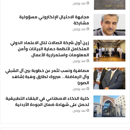
منذ يومين
مجابهة الاحتيال الإلكتروني مسؤولية
مشتركة
منذ يومين
زين أول شركة اتصالات تنال الاعتماد الدولي
المتكامل لأنظمة حماية البيانات وأمن
المعلومات واستمرارية الأعمال
منذ يومين
مصاهرة ونسب تثمر عن خطوبة بين آل الشبلي
وآل الرماضنة… مبروك لطارق وهبة (شاهد
الصور)
منذ يومين
كلية الذكاء الاصطناعي في البلقاء التطبيقية
تحصل على شهادة ضمان الجودة الأردنية
منذ يومين