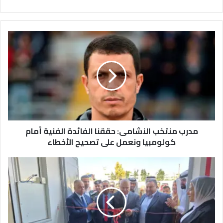
م
د
ر
ب
م
ن
ت
خ
ب
مدرب منتخب النشامى: حققنا الفائدة الفنية أمام
ا
ل
كولومبيا ونعمل على تصحيح الأخطاء
ن
ش
و
ا
ز
م
ي
ى
ر
:
ا
ح
ل