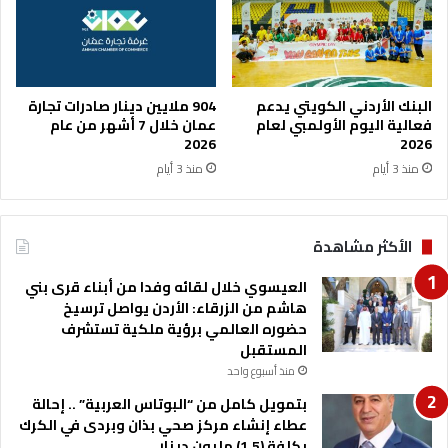
و
ف
ل
ي
و
م
م
غ
ب
ي
البنك الأردني الكويتي يدعم
904 ملايين دينار صادرات تجارة
ي
ر
فعالية اليوم الأولمبي لعام
عمان خلال 7 أشهر من عام
ا
2026
2026
ا
و
ل
منذ 3 أيام
منذ 3 أيام
ن
س
ع
ر
م
ح
الأكثر مشاهدة
ل
ا
ع
ن
العيسوي خلال لقائه وفدا من أبناء قرى بني
ل
هاشم من الزرقاء: الأردن يواصل ترسيخ
ى
حضوره العالمي برؤية ملكية تستشرف
ت
المستقبل
ص
ح
منذ أسبوع واحد
ي
بتمويل كامل من “البوتاس العربية” .. إحالة
ح
عطاء إنشاء مركز صحي بذان وبردى في الكرك
ا
بكلفة (1.5) مليون دينار