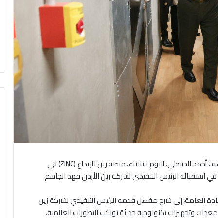
هرمنا- زار رئيس هيئة الأركان المشتركة، اللواء الركن يوسف أحمد الحنيطي، اليوم الثلاثاء، منصة زين للإبداع (ZINC) في
ي استقباله الرئيس التنفيذي لشركة زين الأردن فهد الجاسم.
يادة العامة، إلى شرح مفصل قدمه الرئيس التنفيذي لشركة زين
معدات وتجهيزات تكنولوجية حديثة تواكب التطورات العالمية،