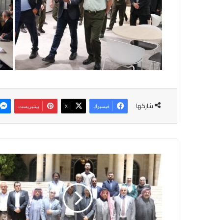
شاركها
فيسبوك
‫X
بينتيريست
ا
ل
ع
ي
س
و