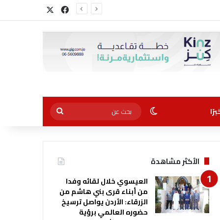
‫X
فيسبوك
أجل التوظيف”
الوضع المظلم
بحث
رًا
عن
الأكثر مشاهدة
العيسوي خلال لقائه وفدا
من أبناء قرى بني هاشم من
الزرقاء: الأردن يواصل ترسيخ
حضوره العالمي برؤية