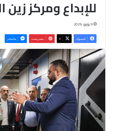
للإبداع ومركز زين ا
9 يونيو، 2026
فيسبوك
‫X
بينتيريست
ماسنجر