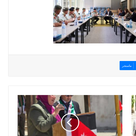
ماسنجر
م
د
ر
س
ة
أ