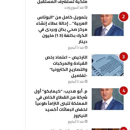
ملكية تستشرف المستقبل
منذ أسبوع واحد
بتمويل كامل من “البوتاس
العربية” .. إحالة عطاء إنشاء
مركز صحي بذان وبردى في
الكرك بكلفة (1.5) مليون
دينار
منذ 3 أسابيع
الترخيص – اعتماد رخص
القيادة والمركبات
والتصاريح الكترونيا”
-تفاصيل
منذ 3 أسابيع
م. أبو هديب: “كيمابكو” أول
شركة من القطاع الخاص في
المملكة تتبنى التزاماً طوعياً
لخفض انبعاثات أكسيد
النيتروز
منذ 3 أسابيع