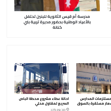
م
ق
ي
مدرسة أم قيس الثانوية للبنين تحتفل
س
ا
بالأعياد الوطنية بحضور مديرة تربية بني
ل
كنانة
ث
ا
ن
و
ي
ة
ل
ل
ب
ن
ي
ن
ت
 مستلزمات المدارس
احالة عطاء مشروع محطة الباص
ح
عار مستقرة بالسوق
السريع لمقاول محلي
ت
ف
منذ يوم واحد