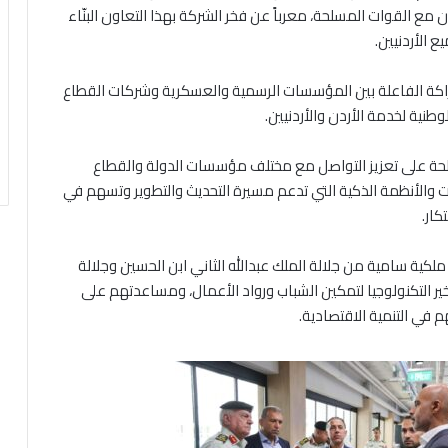
ن مع القوات المسلحة، معرباً عن فخر الشركة بهذا التعاون البنّاء
 الأردنيين.
للشراكة الفاعلة بين المؤسسات الرسمية والعسكرية وشركات القطاع
طنية لخدمة الأردن والأردنيين.
سلحة على تعزيز التواصل مع مختلف مؤسسات الدولة والقطاع
ت والأنظمة الذكية التي تدعم مسيرة التحديث والتطوير وتسهم في
كار.
ة زين للإبداع (ZINC) افتُتحت عام 2014 برعاية ملكية سامية من جلالة الملك عبدالله الثاني ابن الحسين وجلالة
خير التكنولوجيا لتمكين الشباب ورواد الأعمال، ومساعدتهم على
في التنمية الاقتصادية.