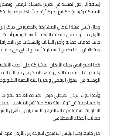
إضافةً إلى دور المنصة في تعزيز الاقتصاد الرقمي وتمكي
المملكة وترسيخ مكانتها مركزاً إقليمياً للتكنولوجيا والابتكا
الأول من نوعه في منطقة الشرق الأوسط، ويوفر أحدث الح
جانب خدمات حماية وأمن البيانات والشبكات من الاختراق
ومتطلباتها، بما يضمن استمرارية أعمالها حتى في حالات ا
كما اطلع رئيس هيئة الأركان المشتركة على أحدث الأنظمة
والقدرات المتقدمة التي يوفرها المركز في مجالات الأمن
الوطنية في التحول الرقمي وتعزيز البنية التحتية التكنولوجي
وأكد اللواء الركن الحنيطي حرص القيادة العامة للقوات 
والمساهمة في توفير بيئة متكاملة تتيح للمواهب المحلي
التطورات التكنولوجية العالمية والاستمرار في تأهيل الشب
مجالات الذكاء الاصطناعي.
من جانبه، رحّب الرئيس التنفيذي لشركة زين الأردن فهد ال