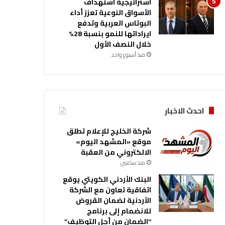
استراتيجية استهداف
الأسواق النوعية تعزز أداء
البوتاس العربية وتدفع
ايراداتها للنمو بنسبة 28%
خلال النصف الأول
منذ أسبوع واحد
احدث الاخبار
شركة الخليج للإعلام تطلق
موقع «المشهد اليوم»
الالكتروني من العقبة
منذ ساعتين
البنك الأردني الكويتي يوقع
اتفاقية تعاون مع الشركة
الأردنية لضمان القروض
للانضمام إلى برنامج
“الضمان من أجل التوظيف”