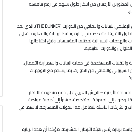
ن المطورين الأردنيين من ابتكار حلول تسهم في رفع تنافسية
ر.
وجال رئيس هيئة الأركان المشتركة والحضور في مركز زين الإقليمي للبيانات والتعافي من الكوارث (THE BUNKER)، الذي يُعد
لول التقنية المتخصصة في إدارة وحفظ البيانات والمعلومات، إلى
ات والهجمات السيبرانية لمختلف المؤسسات وفق احتياجاتها
لطوارئ والكوارث الطبيعية.
 والتقنيات المستخدمة في حماية البيانات واستمرارية الأعمال،
 السيبراني والتعافي من الكوارث، بما ينسجم مع التوجهات
ة.
المسلحة الأردنية – الجيش العربي على دعم منظومة الابتكار
ة الوصول إلى المعرفة المتخصصة، مشيراً إلى أهمية مواكبة
اب والشركات الناشئة للتعامل مع التحولات المتسارعة، لا سيما في
جاسم بزيارة رئيس هيئة الأركان المشتركة، مؤكداً أن هذه الزيارة