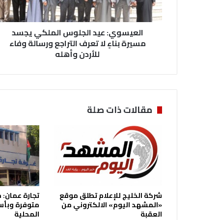
ي
:
ع
العيسوي: عيد الجلوس الملكي يجسد
ي
د
مسيرة بناءٍ لا تعرف التراجع ورسالة وفاء
ا
للأردن وأهله
ل
ج
ل
و
س
مقالات ذات صلة
ا
ل
م
ل
ك
ي
ي
ج
شركة الخليج للإعلام تطلق موقع
تجارة عمان:
س
«المشهد اليوم» الالكتروني من
متوفرة وبأس
د
العقبة
المحلية
م