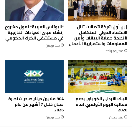
ط
ث
ن
ا
ي
ل
ل
أ
زين أول شركة اتصالات تنال
“البوتاس العربية” تمول مشروع
ك
د
الاعتماد الدولي المتكامل
إنشاء مبنى العيادات الخارجية
ا
و
لأنظمة حماية البيانات وأمن
في مستشفى الكرك الحكومي
س
ا
المعلومات واستمرارية الأعمال
منذ يومين
ا
ت
منذ يوم واحد
ل
ا
ع
ل
ا
ر
ل
ق
م
ا
2
ب
0
ي
2
ة
البنك الأردني الكويتي يدعم
904 ملايين دينار صادرات تجارة
6
فعالية اليوم الأولمبي لعام
عمان خلال 7 أشهر من عام
2026
2026
منذ يومين
منذ يومين