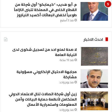
م. أبو هديب: “كيمابكو” أول شركة من
القطاع الخاص في المملكة تتبنى التزاماً
طوعياً لخفض انبعاثات أكسيد النيتروز
منذ 3 أسابيع
احدث الاخبار
لا صحة لمنع احد من تسجيل شكوى لدى
النيابة العامة
منذ 19 ساعة
مجابهة الاحتيال الإلكتروني مسؤولية
مشتركة
منذ يوم واحد
زين أول شركة اتصالات تنال الاعتماد الدولي
المتكامل لأنظمة حماية البيانات وأمن
المعلومات واستمرارية الأعمال
منذ يوم واحد