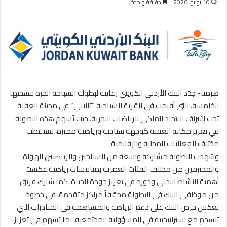
10 يونيو، 2026
دقيقة واحدة
هرمنا- جدّد البنك الأردني الكويتي رعايته لبطولة السباحة الحرة بنسختها
الخامسة، التي أقيمت في القرية السياحية “تالابي” في مدينة العقبة
تحت إشراف الاتحاد الملكي للرياضات البحرية، حيث تُسهم هذه البطولة
في تعزيز مكانة العقبة كوجهة سياحية ورياضية مميزة، تستقطب
مختلف الفعاليات المحلية والإقليمية.
وشهدت البطولة مشاركة واسعة من السباحين والرياضيين الهواة
والمحترفين من مختلف الفئات العمرية بمنافسات رياضية عكست
أهمية النشاط البدني ودوره في تعزيز جودة الحياة. كما شارك فريق
من موظفي البنك في البطولة محققاً مراكز متقدمة، في خطوة
تعكس حرص البنك على دعم الرياضة والمساهمة في المبادرات التي
تنسجم مع استراتيجيته في المسؤولية المجتمعية، بما يُسهم في تعزيز