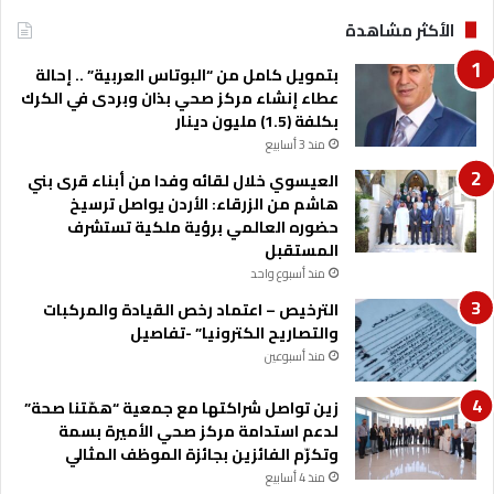
الأكثر مشاهدة
بتمويل كامل من “البوتاس العربية” .. إحالة
عطاء إنشاء مركز صحي بذان وبردى في الكرك
بكلفة (1.5) مليون دينار
منذ 3 أسابيع
العيسوي خلال لقائه وفدا من أبناء قرى بني
هاشم من الزرقاء: الأردن يواصل ترسيخ
حضوره العالمي برؤية ملكية تستشرف
المستقبل
منذ أسبوع واحد
الترخيص – اعتماد رخص القيادة والمركبات
والتصاريح الكترونيا” -تفاصيل
منذ أسبوعين
زين تواصل شراكتها مع جمعية “همّتنا صحة”
لدعم استدامة مركز صحي الأميرة بسمة
وتكرّم الفائزين بجائزة الموظف المثالي
منذ 4 أسابيع