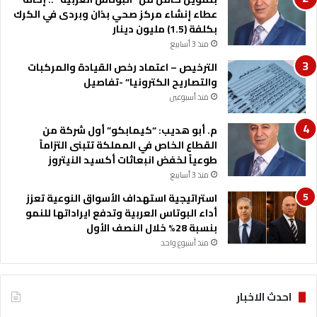
عطاء إنشاء مركز صحي بذان وبردى في الكرك
بكلفة (1.5) مليون دينار
منذ 3 أسابيع
الترخيص – اعتماد رخص القيادة والمركبات
والتصاريح الكترونيا” -تفاصيل
منذ أسبوعين
م. أبو هديب: “كيمابكو” أول شركة من
القطاع الخاص في المملكة تتبنى التزاماً
طوعياً لخفض انبعاثات أكسيد النيتروز
منذ 3 أسابيع
استراتيجية استهداف الأسواق النوعية تعزز
أداء البوتاس العربية وتدفع ايراداتها للنمو
بنسبة 28% خلال النصف الأول
منذ أسبوع واحد
احدث الاخبار