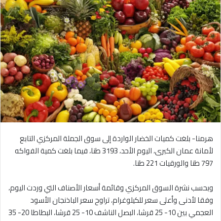
هرمنا- بلغت كميات الخضار الواردة إلى سوق الجملة المركزي التابع
لأمانة عمان الكبرى، اليوم الأحد، 3193 طنا، فيما بلغت كمية الفواكه
797 طنا والورقيات 221 طنا.
وبحسب نشرة السوق المركزي وقائمة أسعار الأصناف التي وردت اليوم،
وفقا لأدنى وأعلى سعر للكيلوغرام، تراوح سعر الباذنجان الأسود
العجمي بين 10- 25 قرشا، البصل الناشف 10- 25 قرشا، البطاطا 20- 35