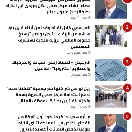
عطاء إنشاء مركز صحي بذان وبردى في الكرك
بكلفة (1.5) مليون دينار
منذ 3 أسابيع
العيسوي خلال لقائه وفدا من أبناء قرى بني
هاشم من الزرقاء: الأردن يواصل ترسيخ
حضوره العالمي برؤية ملكية تستشرف
المستقبل
منذ أسبوع واحد
الترخيص – اعتماد رخص القيادة والمركبات
والتصاريح الكترونيا” -تفاصيل
منذ أسبوعين
زين تواصل شراكتها مع جمعية “همّتنا صحة”
لدعم استدامة مركز صحي الأميرة بسمة
وتكرّم الفائزين بجائزة الموظف المثالي
منذ 4 أسابيع
م. أبو هديب: “كيمابكو” أول شركة من
القطاع الخاص في المملكة تتبنى التزاماً
طوعياً لخفض انبعاثات أكسيد النيتروز