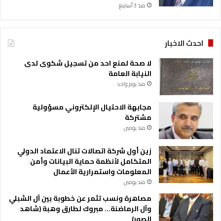
منذ 3 أسابيع
احدث الاخبار
لا صحة لمنع احد من تسجيل شكوى لدى
النيابة العامة
منذ يوم واحد
مجابهة الاحتيال الإلكتروني مسؤولية
مشتركة
منذ يومين
زين أول شركة اتصالات تنال الاعتماد الدولي
المتكامل لأنظمة حماية البيانات وأمن
المعلومات واستمرارية الأعمال
منذ يومين
مصاهرة ونسب تثمر عن خطوبة بين آل الشبلي
وآل الرماضنة… مبروك لطارق وهبة (شاهد
الصور)