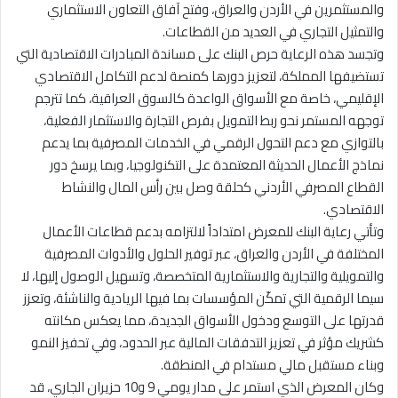
والمستثمرين في الأردن والعراق، وفتح آفاق التعاون الاستثماري
والتمثيل التجاري في العديد من القطاعات.
وتجسد هذه الرعاية حرص البنك على مساندة المبادرات الاقتصادية التي
تستضيفها المملكة، لتعزيز دورها كمنصة لدعم التكامل الاقتصادي
الإقليمي، خاصة مع الأسواق الواعدة كالسوق العراقية، كما تترجم
توجهه المستمر نحو ربط التمويل بفرص التجارة والاستثمار الفعلية،
بالتوازي مع دعم التحول الرقمي في الخدمات المصرفية بما يدعم
نماذج الأعمال الحديثة المعتمدة على التكنولوجيا، وبما يرسخ دور
القطاع المصرفي الأردني كحلقة وصل بين رأس المال والنشاط
الاقتصادي.
وتأتي رعاية البنك للمعرض امتداداً لالتزامه بدعم قطاعات الأعمال
المختلفة في الأردن والعراق، عبر توفير الحلول والأدوات المصرفية
والتمويلية والتجارية والاستثمارية المتخصصة، وتسهيل الوصول إليها، لا
سيما الرقمية التي تمكّن المؤسسات بما فيها الريادية والناشئة، وتعزز
قدرتها على التوسع ودخول الأسواق الجديدة، مما يعكس مكانته
كشريك مؤثر في تعزيز التدفقات المالية عبر الحدود، وفي تحفيز النمو
وبناء مستقبل مالي مستدام في المنطقة.
وكان المعرض الذي استمر على مدار يومي 9 و10 حزيران الجاري، قد