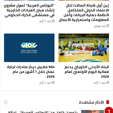
م
ة
زين أول شركة اتصالات تنال
“البوتاس العربية” تمول مشروع
س
ل
الاعتماد الدولي المتكامل
إنشاء مبنى العيادات الخارجية
ت
ا
لأنظمة حماية البيانات وأمن
في مستشفى الكرك الحكومي
و
ت
المعلومات واستمرارية الأعمال
منذ 3 أيام
ى
خ
منذ يومين
ا
ل
ل
و
م
م
م
ن
ي
ا
ز
ل
م
خ
البنك الأردني الكويتي يدعم
904 ملايين دينار صادرات تجارة
ا
فعالية اليوم الأولمبي لعام
عمان خلال 7 أشهر من عام
2026
2026
ط
ر
منذ 3 أيام
منذ 3 أيام
الأكثر مشاهدة
بتمويل كامل من “البوتاس العربية” .. إحالة