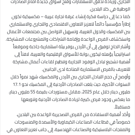
التجاري وزيادة تدفق الاستثمارات وفتح أسواق جديدة أمام الصادرات
الوطنية في كلا البلدين.
كما دعا إلى دراسة فكرة إنشاء غرفة تجارة عربية – مكسيكية تكون
إطاراً مؤسسياً دائماً لتعزيز التعاون الاقتصادي والتجاري والاستثماري
بين المكسيك والدول العربية، وتسهيل التواصل بين مجتمعات الأعمال
واستكشاف الفرص الواعدة وإقامة الشراكات والمشروعات المشتركة.
وأشار الحاج توفيق إلى أن الأردن يوفر بيئة استثمارية جاذبة وموقعاً
استراتيجياً يؤهله ليكون بوابة للأسواق الإقليمية والعربية، لافتاً إلى
أهمية تشجيع تبادل الوفود التجارية وتنظيم لقاءات أعمال مشتركة
للتعريف بالفرص الاستثمارية المتاحة لدى الجانبين.
وأوضح أن حجم التبادل التجاري بين الأردن والمكسيك شهد نمواً خلال
السنوات الأخيرة، حيث بلغت الصادرات الأردنية إلى المكسيك نحو 17.1
مليون دينار خلال عام 2025، مقابل مستوردات بقيمة 55 مليون دينار،
ما يعكس وجود فرص كبيرة لزيادة الصادرات الأردنية وتنويعها
مستقبلاً.
وأكد أهمية الاستفادة من الفرص التصديرية الواعدة بين البلدين،
خصوصاً في قطاعات الصناعات الكيماوية والأسمدة والمنسوجات
والمنتجات البلاستيكية والصناعات الهندسية، إلى جانب تعزيز التعاون في