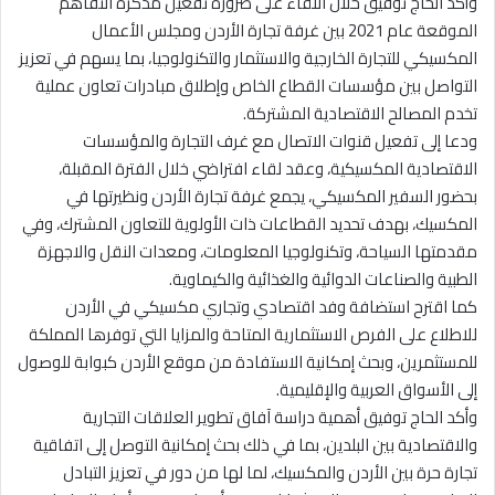
وأكد الحاج توفيق خلال اللقاء على ضرورة تفعيل مذكرة التفاهم
الموقعة عام 2021 بين غرفة تجارة الأردن ومجلس الأعمال
المكسيكي للتجارة الخارجية والاستثمار والتكنولوجيا، بما يسهم في تعزيز
التواصل بين مؤسسات القطاع الخاص وإطلاق مبادرات تعاون عملية
تخدم المصالح الاقتصادية المشتركة.
ودعا إلى تفعيل قنوات الاتصال مع غرف التجارة والمؤسسات
الاقتصادية المكسيكية، وعقد لقاء افتراضي خلال الفترة المقبلة،
بحضور السفير المكسيكي، يجمع غرفة تجارة الأردن ونظيرتها في
المكسيك، بهدف تحديد القطاعات ذات الأولوية للتعاون المشترك، وفي
مقدمتها السياحة، وتكنولوجيا المعلومات، ومعدات النقل والاجهزة
الطبية والصناعات الدوائية والغذائية والكيماوية.
كما اقترح استضافة وفد اقتصادي وتجاري مكسيكي في الأردن
للاطلاع على الفرص الاستثمارية المتاحة والمزايا التي توفرها المملكة
للمستثمرين، وبحث إمكانية الاستفادة من موقع الأردن كبوابة للوصول
إلى الأسواق العربية والإقليمية.
وأكد الحاج توفيق أهمية دراسة آفاق تطوير العلاقات التجارية
والاقتصادية بين البلدين، بما في ذلك بحث إمكانية التوصل إلى اتفاقية
تجارة حرة بين الأردن والمكسيك، لما لها من دور في تعزيز التبادل