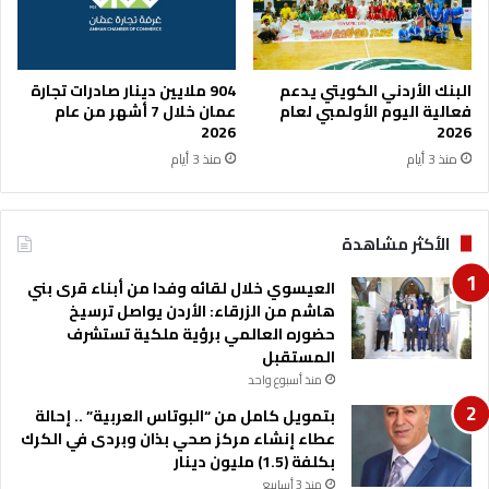
–
ت
ش
ي
البنك الأردني الكويتي يدعم
904 ملايين دينار صادرات تجارة
ك
فعالية اليوم الأولمبي لعام
عمان خلال 7 أشهر من عام
ي
2026
2026
ة
منذ 3 أيام
منذ 3 أيام
ف
ي
م
الأكثر مشاهدة
ج
ا
العيسوي خلال لقائه وفدا من أبناء قرى بني
ل
هاشم من الزرقاء: الأردن يواصل ترسيخ
ا
حضوره العالمي برؤية ملكية تستشرف
ل
المستقبل
ط
منذ أسبوع واحد
ا
ق
بتمويل كامل من “البوتاس العربية” .. إحالة
ة
عطاء إنشاء مركز صحي بذان وبردى في الكرك
بكلفة (1.5) مليون دينار
منذ 3 أسابيع