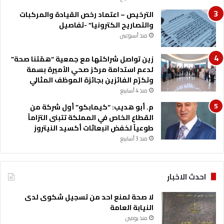
الترخيص – اعتماد رخص القيادة والمركبات
والتصاريح الكترونيا” -تفاصيل
منذ أسبوعين
زين تواصل شراكتها مع جمعية “همّتنا صحة”
لدعم استدامة مركز صحي الأميرة بسمة
وتكرّم الفائزين بجائزة الموظف المثالي
منذ 4 أسابيع
م. أبو هديب: “كيمابكو” أول شركة من
القطاع الخاص في المملكة تتبنى التزاماً
طوعياً لخفض انبعاثات أكسيد النيتروز
منذ 3 أسابيع
احدث الاخبار
لا صحة لمنع احد من تسجيل شكوى لدى
النيابة العامة
منذ يومين