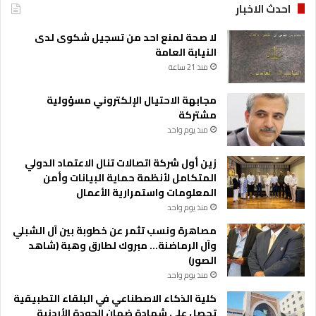
ز
احدث الاخبار
ا
ه
لا صحة لمنع احد من تسجيل شكوى لدى
ة
النيابة العامة
ف
منذ 21 ساعة
ي
ا
مجابهة الاحتيال الإلكتروني مسؤولية
م
مشتركة
ت
منذ يوم واحد
ح
ا
زين أول شركة اتصالات تنال الاعتماد الدولي
ن
المتكامل لأنظمة حماية البيانات وأمن
ا
المعلومات واستمرارية الأعمال
ت
ا
منذ يوم واحد
ل
مصاهرة ونسب تثمر عن خطوبة بين آل الشبلي
ث
وآل الرماضنة… مبروك لطارق وهبة (شاهد
ا
الصور)
ن
منذ يوم واحد
و
ي
كلية الذكاء الاصطناعي في البلقاء التطبيقية
ة
تحصل على شهادة ضمان الجودة الأردنية