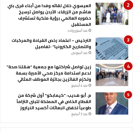
ع
العيسوي خلال لقائه وفدا من أبناء قرى بني
ل
هاشم من الزرقاء: الأردن يواصل ترسيخ
ى
حضوره العالمي برؤية ملكية تستشرف
م
المستقبل
ع
منذ أسبوع واحد
ا
ي
الترخيص – اعتماد رخص القيادة والمركبات
ي
والتصاريح الكترونيا” -تفاصيل
ر
منذ أسبوعين
ا
ل
زين تواصل شراكتها مع جمعية “همّتنا صحة”
ا
لدعم استدامة مركز صحي الأميرة بسمة
ن
وتكرّم الفائزين بجائزة الموظف المثالي
ض
منذ 4 أسابيع
ب
م. أبو هديب: “كيمابكو” أول شركة من
ا
القطاع الخاص في المملكة تتبنى التزاماً
ط
طوعياً لخفض انبعاثات أكسيد النيتروز
و
منذ 3 أسابيع
ا
ل
ن