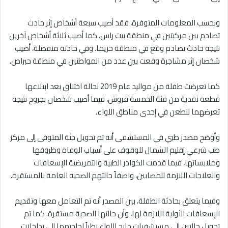
وبحسب المعلومات المتوفرة، فقد أصيب سبعة أشخاص إثر حادث
تصادم بين مركبتين في منطقة بيت راس، كما أصيب ثلاثة أشخاص آخرين
نتيجة حادث تصادم وقع في منطقة حريما. وفي حادثة منفصلة، أصيب
شخصان إثر مشاجرة وقعت بين عدد من المواطنين في منطقة حبراص.
كما تعرضت طفلة من مواليد عام 2019 لحالة اختناق بعد ابتلاعها
قطعة نقدية من فئة الخمسة قروش، فيما أصيب شخصان بجروح نتيجة
تعرضهما للطعن في إحدى مناطق اللواء.
وأوضح مصدر طبي في المستشفى أنه تم تحويل جثة المتوفى إلى مركز
طب شرعي إقليم الشمال للوقوف على أسباب الوفاة وظروفها
وملابساتها، فيما قدمت الكوادر الطبية والتمريضية الإسعافات
والعلاجات اللازمة للمصابين، واصفاً حالتهم الصحية العامة بالمستقرة.
وفيما يتعلق بحادثة الطفلة، بين المصدر أنه تم التعامل معها وتقديم
الإسعافات الأولية اللازمة لها، وأن حالتها الصحية مستقرة. كما تم
تحويل حالتين إلى مستشفيات خارج اللواء نظراً لحاجتهما إلى تداخلات