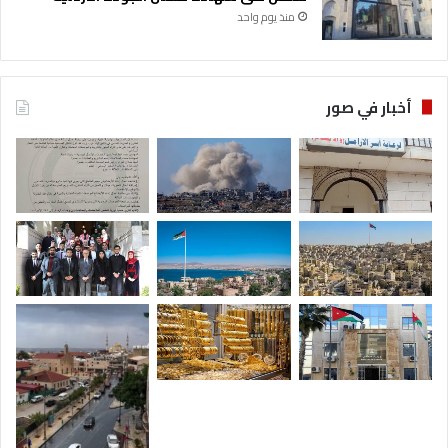
ا
منذ يوم واحد
ل
ع
ا
م
أخبار في صور
ة