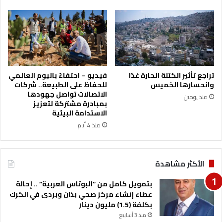
ي
ر
م
ا
ج
ق
ا
ب
ل
ا
ا
ت
ل
و
تراجع تأثير الكتلة الحارة غدًا
فيديو – احتفاءً باليوم العالمي
ط
ت
وانحسارها الخميس
للحفاظ على الطبيعة.. شركات
ا
ؤ
الاتصالات تواصل جهودها
منذ يومين
ق
ك
بمبادرة مشتركة لتعزيز
ة
د
الاستدامة البيئية
ا
منذ 4 أيام
ل
إ
ل
الأكثر مشاهدة
ت
ز
بتمويل كامل من “البوتاس العربية” .. إحالة
ا
عطاء إنشاء مركز صحي بذان وبردى في الكرك
م
بكلفة (1.5) مليون دينار
ب
أ
منذ 3 أسابيع